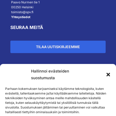
Paavo Nurmen tie 1
00250 Helsinki
toimisto@spv.fi
Yhteystiedot
SEURAA MEITÄ
TILAA UUTISKIRJEEMME
Hallinnoi evästeiden
``
suostumusta
Parhaan kokemuksen tarjoamiseksi käytämme teknologioita, kuten
evästeitä, tallentaaksemme ja/tai käyttääksemme laitetietoja. Näiden
tekniikoiden hyväksyminen antaa meille mahdollisuuden käsitellä
tietoja, kuten selauskäyttäytymistä tai yksilöllisiä tunnuksia tällä
sivustolla. Suostumuksen jättäminen tai peruuttaminen voi vaikuttaa
haitallisesti tiettyihin ominaisuuksiin ja toimintoihin.