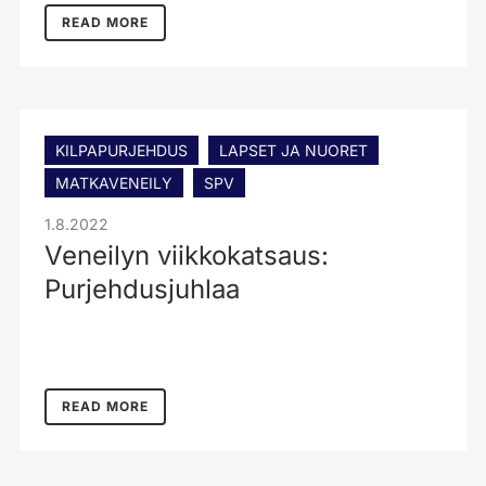
READ MORE
KILPAPURJEHDUS
LAPSET JA NUORET
MATKAVENEILY
SPV
1.8.2022
Veneilyn viikkokatsaus:
Purjehdusjuhlaa
READ MORE