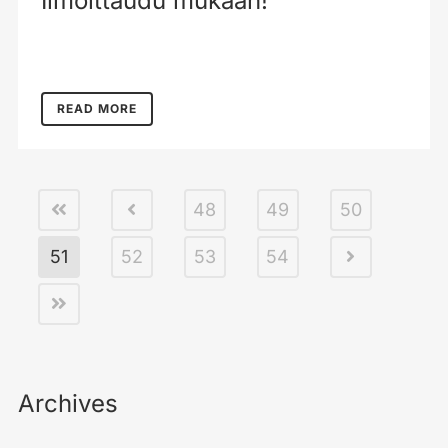
Ilmoittaudu mukaan!
READ MORE
48
49
50
51
52
53
54
Archives