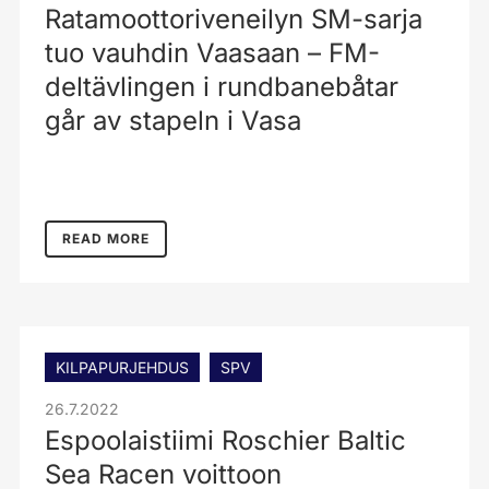
Ratamoottoriveneilyn SM-sarja
tuo vauhdin Vaasaan – FM-
deltävlingen i rundbanebåtar
går av stapeln i Vasa
READ MORE
KILPAPURJEHDUS
SPV
26.7.2022
Espoolaistiimi Roschier Baltic
Sea Racen voittoon