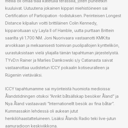
meillä oli omaa tilaa katetulla terassilla, joten puheetkin
kuuluivat. Uutuutena jokainen kippari miehistöineen sai
Certification of Participation -todistuksen. Perinteisen Longest
Distance kilpailun voitti brittiläinen Colin Kennedy,
kipparoituaan s/y Layla II of Hamble, uutta purttaan Brittein
saarilta yli 1.700 NM. Joni Nuorivaara vastaanotti KMK:lta
arvokkaan ja mekaanisesti toimivan puolipallojen kynttelikön,
uurastuksistaan vielä yliajalla tämän tapahtuman järjestelyistä.
TYvD:n Rainer ja Marlies Damkowski s/y Catianasta saivat
vastaanottaa uudistetun ICCY pokaalin kotiseuralleen ja
Rügeniin vietäväksi.
ICCY tapahtumamme sai myönteistä huomiota medioissa:
Ålandstidningen otsikoi ”Anrikt båtsällskap besöker Åland” ja
Nya Åland vastaavasti ”Internationellt besök av fina båtar”.
Kummassakin lehdessä oli aukean jutut
henkilöhaastatteluineen. Lisäksi Ålands Radio teki live-jutun
aamuradioon keskiviikkona.