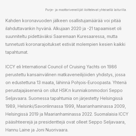
Purje- ja moottoriveneilijät iloittelevat yhteisellä laiturilla.
Kahden koronavuoden jälkeen osallistujamäärää voi pitää
ilahduttavankin hyvänä. Alkujaan 2020 ja -21 tapaamiset oli
suunniteltu pidettäväksi Saaremaan Kuresaaressa, mutta
tunnetusti koronarajoitukset estivät molempien kesien kaikki
tapahtumat.
ICCY eli International Council of Cruising Yachts on 1986
perustettu kansainvälinen matkaveneilijöiden yhdistys, jossa
on edustettuna 13 maata, lähinnä Pohjois-Euroopasta. Yhtenä
perustajajäsenenä on ollut HSK:n kunniakommodori Seppo
Seljavaara. Suomessa tapahtumia on järjestetty Helsingissä
1989, Helsinki/Savonlinnassa 1999, Maarianhaminassa 2009,
Helsingissä 2019 ja Maarianhaminassa 2022. Suomalaisia ICCY
pääsihteerejä ja presidenttejä ovat olleet Seppo Seljavaara,
Hannu Laine ja Joni Nuorivaara.