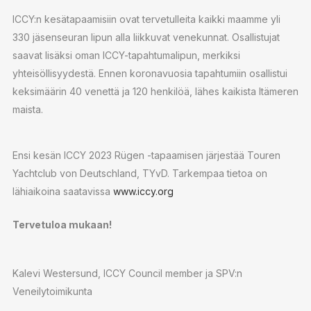
ICCY:n kesätapaamisiin ovat tervetulleita kaikki maamme yli
330 jäsenseuran lipun alla liikkuvat venekunnat. Osallistujat
saavat lisäksi oman ICCY-tapahtumalipun, merkiksi
yhteisöllisyydestä. Ennen koronavuosia tapahtumiin osallistui
keksimäärin 40 venettä ja 120 henkilöä, lähes kaikista Itämeren
maista.
Ensi kesän ICCY 2023 Rügen -tapaamisen järjestää Touren
Yachtclub von Deutschland, TYvD. Tarkempaa tietoa on
lähiaikoina saatavissa
www.iccy.org
Tervetuloa mukaan!
Kalevi Westersund, ICCY Council member ja SPV:n
Veneilytoimikunta