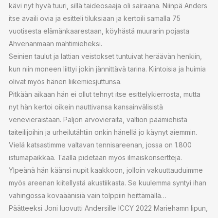
kävi nyt hyvä tuuri, sillä taideosaaja oli sairaana. Niinpä Anders
itse availi ovia ja esitteli tiluksiaan ja kertoili samalla 75
vuotisesta elämänkaarestaan, köyhästä muurarin pojasta
Ahvenanmaan mahtimieheksi.
Seinien taulut ja lattian veistokset tuntuivat heräävän henkiin,
kun niin moneen liittyi jokin jännittävä tarina. Kiintoisia ja huimia
olivat myös hänen liikemiesjuttunsa.
Pitkään aikaan hän ei ollut tehnyt itse esittelykierrosta, mutta
nyt hän kertoi oikein nauttivansa kansainvälisistä
venevieraistaan. Paljon arvovieraita, valtion päämiehistä
taiteilijoihin ja urheilutähtiin onkin hänellä jo käynyt aiemmin.
Vielä katsastimme valtavan tennisareenan, jossa on 1.800
istumapaikkaa. Täällä pidetään myös ilmaiskonsertteja.
Ylpeänä hän käänsi nupit kaakkoon, jolloin vakuuttauduimme
myös areenan kiitellystä akustiikasta. Se kuulemma syntyi ihan
vahingossa kovaäänisiä vain tolppiin heittämällä…
Päätteeksi Joni luovutti Andersille ICCY 2022 Mariehamn lipun,