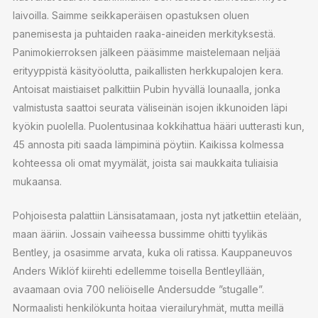
laivoilla. Saimme seikkaperäisen opastuksen oluen
panemisesta ja puhtaiden raaka-aineiden merkityksestä.
Panimokierroksen jälkeen pääsimme maistelemaan neljää
erityyppistä käsityöolutta, paikallisten herkkupalojen kera.
Antoisat maistiaiset palkittiin Pubin hyvällä lounaalla, jonka
valmistusta saattoi seurata väliseinän isojen ikkunoiden läpi
kyökin puolella. Puolentusinaa kokkihattua hääri uutterasti kun,
45 annosta piti saada lämpiminä pöytiin. Kaikissa kolmessa
kohteessa oli omat myymälät, joista sai maukkaita tuliaisia
mukaansa.
Pohjoisesta palattiin Länsisatamaan, josta nyt jatkettiin etelään,
maan ääriin. Jossain vaiheessa bussimme ohitti tyylikäs
Bentley, ja osasimme arvata, kuka oli ratissa. Kauppaneuvos
Anders Wiklöf kiirehti edellemme toisella Bentleyllään,
avaamaan ovia 700 neliöiselle Andersudde ”stugalle”.
Normaalisti henkilökunta hoitaa vierailuryhmät, mutta meillä