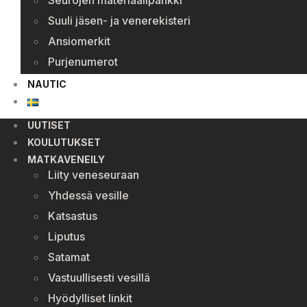
Seurojen materiaalipankki
Suuli jäsen- ja venerekisteri
Ansiomerkit
Purjenumerot
NAUTIC
UUTISET
KOULUTUKSET
MATKAVENEILY
Liity veneseuraan
Yhdessä vesille
Katsastus
Liputus
Satamat
Vastuullisesti vesillä
Hyödylliset linkit