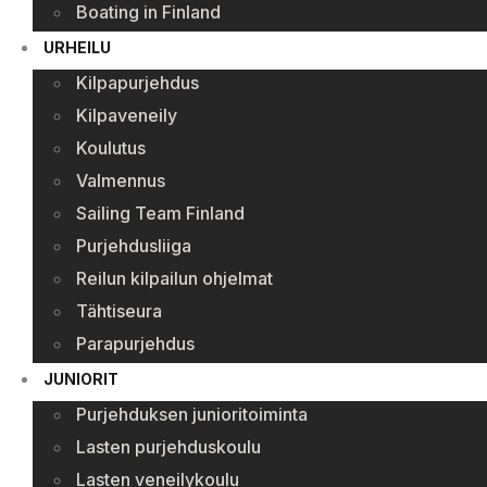
Boating in Finland
URHEILU
Kilpapurjehdus
Kilpaveneily
Koulutus
Valmennus
Sailing Team Finland
Purjehdusliiga
Reilun kilpailun ohjelmat
Tähtiseura
Parapurjehdus
JUNIORIT
Purjehduksen junioritoiminta
Lasten purjehduskoulu
Lasten veneilykoulu