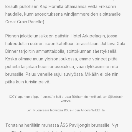
lorautti pullollisen Kap Hornilta ottamaansa vettä Eriksonin
haudalle, kunnianosoituksena windjammereiden aloittamalle
Great Grain Racelle)
Pienen jaloittelun jälkeen päästiin Hotel Arkipelagiin, jossa
hakeuduttiin uuteen isoon katettuun terassitilaan. Juhlava Gala
Dinner tarjoiltiin ammattitaidolla, soittokunnan säestyksellä.
Koska olimme muun yleisön joukossa, emme voineet pitää
puheita tai jakaa huomionosoituksia, vaan lykkäsimme niitä
brunssille. Paluu veneille sujui suviyössä. Mikään ei ole niin
pitkä kuin turistin päivä…
ICCY tapahtumalippu ripustettiin heti alussa Rödhamnin merihenkisen Sjöbobenin
kattoon.
Joni Nuorivaara luovuttaa ICCY-lipun Anders Wiklöfille.
Torstaina heräiltiin rauhassa ÅSS Paviljongin brunssille. Nyt