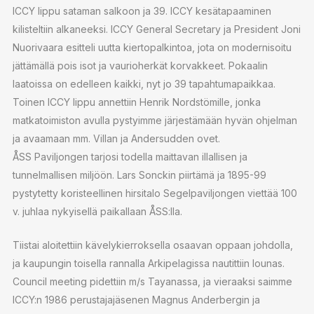
ICCY lippu sataman salkoon ja 39. ICCY kesätapaaminen
kilisteltiin alkaneeksi. ICCY General Secretary ja President Joni
Nuorivaara esitteli uutta kiertopalkintoa, jota on modernisoitu
jättämällä pois isot ja vaurioherkät korvakkeet. Pokaalin
laatoissa on edelleen kaikki, nyt jo 39 tapahtumapaikkaa.
Toinen ICCY lippu annettiin Henrik Nordstömille, jonka
matkatoimiston avulla pystyimme järjestämään hyvän ohjelman
ja avaamaan mm. Villan ja Andersudden ovet.
ÅSS Paviljongen tarjosi todella maittavan illallisen ja
tunnelmallisen miljöön. Lars Sonckin piirtämä ja 1895-99
pystytetty koristeellinen hirsitalo Segelpaviljongen viettää 100
v. juhlaa nykyisellä paikallaan ÅSS:lla.
Tiistai aloitettiin kävelykierroksella osaavan oppaan johdolla,
ja kaupungin toisella rannalla Arkipelagissa nautittiin lounas.
Council meeting pidettiin m/s Tayanassa, ja vieraaksi saimme
ICCY:n 1986 perustajajäsenen Magnus Anderbergin ja