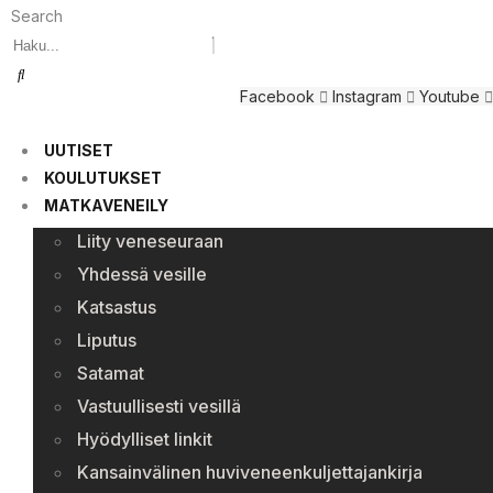
Search
Facebook
Instagram
Youtube
UUTISET
KOULUTUKSET
MATKAVENEILY
Liity veneseuraan
Yhdessä vesille
Katsastus
Liputus
Satamat
Vastuullisesti vesillä
Hyödylliset linkit
Kansainvälinen huviveneenkuljettajankirja