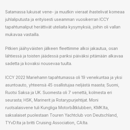
Satamassa lukuisat vene- ja muutkin vieraat ihastelivat komeaa
juhlaliputusta ja erityisesti useamman vuosikerran ICCY
tapahtumaliput herättivät uteliaita kysymyksiä, joihin oli vallan
mukavaa vastailla.
Pitkien jäähyväisten jälkeen fleettimme alkoi jakautua, osan
lähtiessä ja toisten jäädessä pariksi päiväksi pitämään alkavaa
sadetta ja kovaksi nousevaa tuulta.
ICCY 2022 Mariehamn tapahtumassa oli 19 venekuntaa ja yksi
asuntoauto, yhteensä 45 osallistujaa neljästä maasta; Suomi,
Ruotsi Saksa ja UK. Suomesta oli 7 venettä, kolmesta eri
seurasta; HSK, Marinerit ja Rotarypurjehtijat. Moni
ruotsalaisvene tuli Kungliga Motorbåtklubben, KMK:lta,
saksalaiset puolestaan Touren Yachtclub von Deutschland,
TYvD:lta ja britti Cruising Association, CA:lta.