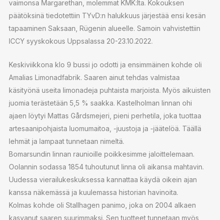
vaimonsa Margarethan, molemmat KMK:lta. Kokouksen
päätöksinä tiedotettiin TYvD:n halukkuus järjestää ensi kesän
tapaaminen Saksaan, Rügenin alueelle. Samoin vahvistettiin
ICCY syyskokous Uppsalassa 20-23.10.2022.
Keskiviikkona klo 9 bussi jo odotti ja ensimmäinen kohde oli
Amalias Limonadfabrik. Saaren ainut tehdas valmistaa
käsityönä useita limonadeja puhtaista marjoista. Myös aikuisten
juomia terästetään 5,5 % saakka. Kastelholman linnan ohi
ajaen löytyi Mattas Gårdsmejeri, pieni perhetila, joka tuottaa
artesaanipohjaista luomumaitoa, -juustoja ja -jäätelöä. Täällä
lehmät ja lampaat tunnetaan nimeltä.
Bomarsundin linnan raunioille poikkesimme jaloittelemaan.
Oolannin sodassa 1854 tuhoutunut linna oli aikansa mahtavin.
Uudessa vierailukeskuksessa kannattaa käydä oikein ajan
kanssa näkemässä ja kuulemassa historian havinoita.
Kolmas kohde oli Stallhagen panimo, joka on 2004 alkaen
kasvanut saaren suurimmaksi. Sen tuotteet tunnetaan myös