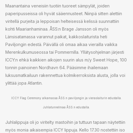
Maanantaina veneisiin tuotiin tuoreet sämpylät, joiden
paperipusseissa oli hyvät sääennusteet. Niinpä sitten alettiin
viritellä purjeita ja leppoisan helteisessä kelissä suunnattiin
kohti Maarianhaminaa. ÅSS:n Brage Jansson oli myös
Länsisatamassa varannut paikat, kakkoslaiturista heti
Paviljongin edestä. Päivällä oli omaa aikaa vierailla vaikka
Merenkulkumuseossa tai Pommernilla. Yllätysohjelman järjesti
ICCY:n ehkä kaikkien aikojen suurin alus m/y Sweet Hope, 100
tonnin painoinen Nordhavn 64. Pääsimme ihailemaan
luksusmatkailuun rakennettua kolmikerroksista alusta, jolla voi
ylittää jopa Atlantin.
ICCY Flag Ceremony alkamassa ÅSS:n paviljongin ja vieraslaiturin edustalla.
Juhlatunnelmaa ÅSS:n edustalla.
Juhlalippuja oli jo viritelty mastoihin ja tuttuun tapaan näytettiin
myös monia aikaisempia ICCY lippuja. Kello 17.30 nostettiin iso