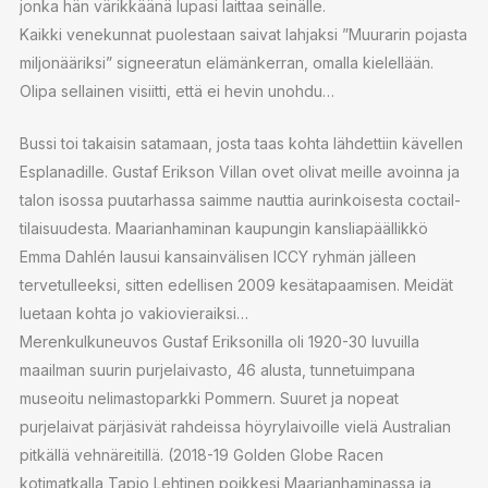
jonka hän värikkäänä lupasi laittaa seinälle.
Kaikki venekunnat puolestaan saivat lahjaksi ”Muurarin pojasta
miljonääriksi” signeeratun elämänkerran, omalla kielellään.
Olipa sellainen visiitti, että ei hevin unohdu…
Bussi toi takaisin satamaan, josta taas kohta lähdettiin kävellen
Esplanadille. Gustaf Erikson Villan ovet olivat meille avoinna ja
talon isossa puutarhassa saimme nauttia aurinkoisesta coctail-
tilaisuudesta. Maarianhaminan kaupungin kansliapäällikkö
Emma Dahlén lausui kansainvälisen ICCY ryhmän jälleen
tervetulleeksi, sitten edellisen 2009 kesätapaamisen. Meidät
luetaan kohta jo vakiovieraiksi…
Merenkulkuneuvos Gustaf Eriksonilla oli 1920-30 luvuilla
maailman suurin purjelaivasto, 46 alusta, tunnetuimpana
museoitu nelimastoparkki Pommern. Suuret ja nopeat
purjelaivat pärjäsivät rahdeissa höyrylaivoille vielä Australian
pitkällä vehnäreitillä. (2018-19 Golden Globe Racen
kotimatkalla Tapio Lehtinen poikkesi Maarianhaminassa ja