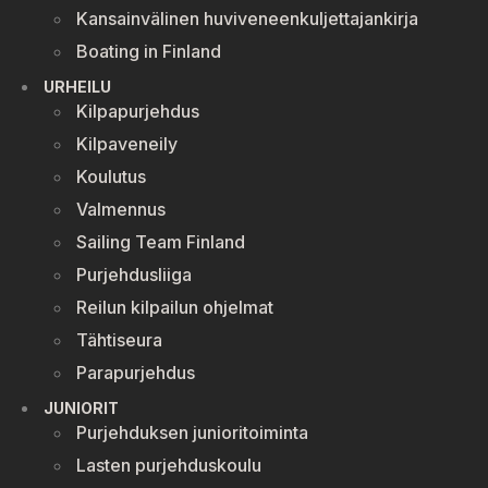
Kansainvälinen huviveneenkuljettajankirja
Boating in Finland
URHEILU
Kilpapurjehdus
Kilpaveneily
Koulutus
Valmennus
Sailing Team Finland
Purjehdusliiga
Reilun kilpailun ohjelmat
Tähtiseura
Parapurjehdus
JUNIORIT
Purjehduksen junioritoiminta
Lasten purjehduskoulu