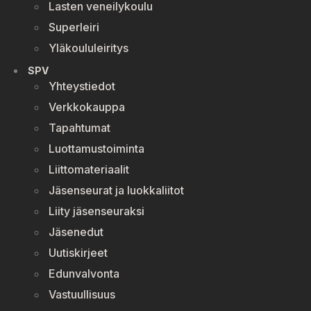
Lasten veneilykoulu
Superleiri
Yläkoululeiritys
SPV
Yhteystiedot
Verkkokauppa
Tapahtumat
Luottamustoiminta
Liittomateriaalit
Jäsenseurat ja luokkaliitot
Liity jäsenseuraksi
Jäsenedut
Uutiskirjeet
Edunvalvonta
Vastuullisuus