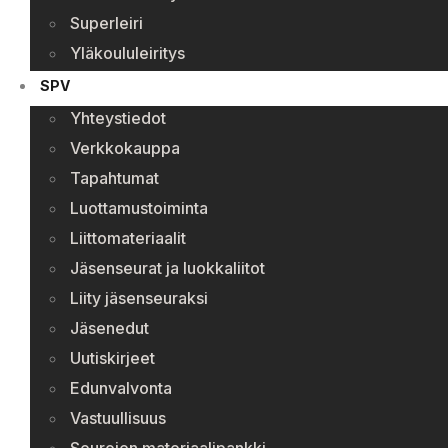
Superleiri
Yläkoululeiritys
SPV
Yhteystiedot
Verkkokauppa
Tapahtumat
Luottamustoiminta
Liittomateriaalit
Jäsenseurat ja luokkaliitot
Liity jäsenseuraksi
Jäsenedut
Uutiskirjeet
Edunvalvonta
Vastuullisuus