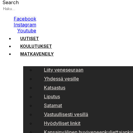
Search
Facebook
Instagram
Youtube
UUTISET
KOULUTUKSET
MATKAVENEILY
Liity veneseuraan
Yhdessä vesille
Katsastus
Liputus
Satamat
Vastuullisesti vesillä
Hyödylliset linkit
Kansainvälinen huviveneenkuljettajankir