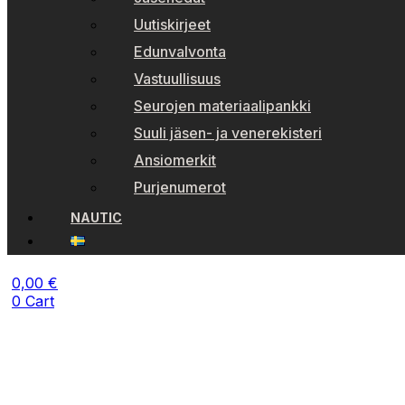
Uutiskirjeet
Edunvalvonta
Vastuullisuus
Seurojen materiaalipankki
Suuli jäsen- ja venerekisteri
Ansiomerkit
Purjenumerot
NAUTIC
0,00
€
0
Cart