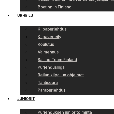
Boating in Finland
URHEILU
Kilpapurjehdus
Kilpaveneily
Koulutus
Valmennus
Sailing Team Finland
Purjehdusliiga
Reilun kilpailun ohjelmat
Tähtiseura
Parapurjehdus
JUNIORIT
Purjehduksen junioritoiminta