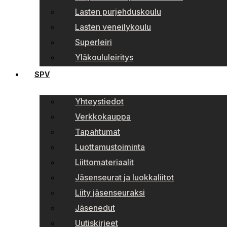
Lasten purjehduskoulu
Lasten veneilykoulu
Superleiri
Yläkoululeiritys
SPV
Yhteystiedot
Verkkokauppa
Tapahtumat
Luottamustoiminta
Liittomateriaalit
Jäsenseurat ja luokkaliitot
Liity jäsenseuraksi
Jäsenedut
Uutiskirjeet