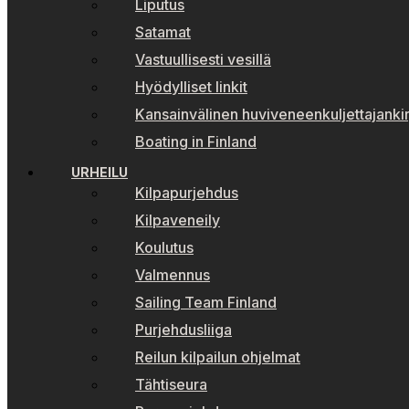
Liputus
Satamat
Vastuullisesti vesillä
Hyödylliset linkit
Kansainvälinen huviveneenkuljettajankir
Boating in Finland
URHEILU
Kilpapurjehdus
Kilpaveneily
Koulutus
Valmennus
Sailing Team Finland
Purjehdusliiga
Reilun kilpailun ohjelmat
Tähtiseura