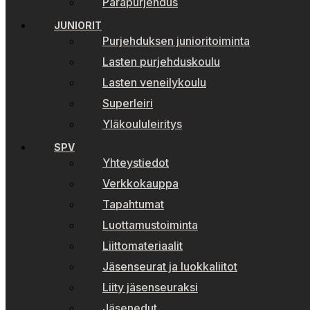
Parapurjehdus
JUNIORIT
Purjehduksen junioritoiminta
Lasten purjehduskoulu
Lasten veneilykoulu
Superleiri
Yläkoululeiritys
SPV
Yhteystiedot
Verkkokauppa
Tapahtumat
Luottamustoiminta
Liittomateriaalit
Jäsenseurat ja luokkaliitot
Liity jäsenseuraksi
Jäsenedut