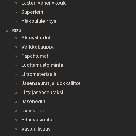
Lasten veneilykoulu
Superleiri
Yläkoululeiritys
SPV
Yhteystiedot
Verkkokauppa
Tapahtumat
Luottamustoiminta
Liittomateriaalit
Jäsenseurat ja luokkaliitot
Liity jäsenseuraksi
Jäsenedut
Uutiskirjeet
Edunvalvonta
Vastuullisuus