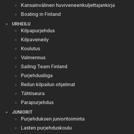
Kansainvälinen huviveneenkuljettajankirja
Boating in Finland
URHEILU
Kilpapurjehdus
Kilpaveneily
Koulutus
Valmennus
Sailing Team Finland
Purjehdusliiga
Reilun kilpailun ohjelmat
Tähtiseura
Parapurjehdus
JUNIORIT
Purjehduksen junioritoiminta
Lasten purjehduskoulu