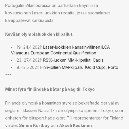
Portugalin Vilamourassa on parhaillaan käynnissä
kovatasoinen Laser-luokkien regatta, jossa suomalaiset
kamppailevat kärkisijoista.
Kevään olympialuokkien kilpailut:
19.-24.4.2021:
Laser-luokkien kansainvälinen ILCA
Vilamoura European Continental Qualification
23.-27.4.2021:
RS:X-luokan MM-kilpailut, Cadiz
8.-12.5.2021:
Finn-jollien MM-kilpailu (Gold Cup), Porto
***
Minst fyra finländska båtar på väg till Tokyo
Finlands olympiska kommittés styrelse bekräftade det val av
seglare i klassen Nacra 17 i de olympiska spelen i Tokyo, som
enheten för elitsport hade gjort. Till representanter för Finland
valdes
Sinem Kurtbay
och
Akseli Keskinen
.