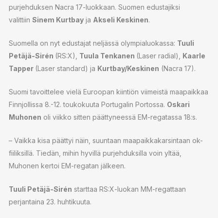
purjehduksen Nacra 17-luokkaan. Suomen edustajiksi
valittiin
Sinem Kurtbay
ja
Akseli Keskinen
.
Suomella on nyt edustajat neljässä olympialuokassa:
Tuuli
Petäjä-Sirén
(RS:X),
Tuula Tenkanen
(Laser radial),
Kaarle
Tapper
(Laser standard) ja
Kurtbay/Keskinen
(Nacra 17).
Suomi tavoittelee vielä Euroopan kiintiön viimeistä maapaikkaa
Finnjollissa 8.-12. toukokuuta Portugalin Portossa.
Oskari
Muhonen
oli viikko sitten päättyneessä EM-regatassa 18:s.
– Vaikka kisa päättyi näin, suuntaan maapaikkakarsintaan ok-
fiiliksillä. Tiedän, mihin hyvillä purjehduksilla voin yltää,
Muhonen kertoi EM-regatan jälkeen.
Tuuli Petäjä-Sirén
starttaa RS:X-luokan MM-regattaan
perjantaina 23. huhtikuuta.