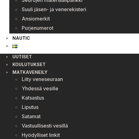
Seurojen materiaalipankki
Suuli jäsen- ja venerekisteri
Ansiomerkit
Purjenumerot
NAUTIC
UUTISET
KOULUTUKSET
MATKAVENEILY
Liity veneseuraan
Yhdessä vesille
Katsastus
Liputus
Satamat
Vastuullisesti vesillä
Hyödylliset linkit