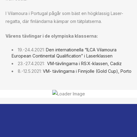
I Vilamoura i Portugal pågår som bäst en högklassig Laser-
regatta, där finländarna kämpar om tätplatserna.
Vårens tävlingar i de olympiska klasserna:
19.-24.4.2021:
Den internationella “ILCA Vilamoura
European Continental Qualification” i Laserklassen
23.-27.4.2021:
VM-tävlingarna i RS:X-klassen, Cadiz
8.-12.5.2021:
VM- tävlingarna i Finnjolle (Gold Cup), Porto