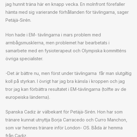
jag hunnit träna här en knapp vecka. En molnfront förefaller
hämta med sig varierande förhållanden för tävlingarna, sager
Petäjä-Sirén.
Hon hade i EM- tävlingarna i mars problem med
armbågsmusklerna, men problemet har bearbetats i
samarbete med en fysioterapeut och Olympiska kommitténs
övriga specialister.
-Det är bättre nu, men först under tävlingarna får man slutgiltig
koll på styrkan. I övrigt har jag bra känsla i kroppen och jag
tror jag kan förbättra resultatet i EM-tävlingarna (tolfte av de
europeiska länderna).
Spanska Cadiz är välbekant för Petäjä-Sirén. Hon har som
tränare kunnat utnyttja Borja Carracedo och Curro Manchon,
som var hennes tränare inför London- OS. Båda är hemma
från Cadiz.