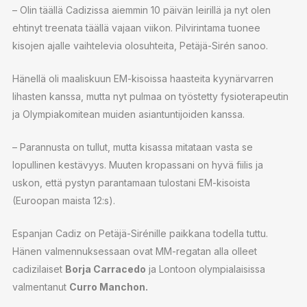
– Olin täällä Cadizissa aiemmin 10 päivän leirillä ja nyt olen
ehtinyt treenata täällä vajaan viikon. Pilvirintama tuonee
kisojen ajalle vaihtelevia olosuhteita, Petäjä-Sirén sanoo.
Hänellä oli maaliskuun EM-kisoissa haasteita kyynärvarren
lihasten kanssa, mutta nyt pulmaa on työstetty fysioterapeutin
ja Olympiakomitean muiden asiantuntijoiden kanssa.
– Parannusta on tullut, mutta kisassa mitataan vasta se
lopullinen kestävyys. Muuten kropassani on hyvä fiilis ja
uskon, että pystyn parantamaan tulostani EM-kisoista
(Euroopan maista 12:s).
Espanjan Cadiz on Petäjä-Sirénille paikkana todella tuttu.
Hänen valmennuksessaan ovat MM-regatan alla olleet
cadizilaiset
Borja Carracedo
ja Lontoon olympialaisissa
valmentanut
Curro Manchon.