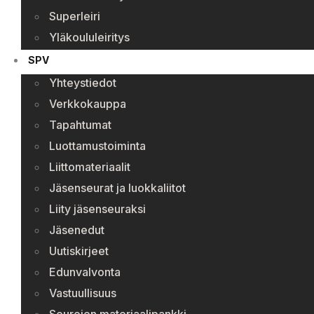
Superleiri
Yläkoululeiritys
SPV
Yhteystiedot
Verkkokauppa
Tapahtumat
Luottamustoiminta
Liittomateriaalit
Jäsenseurat ja luokkaliitot
Liity jäsenseuraksi
Jäsenedut
Uutiskirjeet
Edunvalvonta
Vastuullisuus