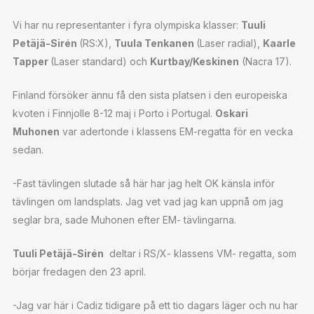
Vi har nu representanter i fyra olympiska klasser:
Tuuli
Petäjä-Sirén
(RS:X),
Tuula Tenkanen
(Laser radial),
Kaarle
Tapper
(Laser standard) och
Kurtbay/Keskinen
(Nacra 17).
Finland försöker ännu få den sista platsen i den europeiska
kvoten i Finnjolle 8-12 maj i Porto i Portugal.
Oskari
Muhonen
var adertonde i klassens EM-regatta för en vecka
sedan.
-Fast tävlingen slutade så här har jag helt OK känsla inför
tävlingen om landsplats. Jag vet vad jag kan uppnå om jag
seglar bra, sade Muhonen efter EM- tävlingarna.
Tuuli Petäjä-Sirén
deltar i RS/X- klassens VM- regatta, som
börjar fredagen den 23 april.
-Jag var här i Cadiz tidigare på ett tio dagars läger och nu har