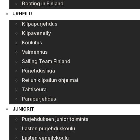
Boating in Finland
URHEILU
Kilpapurjehdus
Kilpaveneily
Koulutus
Valmennus
Sailing Team Finland
Purjehdusliiga
Reilun kilpailun ohjelmat
Tähtiseura
Parapurjehdus
JUNIORIT
Purjehduksen junioritoiminta
Lasten purjehduskoulu
Lasten veneilykoulu