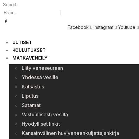
Search
Facebook
Instagram
Youtube
UUTISET
KOULUTUKSET
MATKAVENEILY
Liity veneseuraan
Yhdessä vesille
Katsastus
Liputus
Satamat
Vastuullisesti vesillä
Hyödylliset linkit
Kansainvälinen huviveneenkuljettajankirja