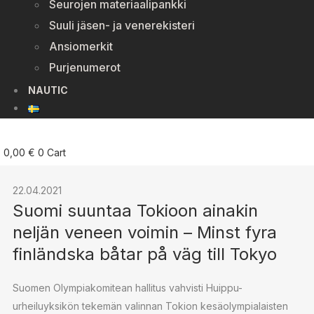
Seurojen materiaalipankki
Suuli jäsen- ja venerekisteri
Ansiomerkit
Purjenumerot
NAUTIC
0,00
€
0
Cart
22.04.2021
Suomi suuntaa Tokioon ainakin
neljän veneen voimin – Minst fyra
finländska båtar på väg till Tokyo
Suomen Olympiakomitean hallitus vahvisti Huippu-
urheiluyksikön tekemän valinnan Tokion kesäolympialaisten