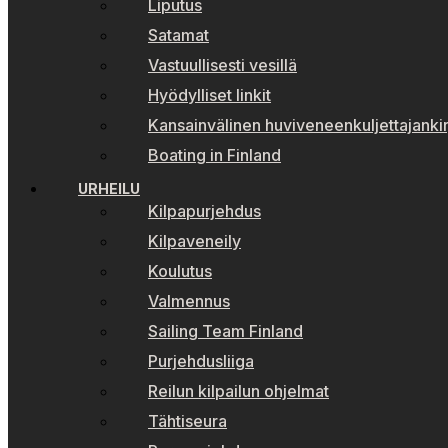
Liputus
Satamat
Vastuullisesti vesillä
Hyödylliset linkit
Kansainvälinen huviveneenkuljettajankir
Boating in Finland
URHEILU
Kilpapurjehdus
Kilpaveneily
Koulutus
Valmennus
Sailing Team Finland
Purjehdusliiga
Reilun kilpailun ohjelmat
Tähtiseura