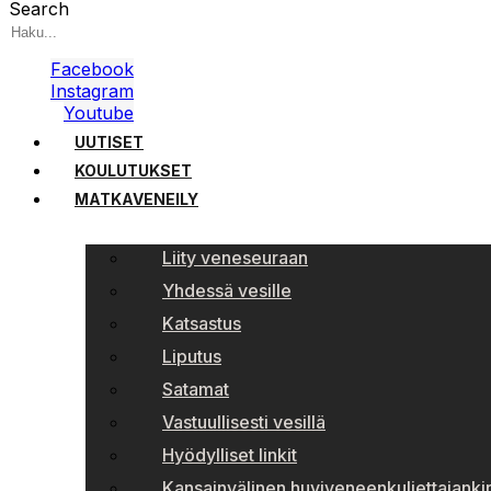
Search
Facebook
Instagram
Youtube
UUTISET
KOULUTUKSET
MATKAVENEILY
Liity veneseuraan
Yhdessä vesille
Katsastus
Liputus
Satamat
Vastuullisesti vesillä
Hyödylliset linkit
Kansainvälinen huviveneenkuljettajankir