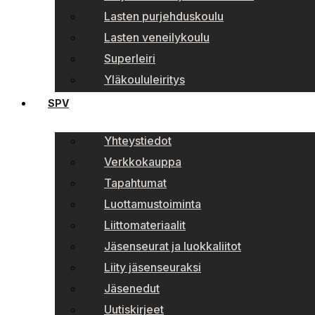
Lasten purjehduskoulu
Lasten veneilykoulu
Superleiri
Yläkoululeiritys
SPV
Yhteystiedot
Verkkokauppa
Tapahtumat
Luottamustoiminta
Liittomateriaalit
Jäsenseurat ja luokkaliitot
Liity jäsenseuraksi
Jäsenedut
Uutiskirjeet