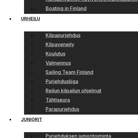
Boating in Finland
URHEILU
Kilpapurjehdus
Kilpaveneily
Koulutus
Valmennus
Sailing Team Finland
Purjehdusliiga
Reilun kilpailun ohjelmat
Tähtiseura
Parapurjehdus
JUNIORIT
Purjehduksen junioritoiminta