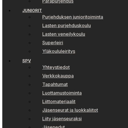
Parapurjehdus
JUNIORIT
Purjehduksen junioritoiminta
Lasten purjehduskoulu
Lasten veneilykoulu
Superleiri
Yläkoululeiritys
SPV
Yhteystiedot
Verkkokauppa
Tapahtumat
Luottamustoiminta
Liittomateriaalit
Jäsenseurat ja luokkaliitot
Liity jäsenseuraksi
Jäsenedut