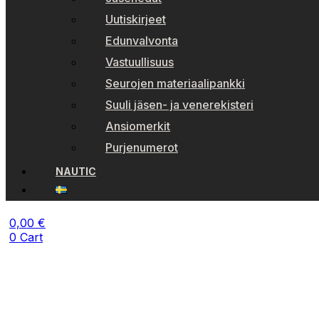
Uutiskirjeet
Edunvalvonta
Vastuullisuus
Seurojen materiaalipankki
Suuli jäsen- ja venerekisteri
Ansiomerkit
Purjenumerot
NAUTIC
0,00
€
0
Cart