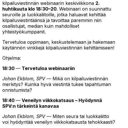
kilpailuviestinnän webinaarin keskiviikkona
2.
huhtikuuta klo 18:30–20
. Webinaari on suunnattu
seuroille ja luokkaliitoille, jotka haluavat kehittää
kilpailuviestintäänsä ja tavoittaa paremmin niin
osallistujat, median kuin mahdolliset
yhteistyökumppanit.
Tervetuloa oppimaan, keskustelemaan ja hakemaan
käytännön vinkkejä kilpailuviestinnän kehittämiseen!
Ohjelma:
18:30
—
Tervetuloa webinaariin
Johan Ekblom, SPV
— Mikä on kilpailuviestinnän
merkitys? Kuinka hyvä viestintä tukee tapahtuman
onnistumista?
18:40
—
Veneilyn viikkokatsaus – Hyödynnä
SPV:n tärkeintä kanavaa
Johan Ekblom, SPV
— Miten seura tai luokkaliitto
voi hyödyntää veneilyn viikkokatsausta tehokkaasti?