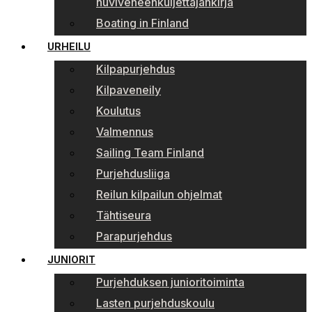
huviveneenkuljettajankirja
Boating in Finland
URHEILU
Kilpapurjehdus
Kilpaveneily
Koulutus
Valmennus
Sailing Team Finland
Purjehdusliiga
Reilun kilpailun ohjelmat
Tähtiseura
Parapurjehdus
JUNIORIT
Purjehduksen junioritoiminta
Lasten purjehduskoulu