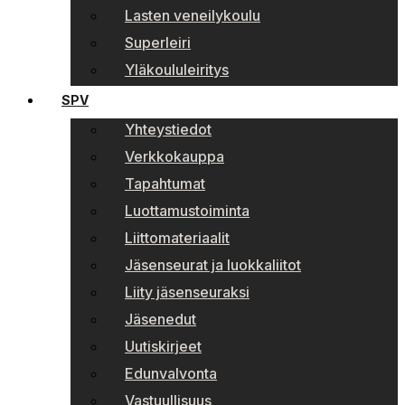
Lasten veneilykoulu
Superleiri
Yläkoululeiritys
SPV
Yhteystiedot
Verkkokauppa
Tapahtumat
Luottamustoiminta
Liittomateriaalit
Jäsenseurat ja luokkaliitot
Liity jäsenseuraksi
Jäsenedut
Uutiskirjeet
Edunvalvonta
Vastuullisuus