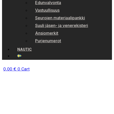
Edunvalvonta
Vastuullisuus
Seurojen materiaalipankki
Suuli jäsen- ja venerekisteri
Ansiomerkit
Purjenumerot
NAUTIC
0,00
€
0
Cart