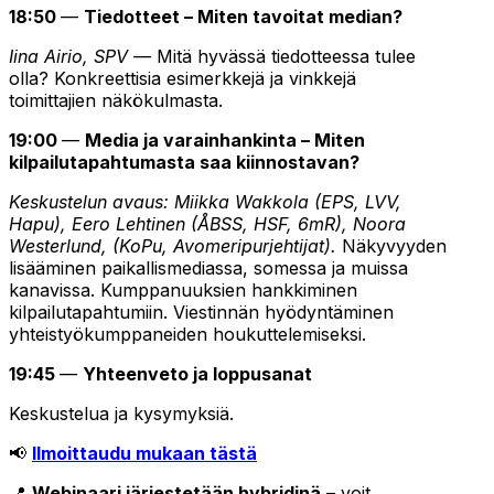
18:50
—
Tiedotteet – Miten tavoitat median?
Iina Airio, SPV
— Mitä hyvässä tiedotteessa tulee
olla? Konkreettisia esimerkkejä ja vinkkejä
toimittajien näkökulmasta.
19:00
—
Media ja varainhankinta – Miten
kilpailutapahtumasta saa kiinnostavan?
Keskustelun avaus: Miikka Wakkola (EPS, LVV,
Hapu), Eero Lehtinen (ÅBSS, HSF, 6mR), Noora
Westerlund, (KoPu, Avomeripurjehtijat).
Näkyvyyden
lisääminen paikallismediassa, somessa ja muissa
kanavissa. Kumppanuuksien hankkiminen
kilpailutapahtumiin. Viestinnän hyödyntäminen
yhteistyökumppaneiden houkuttelemiseksi.
19:45
—
Yhteenveto ja loppusanat
Keskustelua ja kysymyksiä.
📢
Ilmoittaudu mukaan tästä
📍
Webinaari järjestetään hybridinä
– voit