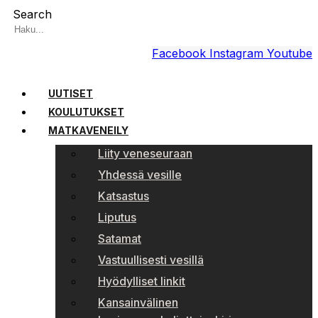
Search
Facebook
Instagram
Youtube
UUTISET
KOULUTUKSET
MATKAVENEILY
Liity veneseuraan
Yhdessä vesille
Katsastus
Liputus
Satamat
Vastuullisesti vesillä
Hyödylliset linkit
Kansainvälinen