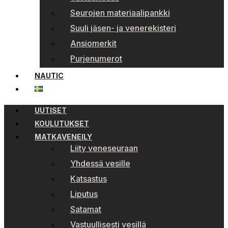
Seurojen materiaalipankki
Suuli jäsen- ja venerekisteri
Ansiomerkit
Purjenumerot
NAUTIC
UUTISET
KOULUTUKSET
MATKAVENEILY
Liity veneseuraan
Yhdessä vesille
Katsastus
Liputus
Satamat
Vastuullisesti vesillä