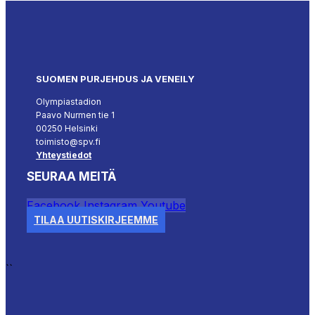
SUOMEN PURJEHDUS JA VENEILY
Olympiastadion
Paavo Nurmen tie 1
00250 Helsinki
toimisto@spv.fi
Yhteystiedot
SEURAA MEITÄ
Facebook
Instagram
Youtube
TILAA UUTISKIRJEEMME
``