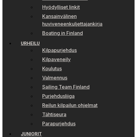
Hyödylliset linkit
Kansainvälinen
huviveneenkuljettajankirja
Boating in Finland
URHEILU
Kilpapurjehdus
Kilpaveneily
Koulutus
Valmennus
Sailing Team Finland
Purjehdusliiga
Reilun kilpailun ohjelmat
Tähtiseura
Parapurjehdus
JUNIORIT