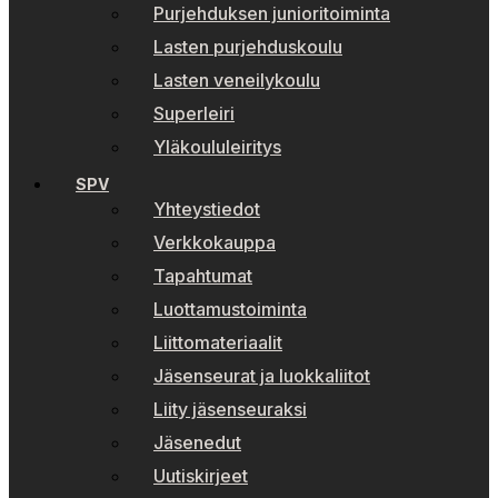
Purjehduksen junioritoiminta
Lasten purjehduskoulu
Lasten veneilykoulu
Superleiri
Yläkoululeiritys
SPV
Yhteystiedot
Verkkokauppa
Tapahtumat
Luottamustoiminta
Liittomateriaalit
Jäsenseurat ja luokkaliitot
Liity jäsenseuraksi
Jäsenedut
Uutiskirjeet