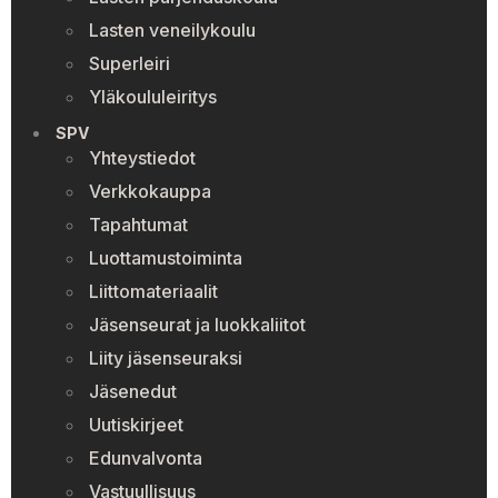
Lasten veneilykoulu
Superleiri
Yläkoululeiritys
SPV
Yhteystiedot
Verkkokauppa
Tapahtumat
Luottamustoiminta
Liittomateriaalit
Jäsenseurat ja luokkaliitot
Liity jäsenseuraksi
Jäsenedut
Uutiskirjeet
Edunvalvonta
Vastuullisuus