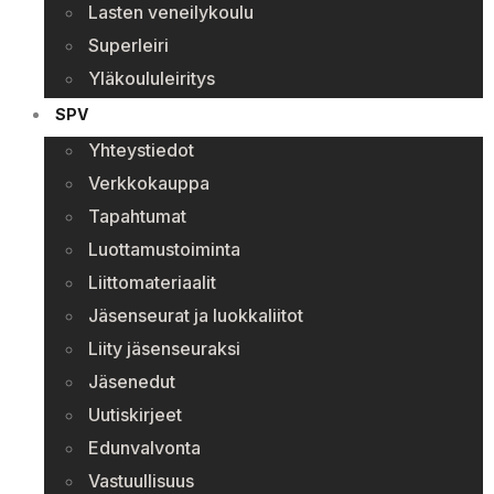
Lasten veneilykoulu
Superleiri
Yläkoululeiritys
SPV
Yhteystiedot
Verkkokauppa
Tapahtumat
Luottamustoiminta
Liittomateriaalit
Jäsenseurat ja luokkaliitot
Liity jäsenseuraksi
Jäsenedut
Uutiskirjeet
Edunvalvonta
Vastuullisuus