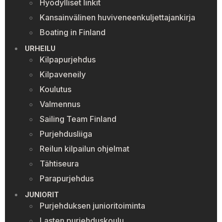
Hyödylliset linkit
Kansainvälinen huviveneenkuljettajankirja
Boating in Finland
URHEILU
Kilpapurjehdus
Kilpaveneily
Koulutus
Valmennus
Sailing Team Finland
Purjehdusliiga
Reilun kilpailun ohjelmat
Tähtiseura
Parapurjehdus
JUNIORIT
Purjehduksen junioritoiminta
Lasten purjehduskoulu