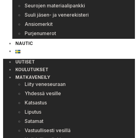
Seurojen materiaalipankki
Suuli jäsen- ja venerekisteri
Ansiomerkit
Purjenumerot
NAUTIC
UUTISET
KOULUTUKSET
MATKAVENEILY
Liity veneseuraan
Yhdessä vesille
Katsastus
Liputus
Satamat
Vastuullisesti vesillä