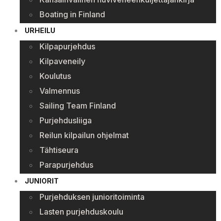
Boating in Finland
URHEILU
Kilpapurjehdus
Kilpaveneily
Koulutus
Valmennus
Sailing Team Finland
Purjehdusliiga
Reilun kilpailun ohjelmat
Tähtiseura
Parapurjehdus
JUNIORIT
Purjehduksen junioritoiminta
Lasten purjehduskoulu