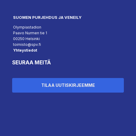
SUOMEN PURJEHDUS JA VENEILY
Olympiastadion
Paavo Nurmen tie 1
00250 Helsinki
toimisto@spv.fi
Yhteystiedot
SEURAA MEITÄ
TILAA UUTISKIRJEEMME
``