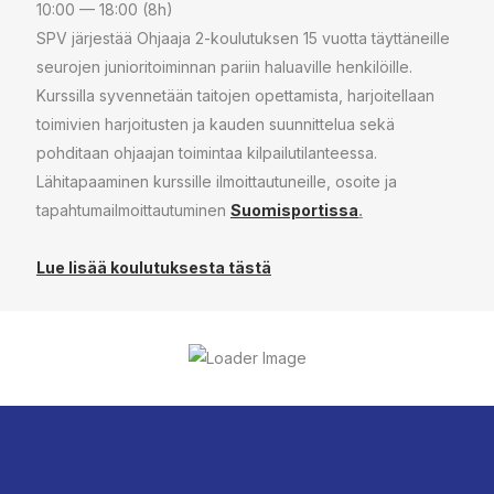
10:00 — 18:00
(8h)
SPV järjestää Ohjaaja 2-koulutuksen 15 vuotta täyttäneille
seurojen junioritoiminnan pariin haluaville henkilöille.
Kurssilla syvennetään taitojen opettamista, harjoitellaan
toimivien harjoitusten ja kauden suunnittelua sekä
pohditaan ohjaajan toimintaa kilpailutilanteessa.
Lähitapaaminen kurssille ilmoittautuneille, osoite ja
tapahtumailmoittautuminen
Suomisportissa
.
Lue lisää koulutuksesta tästä