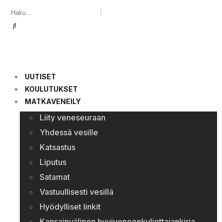
UUTISET
KOULUTUKSET
MATKAVENEILY
Liity veneseuraan
Yhdessä vesille
Katsastus
Liputus
Satamat
Vastuullisesti vesillä
Hyödylliset linkit
Kansainvälinen huviveneenkuljettajankirja