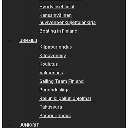
Hyödylliset linkit
Kansainvälinen
huviveneenkuljettajankirja
Boating in Finland
URHEILU
Kilpapurjehdus
Kilpaveneily
Koulutus
Valmennus
Sailing Team Finland
Purjehdusliiga
Reilun kilpailun ohjelmat
Tähtiseura
Parapurjehdus
JUNIORIT