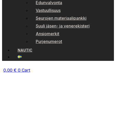
Edunvalvonta
Vastuullisuus
Seurojen materiaalipankki
Suuli jäsen- ja venerekisteri
Ansiomerkit
Purjenumerot
NAUTIC
0,00
€
0
Cart