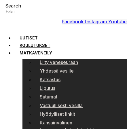
Search
Facebook
Instagram
Youtube
UUTISET
KOULUTUKSET
MATKAVENEILY
Liity veneseuraan
Yhdessä vesille
Katsastus
Liputus
Satamat
Vastuullisesti vesillä
Hyödylliset linkit
Kansainvälinen