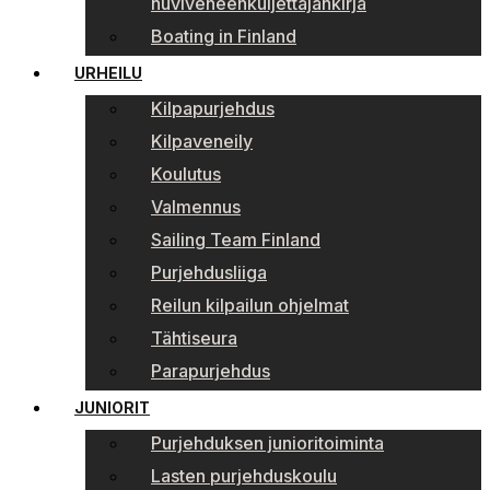
huviveneenkuljettajankirja
Boating in Finland
URHEILU
Kilpapurjehdus
Kilpaveneily
Koulutus
Valmennus
Sailing Team Finland
Purjehdusliiga
Reilun kilpailun ohjelmat
Tähtiseura
Parapurjehdus
JUNIORIT
Purjehduksen junioritoiminta
Lasten purjehduskoulu