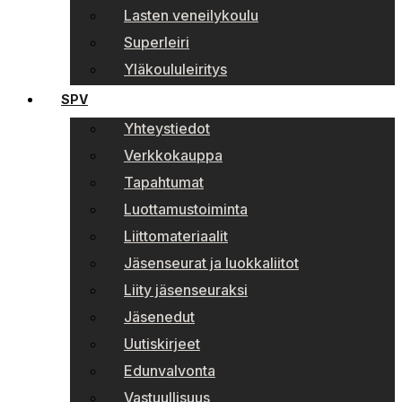
Lasten veneilykoulu
Superleiri
Yläkoululeiritys
SPV
Yhteystiedot
Verkkokauppa
Tapahtumat
Luottamustoiminta
Liittomateriaalit
Jäsenseurat ja luokkaliitot
Liity jäsenseuraksi
Jäsenedut
Uutiskirjeet
Edunvalvonta
Vastuullisuus