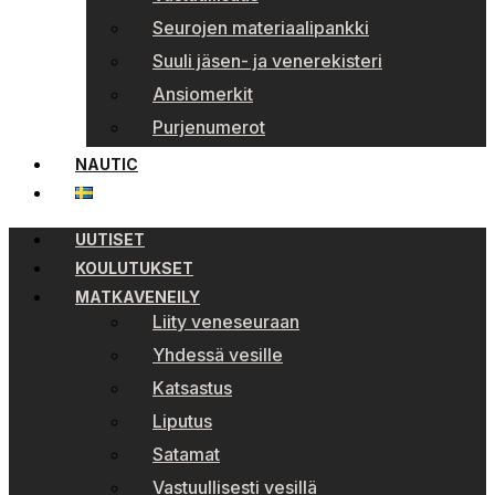
Seurojen materiaalipankki
Suuli jäsen- ja venerekisteri
Ansiomerkit
Purjenumerot
NAUTIC
UUTISET
KOULUTUKSET
MATKAVENEILY
Liity veneseuraan
Yhdessä vesille
Katsastus
Liputus
Satamat
Vastuullisesti vesillä