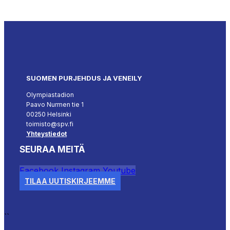
SUOMEN PURJEHDUS JA VENEILY
Olympiastadion
Paavo Nurmen tie 1
00250 Helsinki
toimisto@spv.fi
Yhteystiedot
SEURAA MEITÄ
Facebook
Instagram
Youtube
TILAA UUTISKIRJEEMME
``