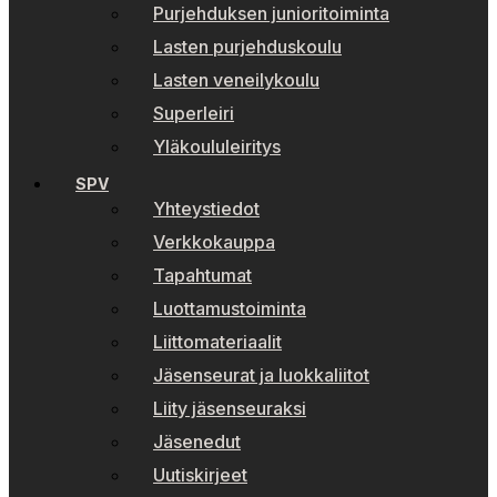
Purjehduksen junioritoiminta
Lasten purjehduskoulu
Lasten veneilykoulu
Superleiri
Yläkoululeiritys
SPV
Yhteystiedot
Verkkokauppa
Tapahtumat
Luottamustoiminta
Liittomateriaalit
Jäsenseurat ja luokkaliitot
Liity jäsenseuraksi
Jäsenedut
Uutiskirjeet