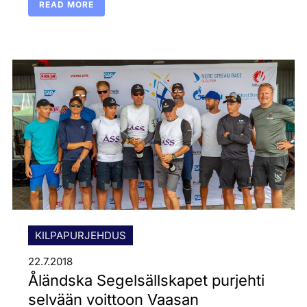
READ MORE
KILPAPURJEHDUS
22.7.2018
Åländska Segelsällskapet purjehti
selvään voittoon Vaasan