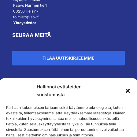
Paavo Nurmen tie 1
00250 Helsinki
toimisto@spv.fi
Yhteystiedot
SEURAA MEITÄ
TILAA UUTISKIRJEEMME
Hallinnoi evästeiden
``
suostumusta
Parhaan kokemuksen tarjoamiseksi käytämme teknologioita, kuten
evästeitä, tallentaaksemme ja/tai käyttääksemme laitetietoja. Näiden
tekniikoiden hyväksyminen antaa meille mahdollisuuden käsitellä
tietoja, kuten selauskäyttäytymistä tai yksilöllisiä tunnuksia tällä
sivustolla. Suostumuksen jättäminen tai peruuttaminen voi vaikuttaa
haitallisesti tiettyihin ominaisuuksiin ja toimintoihin.