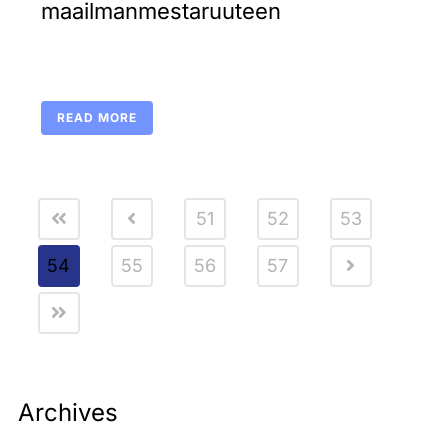
maailmanmestaruuteen
READ MORE
51
52
53
54
55
56
57
Archives