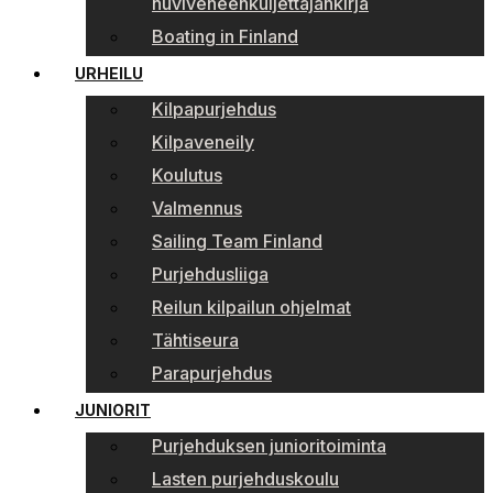
huviveneenkuljettajankirja
Boating in Finland
URHEILU
Kilpapurjehdus
Kilpaveneily
Koulutus
Valmennus
Sailing Team Finland
Purjehdusliiga
Reilun kilpailun ohjelmat
Tähtiseura
Parapurjehdus
JUNIORIT
Purjehduksen junioritoiminta
Lasten purjehduskoulu