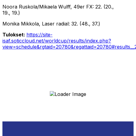
Noora Ruskola/Mikaela Wulff, 49er FX: 22. (20.,
19., 19.)
Monika Mikkola, Laser radial: 32. (48., 37.)
Tulokset:
https://site-
isaf.soticcloud.net/worldcup/results/index.php?
view=schedule&rgtaid=20780&regattaid=20780#results_