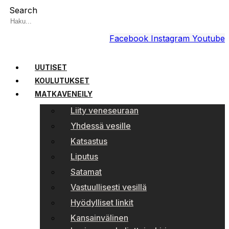
Search
Facebook
Instagram
Youtube
UUTISET
KOULUTUKSET
MATKAVENEILY
Liity veneseuraan
Yhdessä vesille
Katsastus
Liputus
Satamat
Vastuullisesti vesillä
Hyödylliset linkit
Kansainvälinen