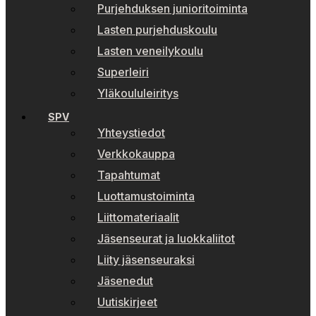
Purjehduksen junioritoiminta
Lasten purjehduskoulu
Lasten veneilykoulu
Superleiri
Yläkoululeiritys
SPV
Yhteystiedot
Verkkokauppa
Tapahtumat
Luottamustoiminta
Liittomateriaalit
Jäsenseurat ja luokkaliitot
Liity jäsenseuraksi
Jäsenedut
Uutiskirjeet