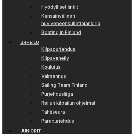
Hyödylliset linkit
Kansainvälinen
huviveneenkuljettajankirja
Boating in Finland
URHEILU
Kilpapurjehdus
Kilpaveneily
Koulutus
Valmennus
Sailing Team Finland
Purjehdusliiga
Reilun kilpailun ohjelmat
Tähtiseura
Parapurjehdus
JUNIORIT