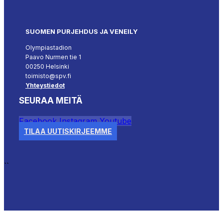
SUOMEN PURJEHDUS JA VENEILY
Olympiastadion
Paavo Nurmen tie 1
00250 Helsinki
toimisto@spv.fi
Yhteystiedot
SEURAA MEITÄ
Facebook
Instagram
Youtube
TILAA UUTISKIRJEEMME
``