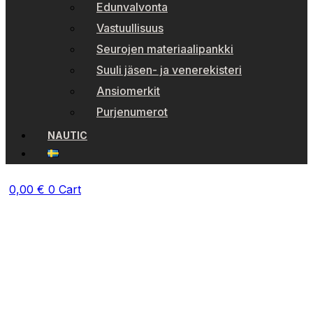
Edunvalvonta
Vastuullisuus
Seurojen materiaalipankki
Suuli jäsen- ja venerekisteri
Ansiomerkit
Purjenumerot
NAUTIC
0,00
€
0
Cart