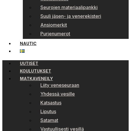
Seurojen materiaalipankki
Suuli jäsen- ja venerekisteri
Ansiomerkit
Purjenumerot
NAUTIC
UUTISET
KOULUTUKSET
MATKAVENEILY
Liity veneseuraan
Yhdessä vesille
Katsastus
Liputus
Satamat
Vastuullisesti vesillä