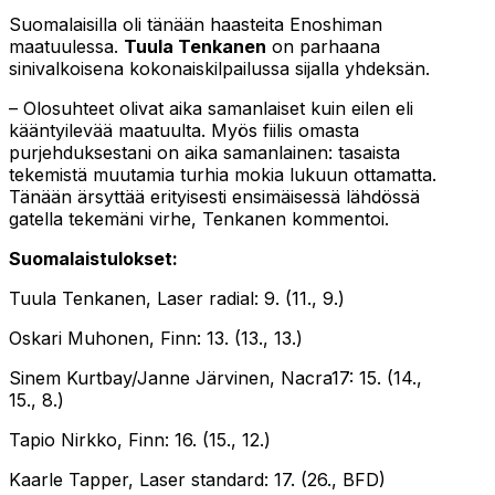
Suomalaisilla oli tänään haasteita Enoshiman
maatuulessa.
Tuula Tenkanen
on parhaana
sinivalkoisena kokonaiskilpailussa sijalla yhdeksän.
– Olosuhteet olivat aika samanlaiset kuin eilen eli
kääntyilevää maatuulta. Myös fiilis omasta
purjehduksestani on aika samanlainen: tasaista
tekemistä muutamia turhia mokia lukuun ottamatta.
Tänään ärsyttää erityisesti ensimäisessä lähdössä
gatella tekemäni virhe, Tenkanen kommentoi.
Suomalaistulokset:
Tuula Tenkanen, Laser radial: 9. (11., 9.)
Oskari Muhonen, Finn: 13. (13., 13.)
Sinem Kurtbay/Janne Järvinen, Nacra17: 15. (14.,
15., 8.)
Tapio Nirkko, Finn: 16. (15., 12.)
Kaarle Tapper, Laser standard: 17. (26., BFD)