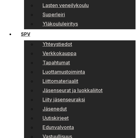
Lasten veneilykoulu
Superleiri
Yläkoululeiritys
SPV
Yhteystiedot
Verkkokauppa
Tapahtumat
Luottamustoiminta
Liittomateriaalit
Jäsenseurat ja luokkaliitot
Liity jäsenseuraksi
Jäsenedut
Uutiskirjeet
Edunvalvonta
Vastuullisuus