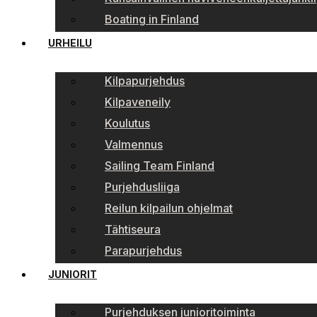
Boating in Finland
URHEILU
Kilpapurjehdus
Kilpaveneily
Koulutus
Valmennus
Sailing Team Finland
Purjehdusliiga
Reilun kilpailun ohjelmat
Tähtiseura
Parapurjehdus
JUNIORIT
Purjehduksen junioritoiminta