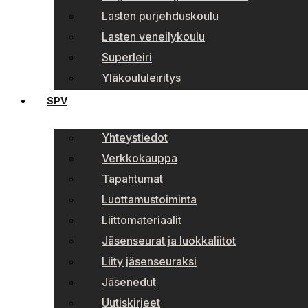
Lasten purjehduskoulu
Lasten veneilykoulu
Superleiri
Yläkoululeiritys
SPV
Yhteystiedot
Verkkokauppa
Tapahtumat
Luottamustoiminta
Liittomateriaalit
Jäsenseurat ja luokkaliitot
Liity jäsenseuraksi
Jäsenedut
Uutiskirjeet