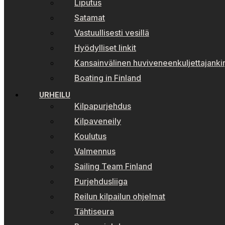
Liputus
Satamat
Vastuullisesti vesillä
Hyödylliset linkit
Kansainvälinen huviveneenkuljettajankir
Boating in Finland
URHEILU
Kilpapurjehdus
Kilpaveneily
Koulutus
Valmennus
Sailing Team Finland
Purjehdusliiga
Reilun kilpailun ohjelmat
Tähtiseura