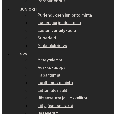
Parapurjehdus
JUNIORIT
Purjehduksen junioritoiminta
Lasten purjehduskoulu
Lasten veneilykoulu
Superleiri
Yläkoululeiritys
SPV
Yhteystiedot
Verkkokauppa
Tapahtumat
Luottamustoiminta
Liittomateriaalit
Jäsenseurat ja luokkaliitot
Liity jäsenseuraksi
Jäsenedut