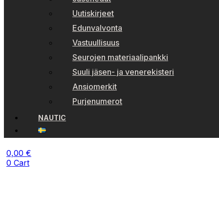
Uutiskirjeet
Edunvalvonta
Vastuullisuus
Seurojen materiaalipankki
Suuli jäsen- ja venerekisteri
Ansiomerkit
Purjenumerot
NAUTIC
0,00
€
0
Cart