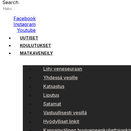
Search
Facebook
Instagram
Youtube
UUTISET
KOULUTUKSET
MATKAVENEILY
Liity veneseuraan
Yhdessä vesille
Katsastus
Liputus
Satamat
Vastuullisesti vesillä
Hyödylliset linkit
Kansainvälinen huviveneenkuljettajankir