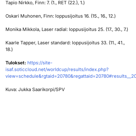
Tapio Nirkko, Finn: 7. (1., RET (22.), 1.)
Oskari Muhonen, Finn: loppusijoitus 16. (15., 16., 12.)
Monika Mikkola, Laser radial: loppusijoitus 25. (17., 30., 7.)
Kaarle Tapper, Laser standard: loppusijoitus 33. (11., 41.,
18.)
Tulokset:
https://site-
isaf.soticcloud.net/worldcup/results/index.php?
view=schedule&rgtaid=20780&regattaid=20780#results__2
Kuva: Jukka Saarikorpi/SPV