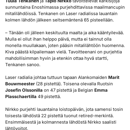
Tuula Tenkanen
ja
Tapio Nirkko
tavoittelevat kärkisijoja
sunnuntaina Enoshimassa purjehdittavissa maailmancupin
mitalilähdöissä. Tenkanen on Laser radialissa lauantain
kolmen lähdön jälkeen seitsemäntenä 65 pisteellään.
– Tänään oli jälleen keskituulta maalta ja aika kääntyilevää.
Mulla ei ollut ihan helppo päivä, mutta ei tainnut olla
monella muullakaan, joten pääsin mitalilähtöön huomenna.
Kiva päästä kilpailemaan vielä. Tavoitteenani on purjehtia
mahdollisimman hyvin ja etenkin ottaa hyvä startti,
Tenkanen sanoo.
Laser radialia johtaa tuttuun tapaan Alankomaiden
Marit
Bouwmeester
(28 pistettä). Toisena olevalla Ruotsin
Josefin Olssonilla
on 47 pistettä ja Belgian
Emma
Plasschaertilla
49 pistettä.
Nirkko purjehti lauantaina loistopäivän, jota samensi tosin
toisesta lähdöstä 22 pistettä tuonut retired-merkintä.
Ensimmäisestä ja kolmannesta lähdöstä Nirkko saalisti
lähtövoitot.