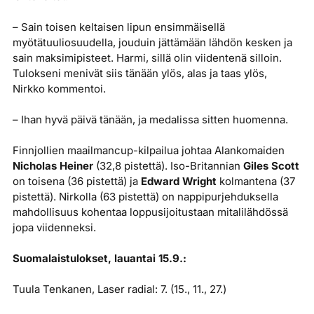
– Sain toisen keltaisen lipun ensimmäisellä
myötätuuliosuudella, jouduin jättämään lähdön kesken ja
sain maksimipisteet. Harmi, sillä olin viidentenä silloin.
Tulokseni menivät siis tänään ylös, alas ja taas ylös,
Nirkko kommentoi.
– Ihan hyvä päivä tänään, ja medalissa sitten huomenna.
Finnjollien maailmancup-kilpailua johtaa Alankomaiden
Nicholas Heiner
(32,8 pistettä). Iso-Britannian
Giles Scott
on toisena (36 pistettä) ja
Edward Wright
kolmantena (37
pistettä). Nirkolla (63 pistettä) on nappipurjehduksella
mahdollisuus kohentaa loppusijoitustaan mitalilähdössä
jopa viidenneksi.
Suomalaistulokset, lauantai 15.9.:
Tuula Tenkanen, Laser radial: 7. (15., 11., 27.)