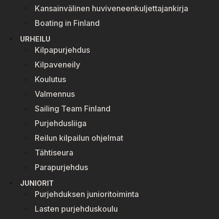
Kansainvälinen huviveneenkuljettajankirja
Boating in Finland
URHEILU
Kilpapurjehdus
Kilpaveneily
Koulutus
Valmennus
Sailing Team Finland
Purjehdusliiga
Reilun kilpailun ohjelmat
Tähtiseura
Parapurjehdus
JUNIORIT
Purjehduksen junioritoiminta
Lasten purjehduskoulu