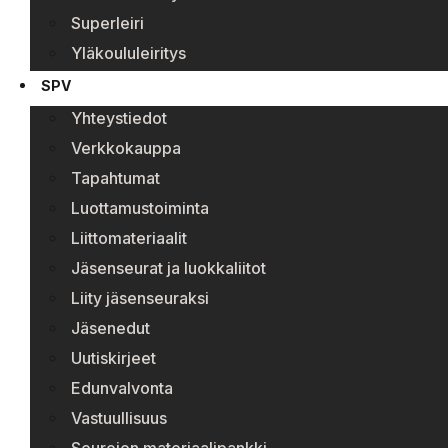
Superleiri
Yläkoululeiritys
SPV
Yhteystiedot
Verkkokauppa
Tapahtumat
Luottamustoiminta
Liittomateriaalit
Jäsenseurat ja luokkaliitot
Liity jäsenseuraksi
Jäsenedut
Uutiskirjeet
Edunvalvonta
Vastuullisuus