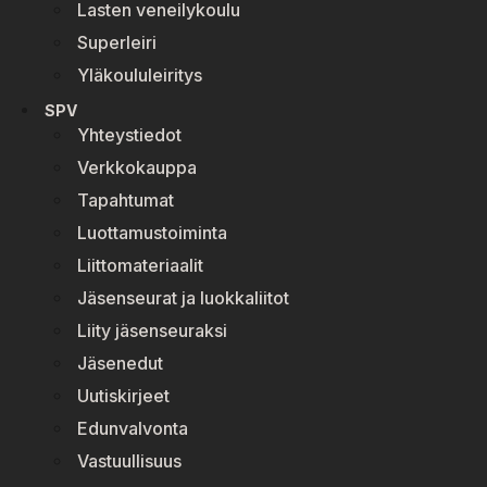
Lasten veneilykoulu
Superleiri
Yläkoululeiritys
SPV
Yhteystiedot
Verkkokauppa
Tapahtumat
Luottamustoiminta
Liittomateriaalit
Jäsenseurat ja luokkaliitot
Liity jäsenseuraksi
Jäsenedut
Uutiskirjeet
Edunvalvonta
Vastuullisuus