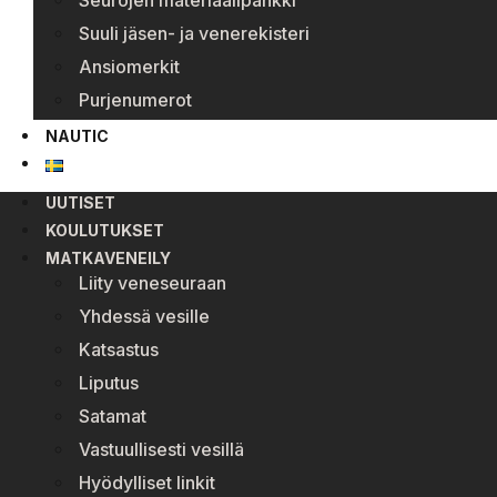
Seurojen materiaalipankki
Suuli jäsen- ja venerekisteri
Ansiomerkit
Purjenumerot
NAUTIC
UUTISET
KOULUTUKSET
MATKAVENEILY
Liity veneseuraan
Yhdessä vesille
Katsastus
Liputus
Satamat
Vastuullisesti vesillä
Hyödylliset linkit