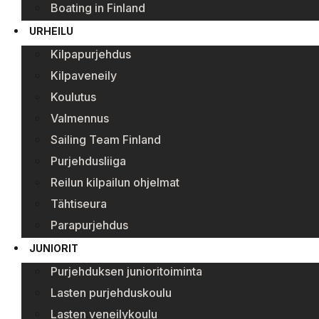
Boating in Finland
URHEILU
Kilpapurjehdus
Kilpaveneily
Koulutus
Valmennus
Sailing Team Finland
Purjehdusliiga
Reilun kilpailun ohjelmat
Tähtiseura
Parapurjehdus
JUNIORIT
Purjehduksen junioritoiminta
Lasten purjehduskoulu
Lasten veneilykoulu