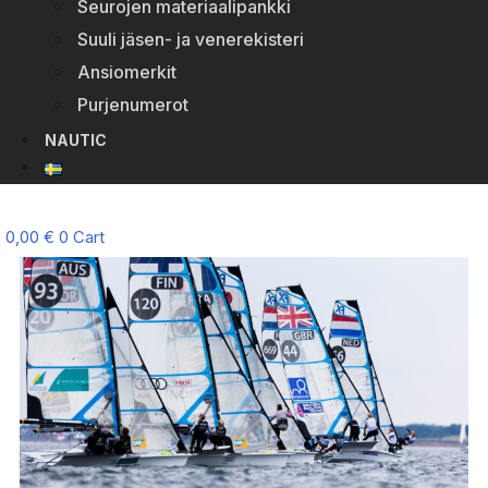
Seurojen materiaalipankki
Suuli jäsen- ja venerekisteri
Ansiomerkit
Purjenumerot
NAUTIC
0,00
€
0
Cart