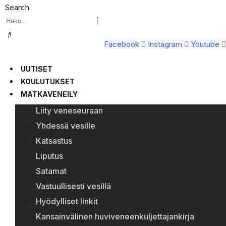
Search
Facebook
Instagram
Youtube
UUTISET
KOULUTUKSET
MATKAVENEILY
Liity veneseuraan
Yhdessä vesille
Katsastus
Liputus
Satamat
Vastuullisesti vesillä
Hyödylliset linkit
Kansainvälinen huviveneenkuljettajankirja