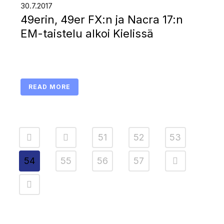
30.7.2017
49erin, 49er FX:n ja Nacra 17:n
EM-taistelu alkoi Kielissä
READ MORE
51
52
53
54
55
56
57