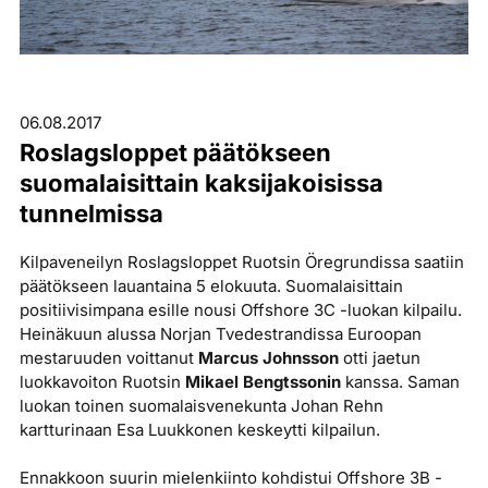
06.08.2017
Roslagsloppet päätökseen
suomalaisittain kaksijakoisissa
tunnelmissa
Kilpaveneilyn Roslagsloppet Ruotsin Öregrundissa saatiin
päätökseen lauantaina 5 elokuuta. Suomalaisittain
positiivisimpana esille nousi Offshore 3C -luokan kilpailu.
Heinäkuun alussa Norjan Tvedestrandissa Euroopan
mestaruuden voittanut
Marcus Johnsson
otti jaetun
luokkavoiton Ruotsin
Mikael Bengtssonin
kanssa. Saman
luokan toinen suomalaisvenekunta Johan Rehn
kartturinaan Esa Luukkonen keskeytti kilpailun.
Ennakkoon suurin mielenkiinto kohdistui Offshore 3B -