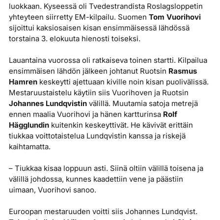
luokkaan. Kyseessä oli Tvedestrandista Roslagsloppetin
yhteyteen siirretty EM-kilpailu. Suomen
Tom Vuorihovi
sijoittui kaksiosaisen kisan ensimmäisessä lähdössä
torstaina 3. elokuuta hienosti toiseksi.
Lauantaina vuorossa oli ratkaiseva toinen startti. Kilpailua
ensimmäisen lähdön jälkeen johtanut Ruotsin
Rasmus
Hamren
keskeytti ajettuaan kiville noin kisan puolivälissä.
Mestaruustaistelu käytiin siis Vuorihoven ja Ruotsin
Johannes Lundqvistin
välillä. Muutamia satoja metrejä
ennen maalia Vuorihovi ja hänen kartturinsa
Rolf
Hägglundin
kuitenkin keskeyttivät. He kävivät erittäin
tiukkaa voittotaistelua Lundqvistin kanssa ja riskejä
kaihtamatta.
– Tiukkaa kisaa loppuun asti. Siinä oltiin välillä toisena ja
välillä johdossa, kunnes kaadettiin vene ja päästiin
uimaan, Vuorihovi sanoo.
Euroopan mestaruuden voitti siis Johannes Lundqvist.