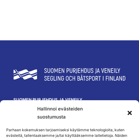
SUOMEN PURJEHDUS JA VENEILY
Hallinnoi evästeiden
Olympiastadion
Paavo Nurmen tie 1
suostumusta
00250 Helsinki
toimisto@spv.fi
Parhaan kokemuksen tarjoamiseksi käytämme teknologioita, kuten
Yhteystiedot
evästeitä, tallentaaksemme ja/tai käyttääksemme laitetietoja. Näiden