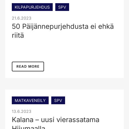
KILPAPURJEHDUS
SPV
21.6.2023
50 Päijännepurjehdusta ei ehkä
riitä
READ MORE
MATKAVENEILY
SPV
13.6.2023
Kalana – uusi vierassatama
Hiiumaalla