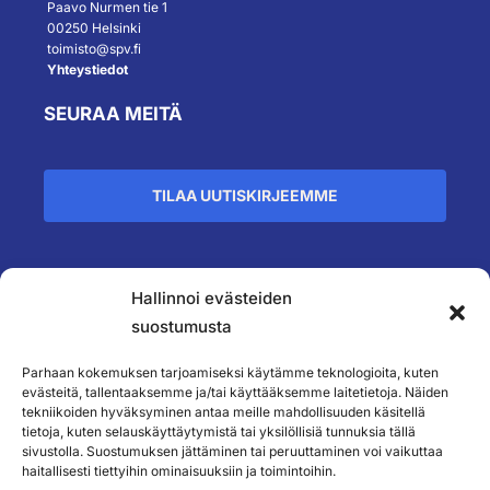
Paavo Nurmen tie 1
00250 Helsinki
toimisto@spv.fi
Yhteystiedot
SEURAA MEITÄ
TILAA UUTISKIRJEEMME
Hallinnoi evästeiden
``
suostumusta
Parhaan kokemuksen tarjoamiseksi käytämme teknologioita, kuten
evästeitä, tallentaaksemme ja/tai käyttääksemme laitetietoja. Näiden
tekniikoiden hyväksyminen antaa meille mahdollisuuden käsitellä
tietoja, kuten selauskäyttäytymistä tai yksilöllisiä tunnuksia tällä
sivustolla. Suostumuksen jättäminen tai peruuttaminen voi vaikuttaa
haitallisesti tiettyihin ominaisuuksiin ja toimintoihin.