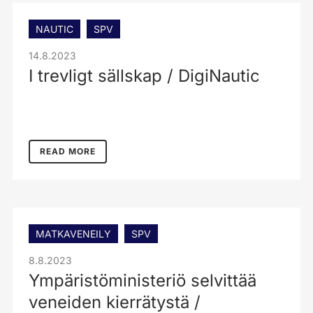
NAUTIC
SPV
14.8.2023
I trevligt sällskap / DigiNautic
READ MORE
MATKAVENEILY
SPV
8.8.2023
Ympäristöministeriö selvittää
veneiden kierrätystä /