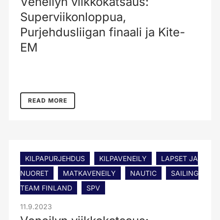
Veneilyn viikkokatsaus:
Superviikonloppua,
Purjehdusliigan finaali ja Kite-
EM
READ MORE
KILPAPURJEHDUS
KILPAVENEILY
LAPSET JA
NUORET
MATKAVENEILY
NAUTIC
SAILING
TEAM FINLAND
SPV
11.9.2023