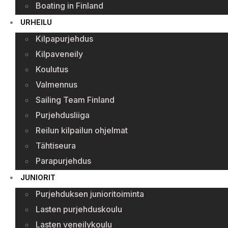
Boating in Finland
URHEILU
Kilpapurjehdus
Kilpaveneily
Koulutus
Valmennus
Sailing Team Finland
Purjehdusliiga
Reilun kilpailun ohjelmat
Tähtiseura
Parapurjehdus
JUNIORIT
Purjehduksen junioritoiminta
Lasten purjehduskoulu
Lasten veneilykoulu