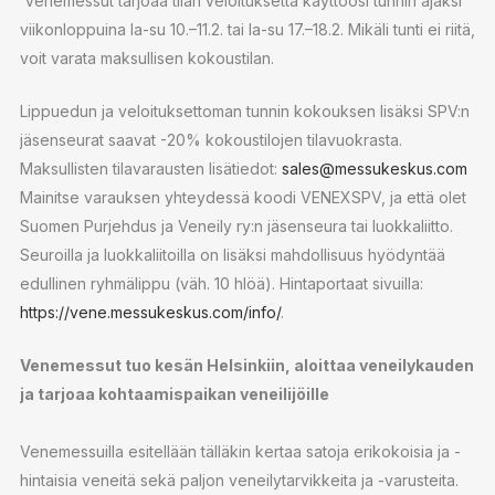
Venemessut tarjoaa tilan veloituksetta käyttöösi tunnin ajaksi
viikonloppuina la-su 10.–11.2. tai la-su 17.–18.2. Mikäli tunti ei riitä,
voit varata maksullisen kokoustilan.
Lippuedun ja veloituksettoman tunnin kokouksen lisäksi SPV:n
jäsenseurat saavat -20% kokoustilojen tilavuokrasta.
Maksullisten tilavarausten lisätiedot:
sales@messukeskus.com
Mainitse varauksen yhteydessä koodi VENEXSPV, ja että olet
Suomen Purjehdus ja Veneily ry:n jäsenseura tai luokkaliitto.
Seuroilla ja luokkaliitoilla on lisäksi mahdollisuus hyödyntää
edullinen ryhmälippu (väh. 10 hlöä). Hintaportaat sivuilla:
https://vene.messukeskus.com/info/
.
Venemessut tuo kesän Helsinkiin, aloittaa veneilykauden
ja tarjoaa kohtaamispaikan veneilijöille
Venemessuilla esitellään tälläkin kertaa satoja erikokoisia ja -
hintaisia veneitä sekä paljon veneilytarvikkeita ja -varusteita.