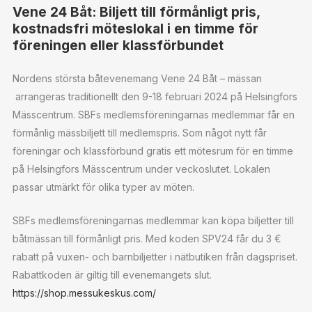
Vene 24 Båt: Biljett till förmånligt pris,
kostnadsfri möteslokal i en timme för
föreningen eller klassförbundet
Nordens största båtevenemang Vene 24 Båt – mässan
arrangeras traditionellt den 9-18 februari 2024 på Helsingfors
Mässcentrum. SBFs medlemsföreningarnas medlemmar får en
förmånlig mässbiljett till medlemspris. Som något nytt får
föreningar och klassförbund gratis ett mötesrum för en timme
på Helsingfors Mässcentrum under veckoslutet. Lokalen
passar utmärkt för olika typer av möten.
SBFs medlemsföreningarnas medlemmar kan köpa biljetter till
båtmässan till förmånligt pris. Med koden SPV24 får du 3 €
rabatt på vuxen- och barnbiljetter i nätbutiken från dagspriset.
Rabattkoden är giltig till evenemangets slut.
https://shop.messukeskus.com/