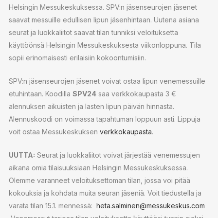
Helsingin Messukeskuksessa. SPV:n jäsenseurojen jäsenet
saavat messuille edullisen lipun jäsenhintaan. Uutena asiana
seurat ja luokkaliitot saavat tilan tunniksi veloituksetta
käyttöönsä Helsingin Messukeskuksesta viikonloppuna. Tila
sopii erinomaisesti erilaisiin kokoontumisiin.
SPV:n jäsenseurojen jäsenet voivat ostaa lipun venemessuille
etuhintaan. Koodilla
SPV24
saa verkkokaupasta 3 €
alennuksen aikuisten ja lasten lipun päivän hinnasta.
Alennuskoodi on voimassa tapahtuman loppuun asti. Lippuja
voit ostaa Messukeskuksen
verkkokaupasta
.
UUTTA:
Seurat ja luokkaliitot voivat järjestää venemessujen
aikana omia tilaisuuksiaan Helsingin Messukeskuksessa.
Olemme varanneet veloituksettoman tilan, jossa voi pitää
kokouksia ja kohdata muita seuran jäseniä. Voit tiedustella ja
varata tilan 15.1. mennessä:
heta.salminen@messukeskus.com