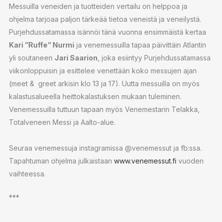
Messuilla veneiden ja tuotteiden vertailu on helppoa ja
ohjelma tarjoaa paljon tärkeää tietoa veneistä ja veneilystä.
Purjehdussatamassa isännöi tänä vuonna ensimmäistä kertaa
Kari ”Ruffe” Nurmi
ja venemessuilla tapaa päivittäin Atlantin
yli soutaneen
Jari Saarion
, joka esiintyy Purjehdussatamassa
viikonloppuisin ja esittelee venettään koko messujen ajan
(meet & greet arkisin klo 13 ja 17). Uutta messuilla on myös
kalastusalueella heittokalastuksen mukaan tuleminen.
Venemessuilla tuttuun tapaan myös Venemestarin Telakka,
Totalveneen Messi ja Aalto-alue.
Seuraa venemessuja instagramissa @venemessut ja fb:ssa.
Tapahtuman ohjelma julkaistaan
www.venemessut.fi
vuoden
vaihteessa.
***