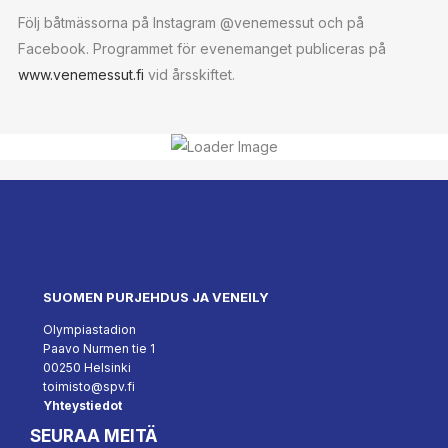
Följ båtmässorna på Instagram @venemessut och på
Facebook. Programmet för evenemanget publiceras på
www.venemessut.fi
vid årsskiftet.
SUOMEN PURJEHDUS JA VENEILY
Olympiastadion
Paavo Nurmen tie 1
00250 Helsinki
toimisto@spv.fi
Yhteystiedot
SEURAA MEITÄ