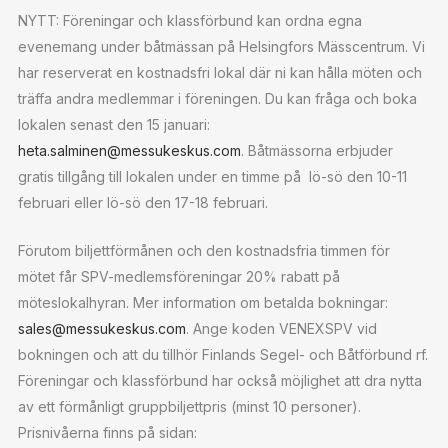
NYTT: Föreningar och klassförbund kan ordna egna
evenemang under båtmässan på Helsingfors Mässcentrum. Vi
har reserverat en kostnadsfri lokal där ni kan hålla möten och
träffa andra medlemmar i föreningen. Du kan fråga och boka
lokalen senast den 15 januari:
heta.salminen@messukeskus.com
. Båtmässorna erbjuder
gratis tillgång till lokalen under en timme på lö-sö den 10-11
februari eller lö-sö den 17-18 februari.
Förutom biljettförmånen och den kostnadsfria timmen för
mötet får SPV-medlemsföreningar 20% rabatt på
möteslokalhyran. Mer information om betalda bokningar:
sales@messukeskus.com
. Ange koden VENEXSPV vid
bokningen och att du tillhör Finlands Segel- och Båtförbund rf.
Föreningar och klassförbund har också möjlighet att dra nytta
av ett förmånligt gruppbiljettpris (minst 10 personer).
Prisnivåerna finns på sidan: