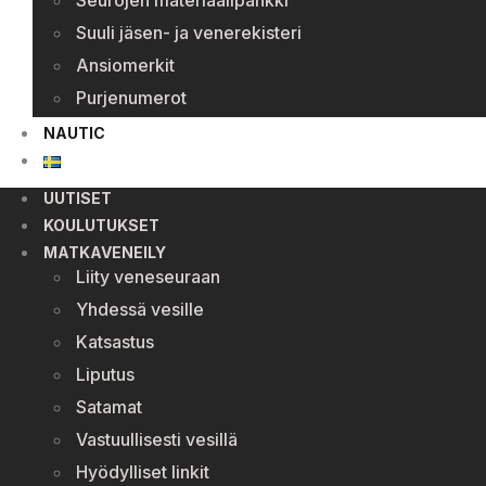
Seurojen materiaalipankki
Suuli jäsen- ja venerekisteri
Ansiomerkit
Purjenumerot
NAUTIC
UUTISET
KOULUTUKSET
MATKAVENEILY
Liity veneseuraan
Yhdessä vesille
Katsastus
Liputus
Satamat
Vastuullisesti vesillä
Hyödylliset linkit