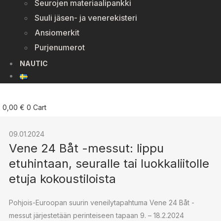
Seurojen materiaalipankki
Suuli jäsen- ja venerekisteri
Ansiomerkit
Purjenumerot
NAUTIC
0,00
€
0
Cart
09.01.2024
Vene 24 Båt -messut: lippu
etuhintaan, seuralle tai luokkaliitolle
etuja kokoustiloista
Pohjois-Euroopan suurin veneilytapahtuma Vene 24 Båt -
messut järjestetään perinteiseen tapaan 9. – 18.2.2024