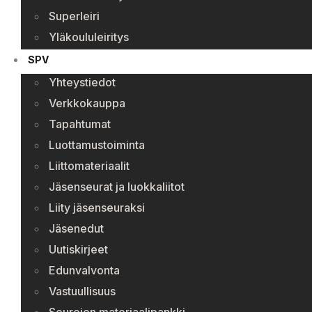
Superleiri
Yläkoululeiritys
SPV
Yhteystiedot
Verkkokauppa
Tapahtumat
Luottamustoiminta
Liittomateriaalit
Jäsenseurat ja luokkaliitot
Liity jäsenseuraksi
Jäsenedut
Uutiskirjeet
Edunvalvonta
Vastuullisuus