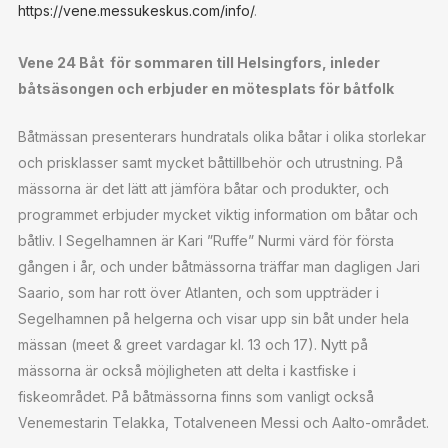
https://vene.messukeskus.com/info/
.
Vene 24 Båt för sommaren till Helsingfors, inleder
båtsäsongen och erbjuder en mötesplats för båtfolk
Båtmässan presenterars hundratals olika båtar i olika storlekar
och prisklasser samt mycket båttillbehör och utrustning. På
mässorna är det lätt att jämföra båtar och produkter, och
programmet erbjuder mycket viktig information om båtar och
båtliv. I Segelhamnen är Kari ”Ruffe” Nurmi värd för första
gången i år, och under båtmässorna träffar man dagligen Jari
Saario, som har rott över Atlanten, och som uppträder i
Segelhamnen på helgerna och visar upp sin båt under hela
mässan (meet & greet vardagar kl. 13 och 17). Nytt på
mässorna är också möjligheten att delta i kastfiske i
fiskeområdet. På båtmässorna finns som vanligt också
Venemestarin Telakka, Totalveneen Messi och Aalto-området.