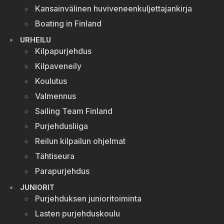
Kansainvälinen huviveneenkuljettajankirja
Boating in Finland
URHEILU
Kilpapurjehdus
Kilpaveneily
Koulutus
Valmennus
Sailing Team Finland
Purjehdusliiga
Reilun kilpailun ohjelmat
Tähtiseura
Parapurjehdus
JUNIORIT
Purjehduksen junioritoiminta
Lasten purjehduskoulu