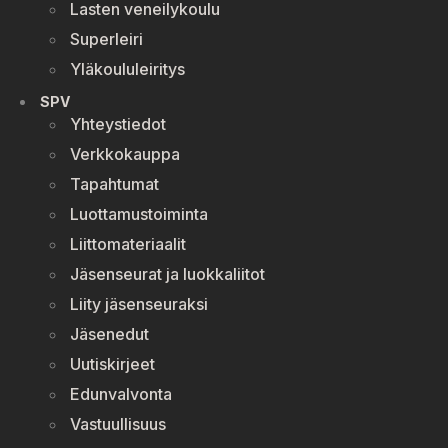
Lasten veneilykoulu
Superleiri
Yläkoululeiritys
SPV
Yhteystiedot
Verkkokauppa
Tapahtumat
Luottamustoiminta
Liittomateriaalit
Jäsenseurat ja luokkaliitot
Liity jäsenseuraksi
Jäsenedut
Uutiskirjeet
Edunvalvonta
Vastuullisuus