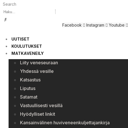
Search
Facebook
Instagram
Youtube
UUTISET
KOULUTUKSET
MATKAVENEILY
Liity veneseuraan
Yhdessä vesille
Katsastus
Liputus
Satamat
Vastuullisesti vesillä
Hyödylliset linkit
Kansainvälinen huviveneenkuljettajankirja