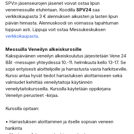
SPV:n jäsenseurojen jäsenet voivat ostaa lipun
venemessuille etuhintaan. Koodilla
SPV24
saa
verkkokaupasta 3 € alennuksen aikuisten ja lasten lipun
päivän hinnasta. Alennuskoodi on voimassa tapahtuman
loppuun asti. Lippuja voit ostaa Messukeskuksen
verkkokaupasta.
Messuilla Veneilyn alkeiskurssille
Kaksipäiväinen veneilyn alkeiskoulutus järjestetään Vene 24
Båt -messujen yhteydessä 10.-11. helmikuuta kello 13-17. Se
sopii erityisesti aloittelijoille ja harrastusta vasta harkitseville.
Kurssi antaa hyvät tiedot harrastuksen aloittamiseen sekä
valmiudet kehittää veneilytaitoja käytännön
veneilytaitokursseilla. Kurssilla käytetään oppikirjana
Veneilyn perusteet -kirjaa.
Kurssilla opitaan:
• Harrastuksen aloittaminen ja itselle sopivan veneen
hankinta