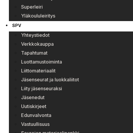
Superleiri
Yläkoululeiritys
SPV
Yhteystiedot
Verkkokauppa
Tapahtumat
Luottamustoiminta
Liittomateriaalit
Jäsenseurat ja luokkaliitot
Liity jäsenseuraksi
Jäsenedut
Uutiskirjeet
Edunvalvonta
Vastuullisuus