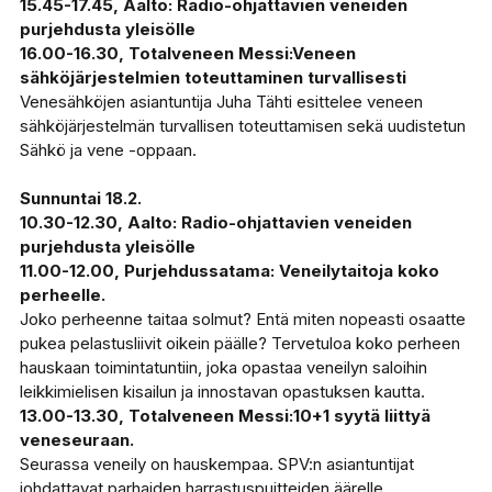
15.45-17.45, Aalto: Radio-ohjattavien veneiden
purjehdusta yleisölle
16.00-16.30, Totalveneen Messi:Veneen
sähköjärjestelmien toteuttaminen turvallisesti
Venesähköjen asiantuntija Juha Tähti esittelee veneen
sähköjärjestelmän turvallisen toteuttamisen sekä uudistetun
Sähkö ja vene -oppaan.
Sunnuntai 18.2.
10.30-12.30, Aalto: Radio-ohjattavien veneiden
purjehdusta yleisölle
11.00-12.00, Purjehdussatama: Veneilytaitoja koko
perheelle.
Joko perheenne taitaa solmut? Entä miten nopeasti osaatte
pukea pelastusliivit oikein päälle? Tervetuloa koko perheen
hauskaan toimintatuntiin, joka opastaa veneilyn saloihin
leikkimielisen kisailun ja innostavan opastuksen kautta.
13.00-13.30, Totalveneen Messi:10+1 syytä liittyä
veneseuraan.
Seurassa veneily on hauskempaa. SPV:n asiantuntijat
johdattavat parhaiden harrastuspuitteiden äärelle.