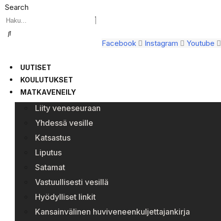
Search
Facebook
Instagram
Youtube
UUTISET
KOULUTUKSET
MATKAVENEILY
Liity veneseuraan
Yhdessä vesille
Katsastus
Liputus
Satamat
Vastuullisesti vesillä
Hyödylliset linkit
Kansainvälinen huviveneenkuljettajankirja