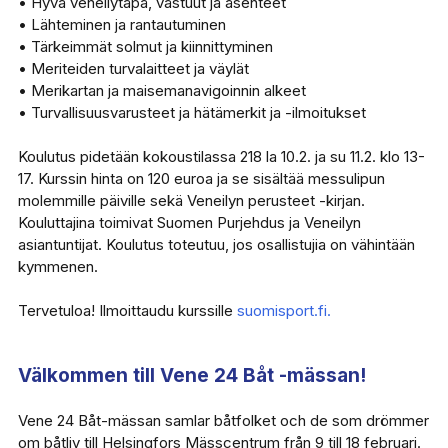
• Hyvä veneilytapa, vastuut ja asenteet
• Lähteminen ja rantautuminen
• Tärkeimmät solmut ja kiinnittyminen
• Meriteiden turvalaitteet ja väylät
• Merikartan ja maisemanavigoinnin alkeet
• Turvallisuusvarusteet ja hätämerkit ja -ilmoitukset
Koulutus pidetään kokoustilassa 218 la 10.2. ja su 11.2. klo 13-
17. Kurssin hinta on 120 euroa ja se sisältää messulipun
molemmille päiville sekä Veneilyn perusteet -kirjan.
Kouluttajina toimivat Suomen Purjehdus ja Veneilyn
asiantuntijat. Koulutus toteutuu, jos osallistujia on vähintään
kymmenen.
Tervetuloa! Ilmoittaudu kurssille
suomisport.fi.
Välkommen till Vene 24 Båt -mässan!
Vene 24 Båt-mässan samlar båtfolket och de som drömmer
om båtliv till Helsingfors Mässcentrum från 9 till 18 februari.