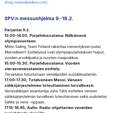
shop.messukeskus.com.
SPV:n messuohjelma 9.-18.2.
Perjantai 9.2.
13.00-14.00, Purjehdussatama: Nälkäisenä
olympiavuoteen.
Miten Sailing Team Finland rakentaa menestyksen polun
Marseilleen? Esittelyssä ovat olympiapurjehduksen huiput,
vuoden arvokilpailut ja nuorten maajoukkue.
15.00-15.30, Purjehdussatama: Vuoden
vierasvenesatamien esittely.
Tervetuloa tutustumaan veneilijöiden suosikkisatamiin.
17.00-17.30, Totalveneen Messi: Veneen
sähköjärjestelmien toteuttaminen turvallisesti.
Venesähköjen asiantuntija Juha Tähti esittelee veneen
sähköjärjestelmän turvallisen toteuttamisen sekä uudistetun
Sähkö ja vene -oppaan.
17.15-18.45, Aalto: Radio-ohjattavien veneiden