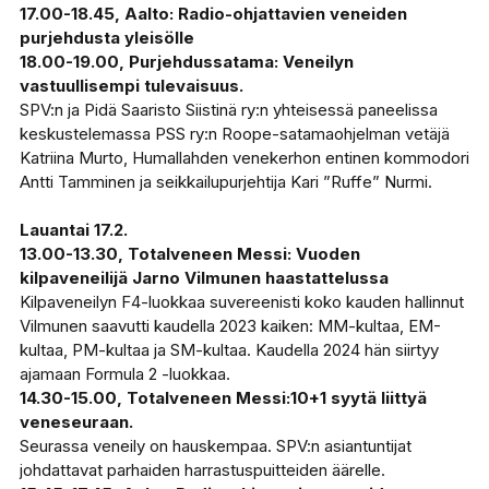
17.00-18.45, Aalto: Radio-ohjattavien veneiden
purjehdusta yleisölle
18.00-19.00, Purjehdussatama: Veneilyn
vastuullisempi tulevaisuus.
SPV:n ja Pidä Saaristo Siistinä ry:n yhteisessä paneelissa
keskustelemassa PSS ry:n Roope-satamaohjelman vetäjä
Katriina Murto, Humallahden venekerhon entinen kommodori
Antti Tamminen ja seikkailupurjehtija Kari ”Ruffe” Nurmi.
Lauantai 17.2.
13.00-13.30, Totalveneen Messi: Vuoden
kilpaveneilijä Jarno Vilmunen haastattelussa
Kilpaveneilyn F4-luokkaa suvereenisti koko kauden hallinnut
Vilmunen saavutti kaudella 2023 kaiken: MM-kultaa, EM-
kultaa, PM-kultaa ja SM-kultaa. Kaudella 2024 hän siirtyy
ajamaan Formula 2 -luokkaa.
14.30-15.00, Totalveneen Messi:10+1 syytä liittyä
veneseuraan.
Seurassa veneily on hauskempaa. SPV:n asiantuntijat
johdattavat parhaiden harrastuspuitteiden äärelle.