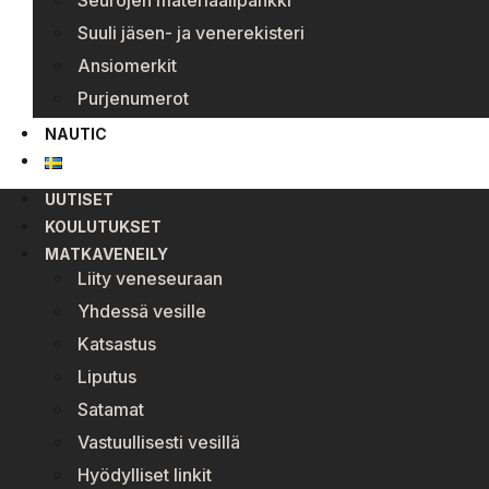
Seurojen materiaalipankki
Suuli jäsen- ja venerekisteri
Ansiomerkit
Purjenumerot
NAUTIC
UUTISET
KOULUTUKSET
MATKAVENEILY
Liity veneseuraan
Yhdessä vesille
Katsastus
Liputus
Satamat
Vastuullisesti vesillä
Hyödylliset linkit