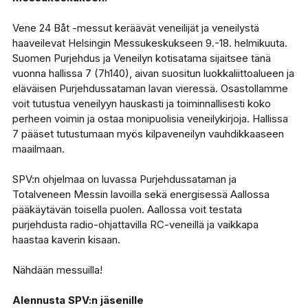
Vene 24 Båt -messut keräävät veneilijät ja veneilystä
haaveilevat Helsingin Messukeskukseen 9.-18. helmikuuta.
Suomen Purjehdus ja Veneilyn kotisatama sijaitsee tänä
vuonna hallissa 7 (7h140), aivan suositun luokkaliittoalueen ja
eläväisen Purjehdussataman lavan vieressä. Osastollamme
voit tutustua veneilyyn hauskasti ja toiminnallisesti koko
perheen voimin ja ostaa monipuolisia veneilykirjoja. Hallissa
7 pääset tutustumaan myös kilpaveneilyn vauhdikkaaseen
maailmaan.
SPV:n ohjelmaa on luvassa Purjehdussataman ja
Totalveneen Messin lavoilla sekä energisessä Aallossa
pääkäytävän toisella puolen. Aallossa voit testata
purjehdusta radio-ohjattavilla RC-veneillä ja vaikkapa
haastaa kaverin kisaan.
Nähdään messuilla!
Alennusta SPV:n jäsenille