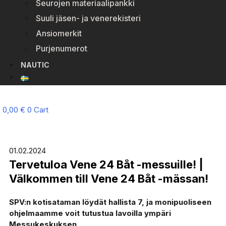
Seurojen materiaalipankki
Suuli jäsen- ja venerekisteri
Ansiomerkit
Purjenumerot
NAUTIC
0,00
€
0
Cart
01.02.2024
Tervetuloa Vene 24 Båt -messuille! |
Välkommen till Vene 24 Båt -mässan!
SPV:n kotisataman löydät hallista 7, ja monipuoliseen
ohjelmaamme voit tutustua lavoilla ympäri
Messukeskuksen.