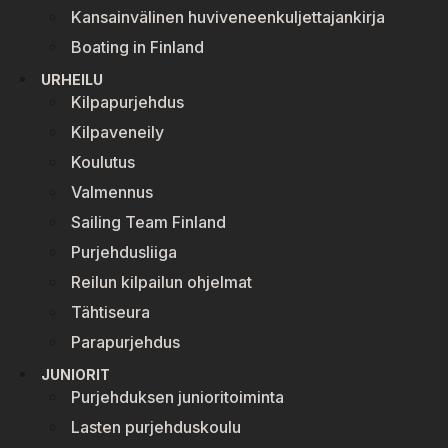
Kansainvälinen huviveneenkuljettajankirja
Boating in Finland
URHEILU
Kilpapurjehdus
Kilpaveneily
Koulutus
Valmennus
Sailing Team Finland
Purjehdusliiga
Reilun kilpailun ohjelmat
Tähtiseura
Parapurjehdus
JUNIORIT
Purjehduksen junioritoiminta
Lasten purjehduskoulu