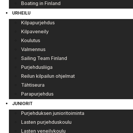
Boating in Finland
URHEILU
Kilpapurjehdus
Kilpaveneily
Koulutus
Valmennus
Sailing Team Finland
Purjehdusliiga
Reilun kilpailun ohjelmat
Tähtiseura
Parapurjehdus
JUNIORIT
Purjehduksen junioritoiminta
Lasten purjehduskoulu
Lasten veneilykoulu