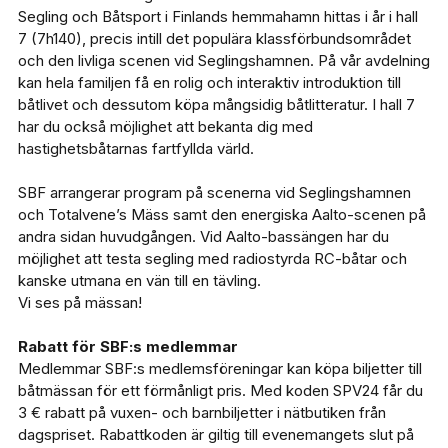
Segling och Båtsport i Finlands hemmahamn hittas i år i hall
7 (7h140), precis intill det populära klassförbundsområdet
och den livliga scenen vid Seglingshamnen. På vår avdelning
kan hela familjen få en rolig och interaktiv introduktion till
båtlivet och dessutom köpa mångsidig båtlitteratur. I hall 7
har du också möjlighet att bekanta dig med
hastighetsbåtarnas fartfyllda värld.
SBF arrangerar program på scenerna vid Seglingshamnen
och Totalvene’s Mäss samt den energiska Aalto-scenen på
andra sidan huvudgången. Vid Aalto-bassängen har du
möjlighet att testa segling med radiostyrda RC-båtar och
kanske utmana en vän till en tävling.
Vi ses på mässan!
Rabatt för SBF:s medlemmar
Medlemmar SBF:s medlemsföreningar kan köpa biljetter till
båtmässan för ett förmånligt pris. Med koden SPV24 får du
3 € rabatt på vuxen- och barnbiljetter i nätbutiken från
dagspriset. Rabattkoden är giltig till evenemangets slut på