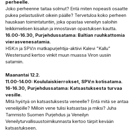
perheelle.
Joko perheenne taitaa solmut? Entä miten nopeasti osaatte
pukea pelastusliivit oikein päälle? Tervetuloa koko perheen
hauskaan toimintatuntiin, joka opastaa veneilyn saloihin
leikkimielisen kisailun ja innostavan opastuksen kautta.
16.00-16.30, Purjehdussatama: Baltian ruuhkattomia
vierasvenesatamia.
HSK:n ja SPV:n matkapurjehtija-aktiivi Kalevi ”Kallu”
Westersund kertoo vinkit muun muassa Viron uusiin
satamiin.
Maanantai 12.2.
11.00-14.00: Koululaiskierrokset, SPV:n kotisatama.
16-16.30, Purjehdussatama:
Katsastuksesta turvaa
vesille
.
Mitä hyötyä on katsastuksesta veneelle? Entä mitä se antaa
veneilijöille? Milloin vene tulisi katsastaa ja miksi? Juha
Tammisto Suomen Purjehdus ja Veneilyn
Veneilyturvallisuustoimikunnasta kertoo tärpit kevään
katsastukseen.