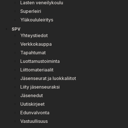
Lasten veneilykoulu
Superleiri
Yläkoululeiritys
SPV
Yhteystiedot
Verkkokauppa
Tapahtumat
Luottamustoiminta
Liittomateriaalit
Jäsenseurat ja luokkaliitot
Liity jäsenseuraksi
Jäsenedut
Uutiskirjeet
Edunvalvonta
Vastuullisuus