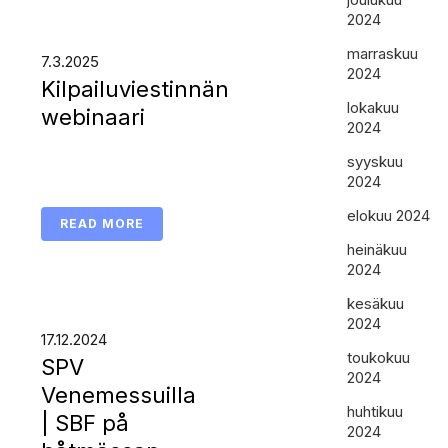
2024
marraskuu
7.3.2025
2024
Kilpailuviestinnän
lokakuu
webinaari
2024
syyskuu
2024
elokuu 2024
READ MORE
heinäkuu
2024
kesäkuu
2024
17.12.2024
toukokuu
SPV
2024
Venemessuilla
huhtikuu
| SBF på
2024