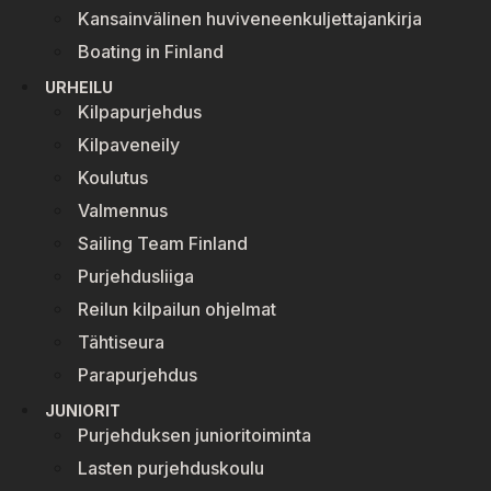
Kansainvälinen huviveneenkuljettajankirja
Boating in Finland
URHEILU
Kilpapurjehdus
Kilpaveneily
Koulutus
Valmennus
Sailing Team Finland
Purjehdusliiga
Reilun kilpailun ohjelmat
Tähtiseura
Parapurjehdus
JUNIORIT
Purjehduksen junioritoiminta
Lasten purjehduskoulu