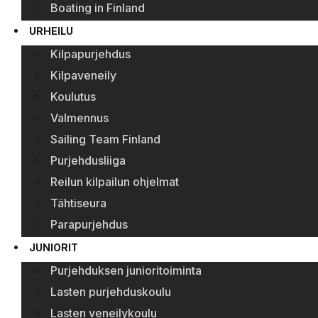
Boating in Finland
URHEILU
Kilpapurjehdus
Kilpaveneily
Koulutus
Valmennus
Sailing Team Finland
Purjehdusliiga
Reilun kilpailun ohjelmat
Tähtiseura
Parapurjehdus
JUNIORIT
Purjehduksen junioritoiminta
Lasten purjehduskoulu
Lasten veneilykoulu