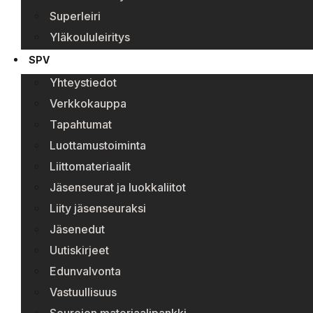
Superleiri
Yläkoululeiritys
SPV
Yhteystiedot
Verkkokauppa
Tapahtumat
Luottamustoiminta
Liittomateriaalit
Jäsenseurat ja luokkaliitot
Liity jäsenseuraksi
Jäsenedut
Uutiskirjeet
Edunvalvonta
Vastuullisuus