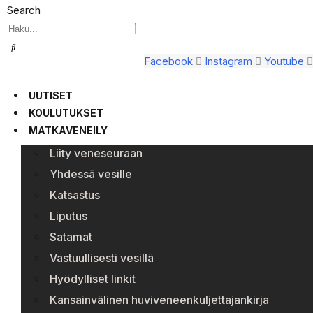
Search
Facebook
Instagram
Youtube
UUTISET
KOULUTUKSET
MATKAVENEILY
Liity veneseuraan
Yhdessä vesille
Katsastus
Liputus
Satamat
Vastuullisesti vesillä
Hyödylliset linkit
Kansainvälinen huviveneenkuljettajankirja