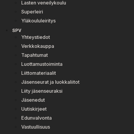
Lasten veneilykoulu
Superleiri
Yläkoululeiritys
SPV
Yhteystiedot
Verkkokauppa
Tapahtumat
Luottamustoiminta
Liittomateriaalit
Jäsenseurat ja luokkaliitot
Liity jäsenseuraksi
Jäsenedut
Uutiskirjeet
Edunvalvonta
Vastuullisuus