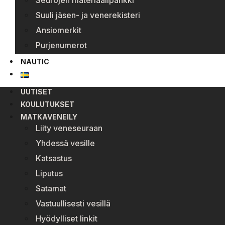
Seurojen materiaalipankki
Suuli jäsen- ja venerekisteri
Ansiomerkit
Purjenumerot
NAUTIC
UUTISET
KOULUTUKSET
MATKAVENEILY
Liity veneseuraan
Yhdessä vesille
Katsastus
Liputus
Satamat
Vastuullisesti vesillä
Hyödylliset linkit