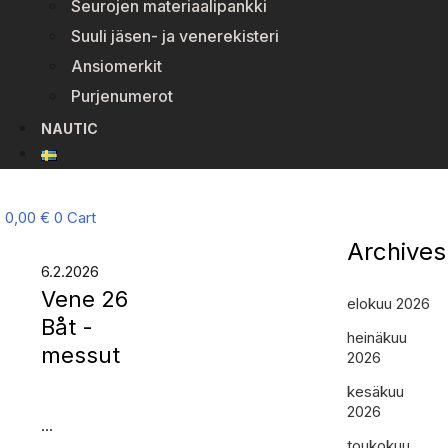
Seurojen materiaalipankki
Suuli jäsen- ja venerekisteri
Ansiomerkit
Purjenumerot
NAUTIC
0,00
€
0
Cart
Archives
6.2.2026
Vene 26
elokuu 2026
Båt -
heinäkuu
messut
2026
kesäkuu
2026
...
toukokuu