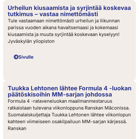
Urheilun kiusaamista ja syrjintää koskevaa
tutkimus – vastaa nimettömästi
Tule vastaamaan nimettömästi urheilun ja liikunnan
parissa vuoden aikana havaitsemaasi ja kokemaasi
kiusaamista ja muuta syrjintää koskevaan kyselyyn!
Jyväskylän yliopiston
Sivulle
Tuukka Lehtonen lähtee Formula 4 -luokan
päätöskisoihin MM-sarjan johdossa
Formula 4 -rataveneluokan maailmanmestaruus
ratkaistaan tulevana viikonloppuna Ranskan Mâconissa.
Suomalaiskuljettaja Tuukka Lehtonen lähtee viikonlopun
kahteen viimeiseen osakilpailuun MM-sarjan kärjessä.
Ranskan