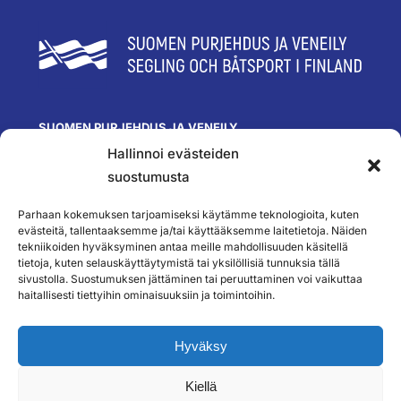
SUOMEN PURJEHDUS JA VENEILY
Hallinnoi evästeiden
Olympiastadion
Paavo Nurmen tie 1
suostumusta
00250 Helsinki
toimisto@spv.fi
Parhaan kokemuksen tarjoamiseksi käytämme teknologioita, kuten
Yhteystiedot
evästeitä, tallentaaksemme ja/tai käyttääksemme laitetietoja. Näiden
tekniikoiden hyväksyminen antaa meille mahdollisuuden käsitellä
SEURAA MEITÄ
tietoja, kuten selauskäyttäytymistä tai yksilöllisiä tunnuksia tällä
sivustolla. Suostumuksen jättäminen tai peruuttaminen voi vaikuttaa
haitallisesti tiettyihin ominaisuuksiin ja toimintoihin.
TILAA UUTISKIRJEEMME
Hyväksy
Kiellä