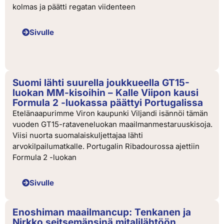
kolmas ja päätti regatan viidenteen
Sivulle
Suomi lähti suurella joukkueella GT15-
luokan MM-kisoihin – Kalle Viipon kausi
Formula 2 -luokassa päättyi Portugalissa
Etelänaapurimme Viron kaupunki Viljandi isännöi tämän
vuoden GT15-rataveneluokan maailmanmestaruuskisoja.
Viisi nuorta suomalaiskuljettajaa lähti
arvokilpailumatkalle. Portugalin Ribadourossa ajettiin
Formula 2 -luokan
Sivulle
Enoshiman maailmancup: Tenkanen ja
Nirkko seitsemänsinä mitalilähtöön