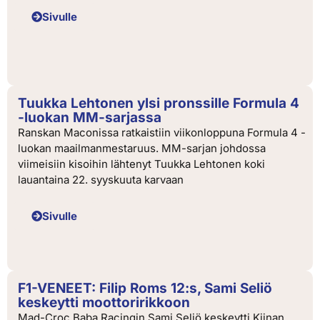
Sivulle
Tuukka Lehtonen ylsi pronssille Formula 4
-luokan MM-sarjassa
Ranskan Maconissa ratkaistiin viikonloppuna Formula 4 -
luokan maailmanmestaruus. MM-sarjan johdossa
viimeisiin kisoihin lähtenyt Tuukka Lehtonen koki
lauantaina 22. syyskuuta karvaan
Sivulle
F1-VENEET: Filip Roms 12:s, Sami Seliö
keskeytti moottoririkkoon
Mad-Croc Baba Racingin Sami Seliö keskeytti Kiinan