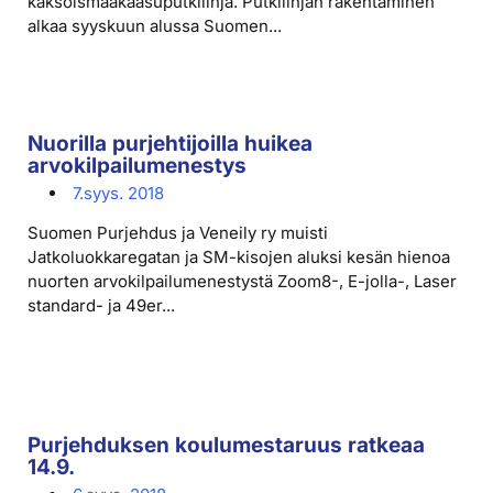
kaksoismaakaasuputkilinja. Putkilinjan rakentaminen
alkaa syyskuun alussa Suomen...
Nuorilla purjehtijoilla huikea
arvokilpailumenestys
7.syys. 2018
Suomen Purjehdus ja Veneily ry muisti
Jatkoluokkaregatan ja SM-kisojen aluksi kesän hienoa
nuorten arvokilpailumenestystä Zoom8-, E-jolla-, Laser
standard- ja 49er...
Purjehduksen koulumestaruus ratkeaa
14.9.