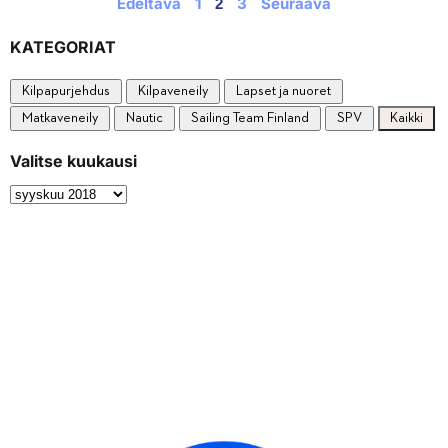
Edeltävä
1
3
Seuraava
2
KATEGORIAT
Kilpapurjehdus
Kilpaveneily
Lapset ja nuoret
Matkaveneily
Nautic
Sailing Team Finland
SPV
Kaikki
Valitse kuukausi