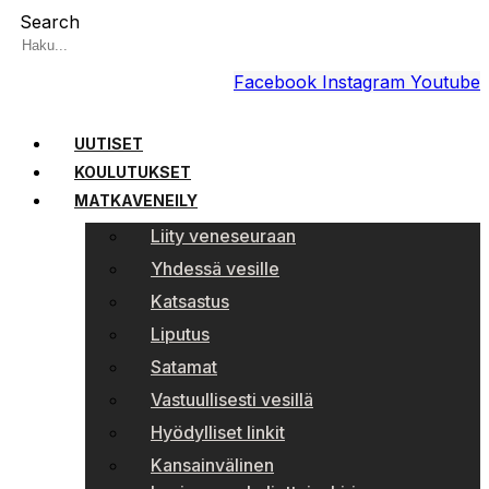
Search
Facebook
Instagram
Youtube
UUTISET
KOULUTUKSET
MATKAVENEILY
Liity veneseuraan
Yhdessä vesille
Katsastus
Liputus
Satamat
Vastuullisesti vesillä
Hyödylliset linkit
Kansainvälinen