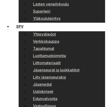
Lasten veneilykoulu
Superleiri
Yläkoululeiritys
SPV
Yhteystiedot
Verkkokauppa
Tapahtumat
Luottamustoiminta
Liittomateriaalit
Jäsenseurat ja luokkaliitot
Liity jäsenseuraksi
Jäsenedut
Uutiskirjeet
Edunvalvonta
Vastuullisuus