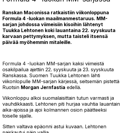
Ranskan Maconissa ratkaistiin viikonloppuna
Formula 4 -luokan maailmanmestaruus. MM-
sarjan johdossa viimeisiin kisoihin lähtenyt
Tuukka Lehtonen koki lauantaina 22. syyskuuta
karvaan pettymyksen, mutta taisteli itsensä
päivää myöhemmin mitaleille.
Formula 4 -luokan MM-sarjan kaksi viimeistä
osakilpailua ajettiin 22. syyskuuta ja 23. syyskuuta
Ranskassa. Suomen Tuukka Lehtonen lähti
viikonlopulle MM-sarjan kärjessä, seitsemän pistettä
Ruotsin
Morgan Jernfastia
edellä.
Viikonloppu alkoi suomalaisittain tutun varmasti ja
vauhdikkaasti. Lehtonen piti hurjaa vauhtia lauantain
aika-ajoissa ja ajoi kolmannen osion päätteeksi
toiselle sijalle.
Sitten valtava epäonni astui kuvaan. Lehtonen
paiskautui päin vallia.