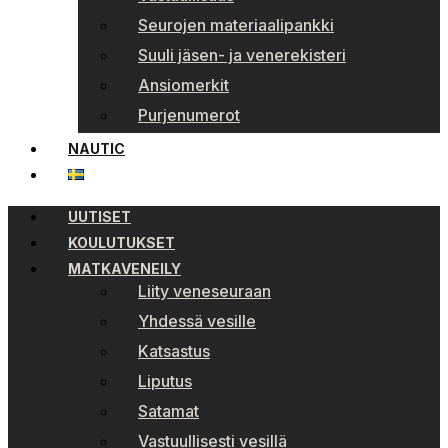
Seurojen materiaalipankki
Suuli jäsen- ja venerekisteri
Ansiomerkit
Purjenumerot
NAUTIC
UUTISET
KOULUTUKSET
MATKAVENEILY
Liity veneseuraan
Yhdessä vesille
Katsastus
Liputus
Satamat
Vastuullisesti vesillä