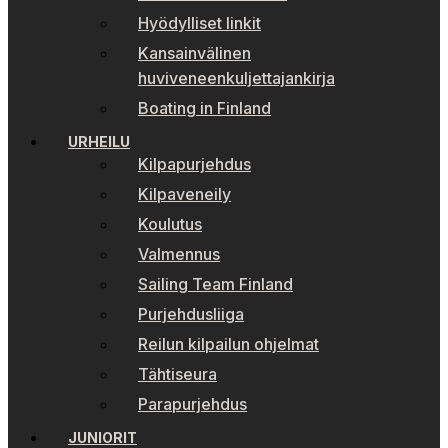
Hyödylliset linkit
Kansainvälinen
huviveneenkuljettajankirja
Boating in Finland
URHEILU
Kilpapurjehdus
Kilpaveneily
Koulutus
Valmennus
Sailing Team Finland
Purjehdusliiga
Reilun kilpailun ohjelmat
Tähtiseura
Parapurjehdus
JUNIORIT