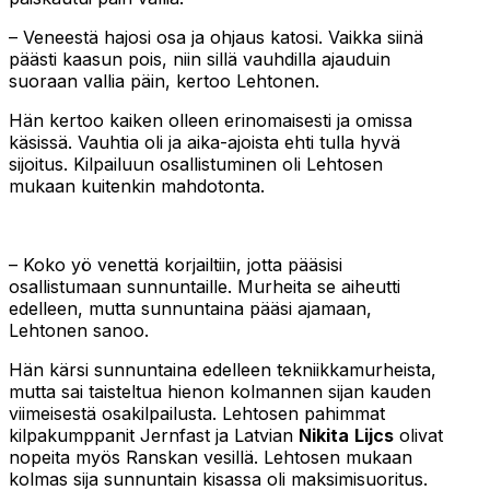
­– Veneestä hajosi osa ja ohjaus katosi. Vaikka siinä
päästi kaasun pois, niin sillä vauhdilla ajauduin
suoraan vallia päin, kertoo Lehtonen.
Hän kertoo kaiken olleen erinomaisesti ja omissa
käsissä. Vauhtia oli ja aika-ajoista ehti tulla hyvä
sijoitus. Kilpailuun osallistuminen oli Lehtosen
mukaan kuitenkin mahdotonta.
– Koko yö venettä korjailtiin, jotta pääsisi
osallistumaan sunnuntaille. Murheita se aiheutti
edelleen, mutta sunnuntaina pääsi ajamaan,
Lehtonen sanoo.
Hän kärsi sunnuntaina edelleen tekniikkamurheista,
mutta sai taisteltua hienon kolmannen sijan kauden
viimeisestä osakilpailusta. Lehtosen pahimmat
kilpakumppanit Jernfast ja Latvian
Nikita
Lijcs
olivat
nopeita myös Ranskan vesillä. Lehtosen mukaan
kolmas sija sunnuntain kisassa oli maksimisuoritus.