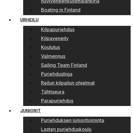
huviveneenkuljettajankirja
Boating in Finland
URHEILU
Kilpapurjehdus
Kilpaveneily
Koulutus
Valmennus
Sailing Team Finland
Purjehdusliiga
Reilun kilpailun ohjelmat
Tähtiseura
Parapurjehdus
JUNIORIT
Purjehduksen junioritoiminta
Lasten purjehduskoulu