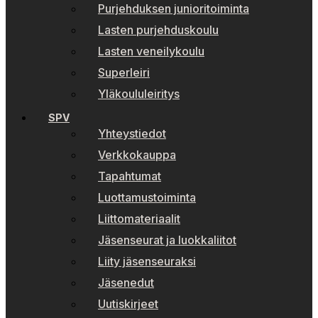
Purjehduksen junioritoiminta
Lasten purjehduskoulu
Lasten veneilykoulu
Superleiri
Yläkoululeiritys
SPV
Yhteystiedot
Verkkokauppa
Tapahtumat
Luottamustoiminta
Liittomateriaalit
Jäsenseurat ja luokkaliitot
Liity jäsenseuraksi
Jäsenedut
Uutiskirjeet