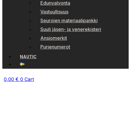
Edunvalvonta
Vastuullisuus
Seurojen materiaalipankki
Suuli jäsen- ja venerekisteri
Ansiomerkit
Purjenumerot
NAUTIC
0,00
€
0
Cart