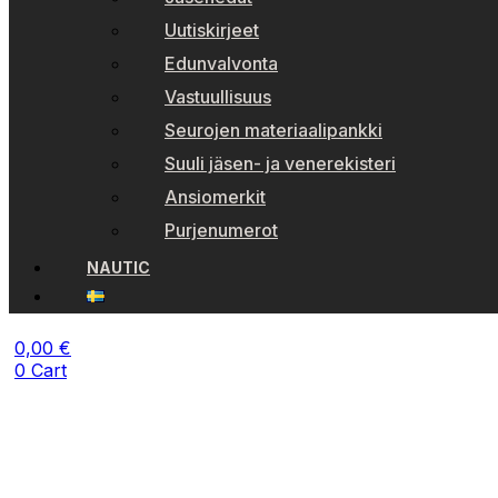
Uutiskirjeet
Edunvalvonta
Vastuullisuus
Seurojen materiaalipankki
Suuli jäsen- ja venerekisteri
Ansiomerkit
Purjenumerot
NAUTIC
0,00
€
0
Cart