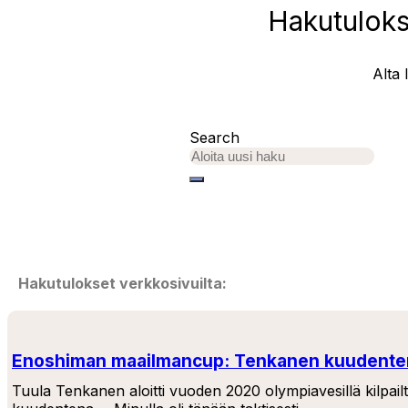
Hakutulokse
Alta 
Search
Hakutulokset verkkosivuilta:
Enoshiman maailmancup: Tenkanen kuudenten
Tuula Tenkanen aloitti vuoden 2020 olympiavesillä kilpai