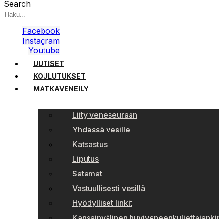
Search
Facebook
Instagram
Youtube
UUTISET
KOULUTUKSET
MATKAVENEILY
Liity veneseuraan
Yhdessä vesille
Katsastus
Liputus
Satamat
Vastuullisesti vesillä
Hyödylliset linkit
Kansainvälinen huviveneenkuljettajankir