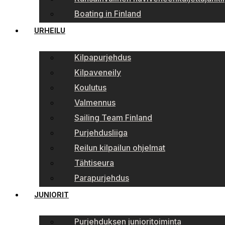
Boating in Finland
URHEILU
Kilpapurjehdus
Kilpaveneily
Koulutus
Valmennus
Sailing Team Finland
Purjehdusliiga
Reilun kilpailun ohjelmat
Tähtiseura
Parapurjehdus
JUNIORIT
Purjehduksen junioritoiminta