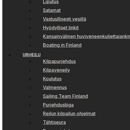
Liputus
Satamat
Vastuullisesti vesillä
Hyödylliset linkit
Kansainvälinen huviveneenkuljettajankir
Boating in Finland
URHEILU
Kilpapurjehdus
Kilpaveneily
Koulutus
Valmennus
Sailing Team Finland
Purjehdusliiga
Reilun kilpailun ohjelmat
Tähtiseura