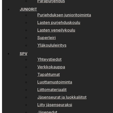
Parapurjehdus
JUNIORIT
Purjehduksen junioritoiminta
Lasten purjehduskoulu
Lasten veneilykoulu
Superleiri
Yläkoululeiritys
SPV
Yhteystiedot
Verkkokauppa
Tapahtumat
Luottamustoiminta
Liittomateriaalit
Jäsenseurat ja luokkaliitot
Liity jäsenseuraksi
Jäsenedut