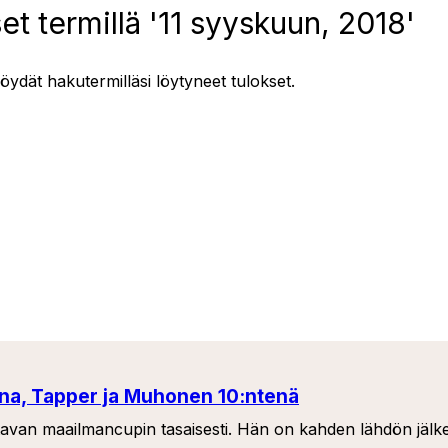
t termillä '11 syyskuun, 2018'
löydät hakutermilläsi löytyneet tulokset.
a, Tapper ja Muhonen 10:ntenä
ltavan maailmancupin tasaisesti. Hän on kahden lähdön jälk