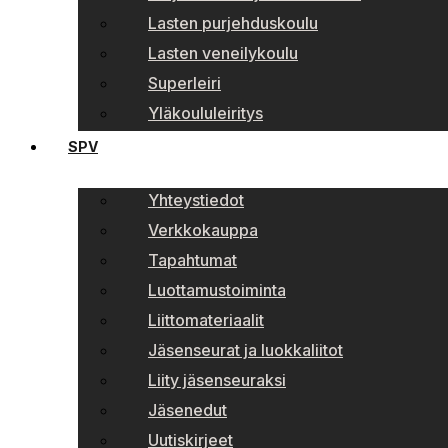
Lasten purjehduskoulu
Lasten veneilykoulu
Superleiri
Yläkoululeiritys
SPV
Yhteystiedot
Verkkokauppa
Tapahtumat
Luottamustoiminta
Liittomateriaalit
Jäsenseurat ja luokkaliitot
Liity jäsenseuraksi
Jäsenedut
Uutiskirjeet