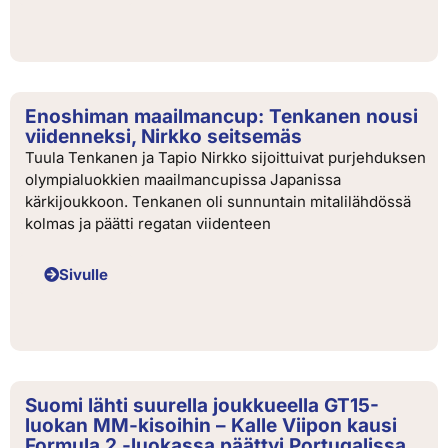
Enoshiman maailmancup: Tenkanen nousi
viidenneksi, Nirkko seitsemäs
Tuula Tenkanen ja Tapio Nirkko sijoittuivat purjehduksen
olympialuokkien maailmancupissa Japanissa
kärkijoukkoon. Tenkanen oli sunnuntain mitalilähdössä
kolmas ja päätti regatan viidenteen
Sivulle
Suomi lähti suurella joukkueella GT15-
luokan MM-kisoihin – Kalle Viipon kausi
Formula 2 -luokassa päättyi Portugalissa