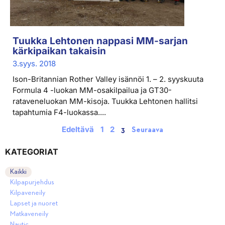
Tuukka Lehtonen nappasi MM-sarjan
kärkipaikan takaisin
3.syys. 2018
Ison-Britannian Rother Valley isännöi 1. – 2. syyskuuta
Formula 4 -luokan MM-osakilpailua ja GT30-
rataveneluokan MM-kisoja. Tuukka Lehtonen hallitsi
tapahtumia F4-luokassa....
Edeltävä
1
2
3
Seuraava
KATEGORIAT
Kaikki
Kilpapurjehdus
Kilpaveneily
Lapset ja nuoret
Matkaveneily
Nautic