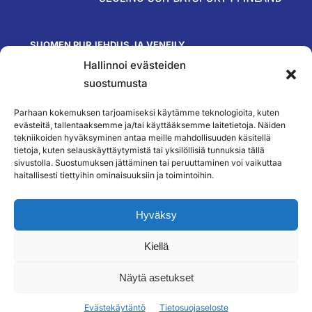
SUOMEN PURJEHDUS JA VENEILY
Hallinnoi evästeiden
Olympiastadion
Paavo Nurmen tie 1
suostumusta
00250 Helsinki
toimisto@spv.fi
Parhaan kokemuksen tarjoamiseksi käytämme teknologioita, kuten
Yhteystiedot
evästeitä, tallentaaksemme ja/tai käyttääksemme laitetietoja. Näiden
tekniikoiden hyväksyminen antaa meille mahdollisuuden käsitellä
SEURAA MEITÄ
tietoja, kuten selauskäyttäytymistä tai yksilöllisiä tunnuksia tällä
sivustolla. Suostumuksen jättäminen tai peruuttaminen voi vaikuttaa
haitallisesti tiettyihin ominaisuuksiin ja toimintoihin.
TILAA UUTISKIRJEEMME
Hyväksy
Kiellä
``
Näytä asetukset
Evästekäytäntö
Tietosuojaseloste