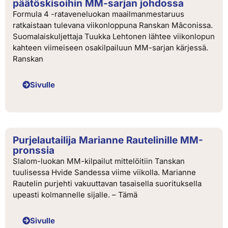
päätöskisoihin MM-sarjan johdossa
Formula 4 -rataveneluokan maailmanmestaruus
ratkaistaan tulevana viikonloppuna Ranskan Mâconissa.
Suomalaiskuljettaja Tuukka Lehtonen lähtee viikonlopun
kahteen viimeiseen osakilpailuun MM-sarjan kärjessä.
Ranskan
Sivulle
Purjelautailija Marianne Rautelinille MM-
pronssia
Slalom-luokan MM-kilpailut mittelöitiin Tanskan
tuulisessa Hvide Sandessa viime viikolla. Marianne
Rautelin purjehti vakuuttavan tasaisella suorituksella
upeasti kolmannelle sijalle. – Tämä
Sivulle