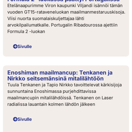
Etelänaapurimme Viron kaupunki Viljandi isännöi tämän
vuoden GT15-rataveneluokan maailmanmestaruuskisoja.
Viisi nuorta suomalaiskuljettajaa lähti
arvokilpailumatkalle. Portugalin Ribadourossa ajettiin
Formula 2 -luokan
Sivulle
Enoshiman maailmancup: Tenkanen ja
Nirkko seitsemänsinä mitalilähtöön
Tuula Tenkanen ja Tapio Nirkko tavoittelevat kärkisijoja
sunnuntaina Enoshimassa purjehdittavissa
maailmancupin mitalilähdöissä. Tenkanen on Laser
radialissa lauantain kolmen lähdön jälkeen
Sivulle