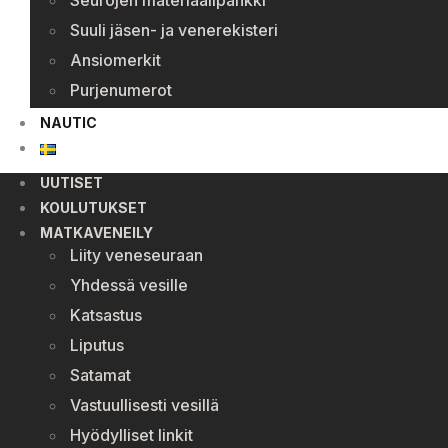
Seurojen materiaalipankki
Suuli jäsen- ja venerekisteri
Ansiomerkit
Purjenumerot
NAUTIC
UUTISET
KOULUTUKSET
MATKAVENEILY
Liity veneseuraan
Yhdessä vesille
Katsastus
Liputus
Satamat
Vastuullisesti vesillä
Hyödylliset linkit