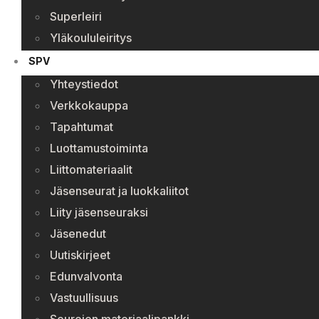
Superleiri
Yläkoululeiritys
SPV
Yhteystiedot
Verkkokauppa
Tapahtumat
Luottamustoiminta
Liittomateriaalit
Jäsenseurat ja luokkaliitot
Liity jäsenseuraksi
Jäsenedut
Uutiskirjeet
Edunvalvonta
Vastuullisuus