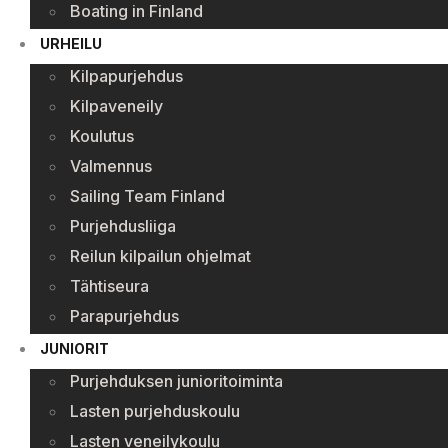
Boating in Finland
URHEILU
Kilpapurjehdus
Kilpaveneily
Koulutus
Valmennus
Sailing Team Finland
Purjehdusliiga
Reilun kilpailun ohjelmat
Tähtiseura
Parapurjehdus
JUNIORIT
Purjehduksen junioritoiminta
Lasten purjehduskoulu
Lasten veneilykoulu