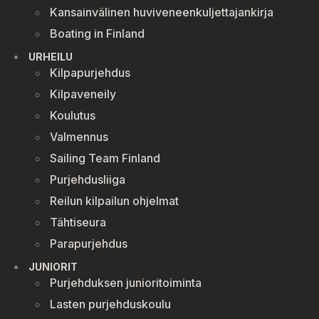
Kansainvälinen huviveneenkuljettajankirja
Boating in Finland
URHEILU
Kilpapurjehdus
Kilpaveneily
Koulutus
Valmennus
Sailing Team Finland
Purjehdusliiga
Reilun kilpailun ohjelmat
Tähtiseura
Parapurjehdus
JUNIORIT
Purjehduksen junioritoiminta
Lasten purjehduskoulu