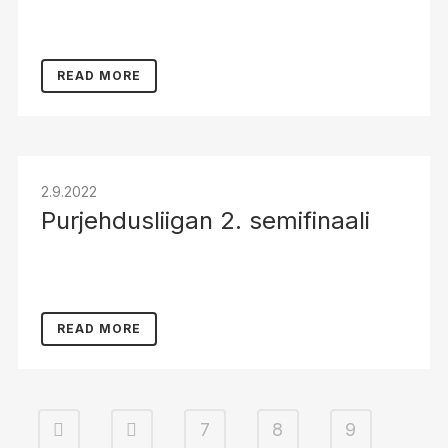
READ MORE
2.9.2022
Purjehdusliigan 2. semifinaali
READ MORE
7
8
9