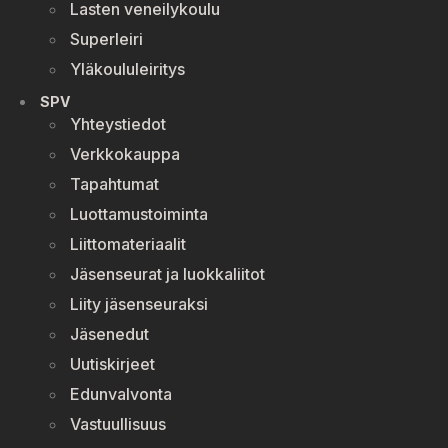
Lasten veneilykoulu
Superleiri
Yläkoululeiritys
SPV
Yhteystiedot
Verkkokauppa
Tapahtumat
Luottamustoiminta
Liittomateriaalit
Jäsenseurat ja luokkaliitot
Liity jäsenseuraksi
Jäsenedut
Uutiskirjeet
Edunvalvonta
Vastuullisuus