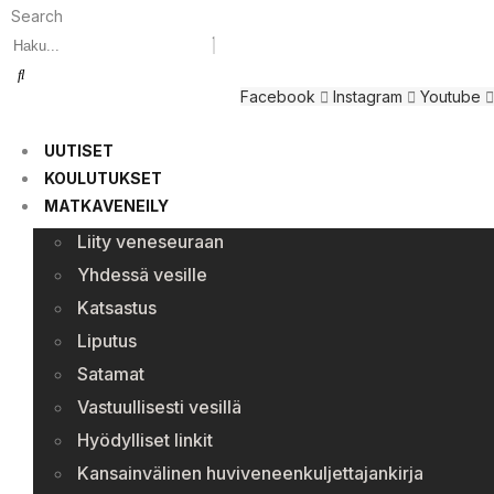
Search
Facebook
Instagram
Youtube
UUTISET
KOULUTUKSET
MATKAVENEILY
Liity veneseuraan
Yhdessä vesille
Katsastus
Liputus
Satamat
Vastuullisesti vesillä
Hyödylliset linkit
Kansainvälinen huviveneenkuljettajankirja