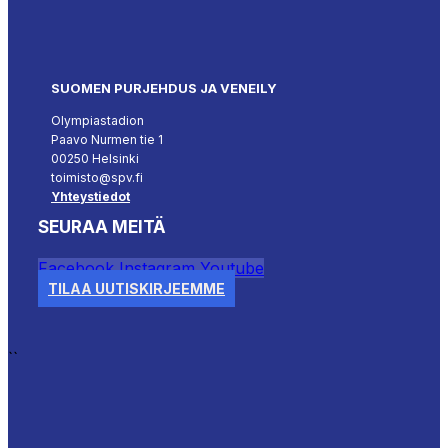
SUOMEN PURJEHDUS JA VENEILY
Olympiastadion
Paavo Nurmen tie 1
00250 Helsinki
toimisto@spv.fi
Yhteystiedot
SEURAA MEITÄ
Facebook
Instagram
Youtube
TILAA UUTISKIRJEEMME
``