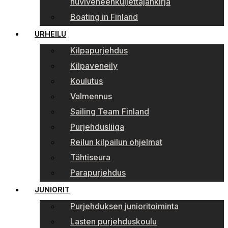
huviveneenkuljettajankirja
Boating in Finland
URHEILU
Kilpapurjehdus
Kilpaveneily
Koulutus
Valmennus
Sailing Team Finland
Purjehdusliiga
Reilun kilpailun ohjelmat
Tähtiseura
Parapurjehdus
JUNIORIT
Purjehduksen junioritoiminta
Lasten purjehduskoulu