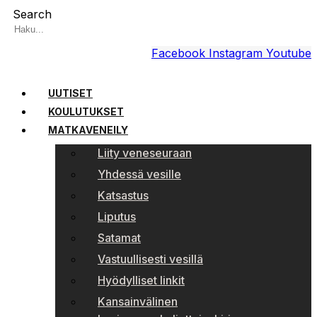
Search
Facebook
Instagram
Youtube
UUTISET
KOULUTUKSET
MATKAVENEILY
Liity veneseuraan
Yhdessä vesille
Katsastus
Liputus
Satamat
Vastuullisesti vesillä
Hyödylliset linkit
Kansainvälinen