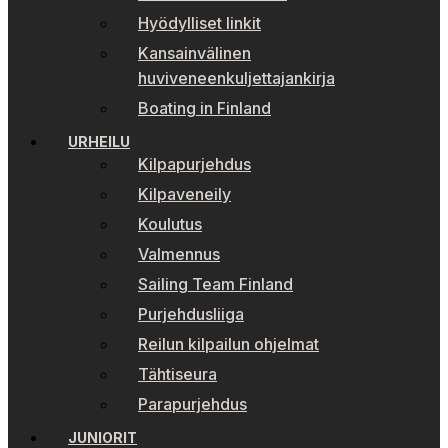
Hyödylliset linkit
Kansainvälinen
huviveneenkuljettajankirja
Boating in Finland
URHEILU
Kilpapurjehdus
Kilpaveneily
Koulutus
Valmennus
Sailing Team Finland
Purjehdusliiga
Reilun kilpailun ohjelmat
Tähtiseura
Parapurjehdus
JUNIORIT