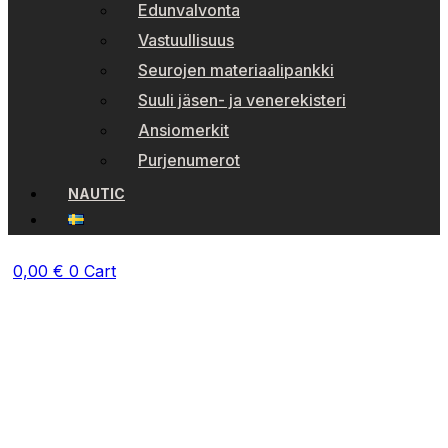
Edunvalvonta
Vastuullisuus
Seurojen materiaalipankki
Suuli jäsen- ja venerekisteri
Ansiomerkit
Purjenumerot
NAUTIC
0,00
€
0
Cart