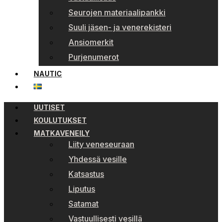
Seurojen materiaalipankki
Suuli jäsen- ja venerekisteri
Ansiomerkit
Purjenumerot
NAUTIC
UUTISET
KOULUTUKSET
MATKAVENEILY
Liity veneseuraan
Yhdessä vesille
Katsastus
Liputus
Satamat
Vastuullisesti vesillä