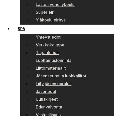
Lasten veneilykoulu
Superleiri
Yläkoululeiritys
SPV
Yhteystiedot
Verkkokauppa
Tapahtumat
Luottamustoiminta
Liittomateriaalit
Jäsenseurat ja luokkaliitot
Liity jäsenseuraksi
Jäsenedut
Uutiskirjeet
Edunvalvonta
Vastuullisuus