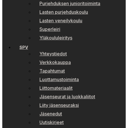
Purjehduksen junioritoiminta
Lasten purjehduskoulu
Lasten veneilykoulu
Superleiri
Yläkoululeiritys
SPV
Yhteystiedot
Verkkokauppa
Tapahtumat
Luottamustoiminta
Liittomateriaalit
Jäsenseurat ja luokkaliitot
Liity jäsenseuraksi
Jäsenedut
Uutiskirjeet