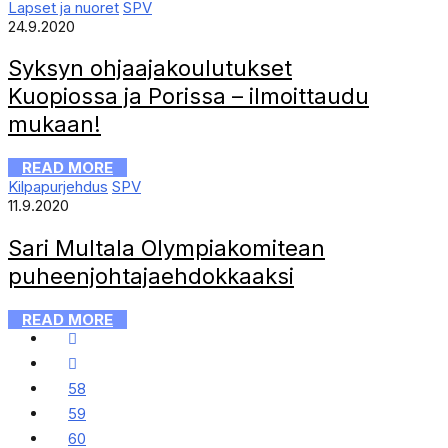
Lapset ja nuoret
SPV
24.9.2020
Syksyn ohjaajakoulutukset
Kuopiossa ja Porissa – ilmoittaudu
mukaan!
READ MORE
Kilpapurjehdus
SPV
11.9.2020
Sari Multala Olympiakomitean
puheenjohtajaehdokkaaksi
READ MORE
58
59
60