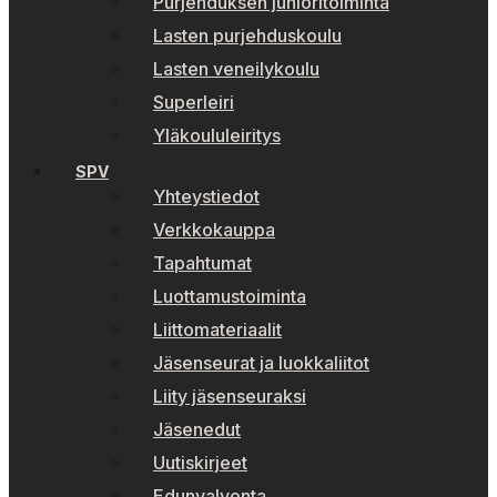
Purjehduksen junioritoiminta
Lasten purjehduskoulu
Lasten veneilykoulu
Superleiri
Yläkoululeiritys
SPV
Yhteystiedot
Verkkokauppa
Tapahtumat
Luottamustoiminta
Liittomateriaalit
Jäsenseurat ja luokkaliitot
Liity jäsenseuraksi
Jäsenedut
Uutiskirjeet
Edunvalvonta