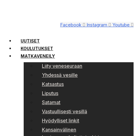
Facebook
Instagram
Youtube
UUTISET
KOULUTUKSET
MATKAVENEILY
Liity veneseuraan
Yhdessä vesille
Katsastus
Liputus
Satamat
Vastuullisesti vesillä
Hyödylliset linkit
Kansainvälinen