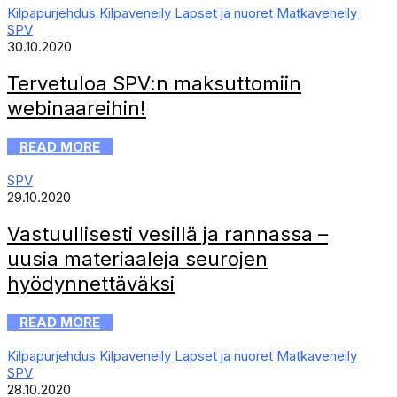
Kilpapurjehdus
Kilpaveneily
Lapset ja nuoret
Matkaveneily
SPV
30.10.2020
Tervetuloa SPV:n maksuttomiin
webinaareihin!
READ MORE
SPV
29.10.2020
Vastuullisesti vesillä ja rannassa –
uusia materiaaleja seurojen
hyödynnettäväksi
READ MORE
Kilpapurjehdus
Kilpaveneily
Lapset ja nuoret
Matkaveneily
SPV
28.10.2020