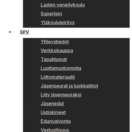
Lasten veneilykoulu
Superleiri
Yläkoululeiritys
SPV
Yhteystiedot
Verkkokauppa
Tapahtumat
Luottamustoiminta
Liittomateriaalit
Jäsenseurat ja luokkaliitot
Liity jäsenseuraksi
Jäsenedut
Uutiskirjeet
Edunvalvonta
Vastuullisuus