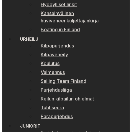
Hyödylliset linkit
Kansainvälinen
huviveneenkuljettajankirja
Boating in Finland
URHEILU
Kilpapurjehdus
Kilpaveneily
Koulutus
Valmennus
Sailing Team Finland
Purjehdusliiga
Reilun kilpailun ohjelmat
Tähtiseura
Parapurjehdus
JUNIORIT