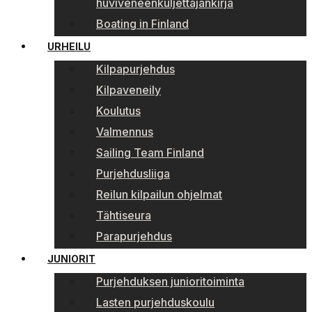
huviveneenkuljettajankirja
Boating in Finland
URHEILU
Kilpapurjehdus
Kilpaveneily
Koulutus
Valmennus
Sailing Team Finland
Purjehdusliiga
Reilun kilpailun ohjelmat
Tähtiseura
Parapurjehdus
JUNIORIT
Purjehduksen junioritoiminta
Lasten purjehduskoulu