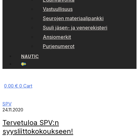
Vastuullisuus
Seurojen materiaalipankki
Suuli jäsen- ja venerekisteri
Ansiomerkit
Purjenumerot
NAUTIC
0,00
€
0
Cart
SPV
24.11.2020
Tervetuloa SPV:n
syysliittokokoukseen!