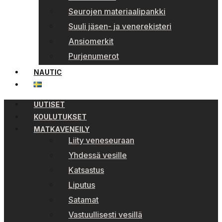
Seurojen materiaalipankki
Suuli jäsen- ja venerekisteri
Ansiomerkit
Purjenumerot
NAUTIC
UUTISET
KOULUTUKSET
MATKAVENEILY
Liity veneseuraan
Yhdessä vesille
Katsastus
Liputus
Satamat
Vastuullisesti vesillä