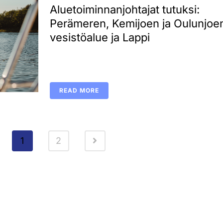
Aluetoiminnanjohtajat tutuksi:
Perämeren, Kemijoen ja Oulunjoe
vesistöalue ja Lappi
READ MORE
1
2