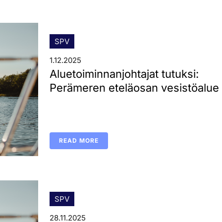
SPV
1.12.2025
Aluetoiminnanjohtajat tutuksi:
Perämeren eteläosan vesistöalu
READ MORE
SPV
28.11.2025