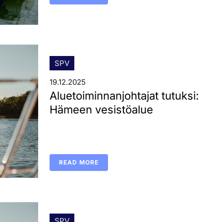
SPV
19.12.2025
Aluetoiminnanjohtajat tutuksi:
Hämeen vesistöalue
READ MORE
SPV