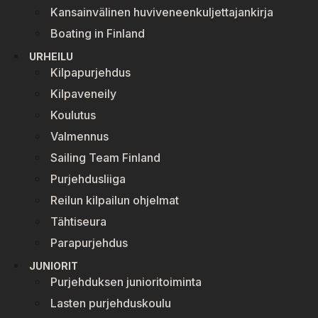
Kansainvälinen huviveneenkuljettajankirja
Boating in Finland
URHEILU
Kilpapurjehdus
Kilpaveneily
Koulutus
Valmennus
Sailing Team Finland
Purjehdusliiga
Reilun kilpailun ohjelmat
Tähtiseura
Parapurjehdus
JUNIORIT
Purjehduksen junioritoiminta
Lasten purjehduskoulu