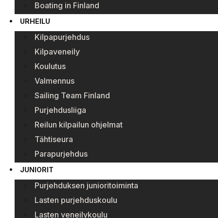
Boating in Finland
URHEILU
Kilpapurjehdus
Kilpaveneily
Koulutus
Valmennus
Sailing Team Finland
Purjehdusliiga
Reilun kilpailun ohjelmat
Tähtiseura
Parapurjehdus
JUNIORIT
Purjehduksen junioritoiminta
Lasten purjehduskoulu
Lasten veneilykoulu