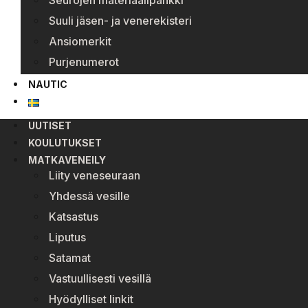
Seurojen materiaalipankki
Suuli jäsen- ja venerekisteri
Ansiomerkit
Purjenumerot
NAUTIC
UUTISET
KOULUTUKSET
MATKAVENEILY
Liity veneseuraan
Yhdessä vesille
Katsastus
Liputus
Satamat
Vastuullisesti vesillä
Hyödylliset linkit