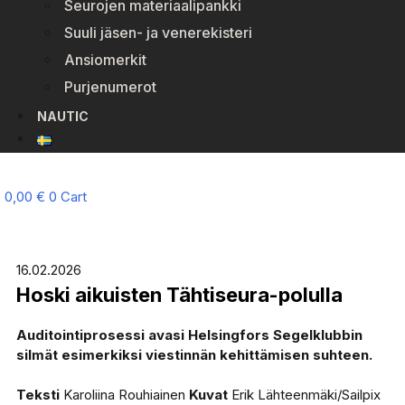
Seurojen materiaalipankki
Suuli jäsen- ja venerekisteri
Ansiomerkit
Purjenumerot
NAUTIC
0,00
€
0
Cart
16.02.2026
Hoski aikuisten Tähtiseura-polulla
Auditointiprosessi avasi Helsingfors Segelklubbin
silmät esimerkiksi viestinnän kehittämisen suhteen.
Teksti
Karoliina Rouhiainen
Kuvat
Erik Lähteenmäki/Sailpix