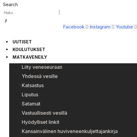
Search
Facebook
Instagram
Youtube
UUTISET
KOULUTUKSET
MATKAVENEILY
Liity veneseuraan
Yhdessä vesille
Katsastus
Liputus
Satamat
Vastuullisesti vesillä
Hyödylliset linkit
Kansainvälinen huviveneenkuljettajankirja