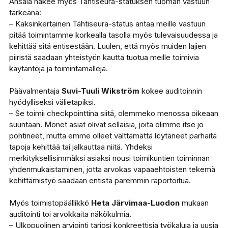
Ansala näkee myös Tähtiseura-statuksen tuoman vastuun
tärkeänä:
–
Kaksinkertainen Tähtiseura-status antaa meille vastuun
pitää toimintamme korkealla tasolla myös tulevaisuudessa ja
kehittää sitä entisestään. Luulen, että myös muiden lajien
piiristä saadaan yhteistyön kautta tuotua meille toimivia
käytäntöjä ja toimintamalleja.
Päävalmentaja
Suvi-Tuuli Wikström
kokee auditoinnin
hyödylliseksi välietapiksi.
– Se toimii checkpointtina siitä, olemmeko menossa oikeaan
suuntaan. Monet asiat olivat sellaisia, joita olimme itse jo
pohtineet, mutta emme olleet välttämättä löytäneet parhaita
tapoja kehittää tai jalkauttaa niitä. Yhdeksi
merkityksellisimmäksi asiaksi nousi toimikuntien toiminnan
yhdenmukaistaminen, jotta arvokas vapaaehtoisten tekemä
kehittämistyö saadaan entistä paremmin raportoitua.
Myös toimistopäällikkö
Heta Järvimaa-Luodon
mukaan
auditointi toi arvokkaita näkökulmia.
– Ulkopuolinen arviointi tarjosi konkreettisia työkaluja ja uusia