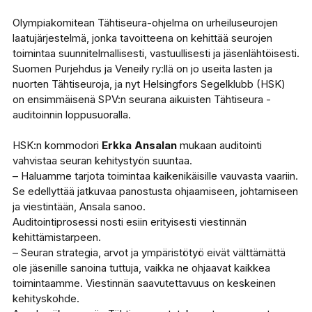
Olympiakomitean Tähtiseura-ohjelma on urheiluseurojen
laatujärjestelmä, jonka tavoitteena on kehittää seurojen
toimintaa suunnitelmallisesti, vastuullisesti ja jäsenlähtöisesti.
Suomen Purjehdus ja Veneily ry:llä on jo useita lasten ja
nuorten Tähtiseuroja, ja nyt Helsingfors Segelklubb (HSK)
on ensimmäisenä SPV:n seurana aikuisten Tähtiseura -
auditoinnin loppusuoralla.
HSK:n kommodori
Erkka Ansalan
mukaan auditointi
vahvistaa seuran kehitystyön suuntaa.
– Haluamme tarjota toimintaa kaikenikäisille vauvasta vaariin.
Se edellyttää jatkuvaa panostusta ohjaamiseen, johtamiseen
ja viestintään, Ansala sanoo.
Auditointiprosessi nosti esiin erityisesti viestinnän
kehittämistarpeen.
– Seuran strategia, arvot ja ympäristötyö eivät välttämättä
ole jäsenille sanoina tuttuja, vaikka ne ohjaavat kaikkea
toimintaamme. Viestinnän saavutettavuus on keskeinen
kehityskohde.