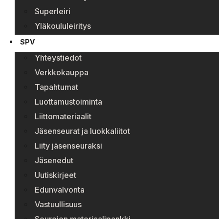
Superleiri
Yläkoululeiritys
SPV
Yhteystiedot
Verkkokauppa
Tapahtumat
Luottamustoiminta
Liittomateriaalit
Jäsenseurat ja luokkaliitot
Liity jäsenseuraksi
Jäsenedut
Uutiskirjeet
Edunvalvonta
Vastuullisuus