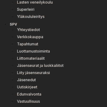
Lasten veneilykoulu
Superleiri
Yläkoululeiritys
SPV
Yhteystiedot
Verkkokauppa
Tapahtumat
Luottamustoiminta
Liittomateriaalit
Jäsenseurat ja luokkaliitot
Liity jäsenseuraksi
Jäsenedut
Uutiskirjeet
Edunvalvonta
Vastuullisuus