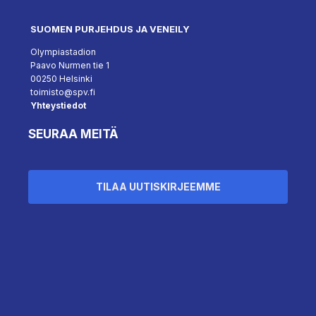
SUOMEN PURJEHDUS JA VENEILY
Olympiastadion
Paavo Nurmen tie 1
00250 Helsinki
toimisto@spv.fi
Yhteystiedot
SEURAA MEITÄ
TILAA UUTISKIRJEEMME
Hallinnoi suostumusta
``