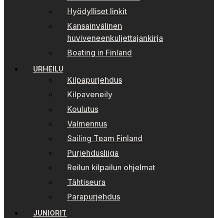
Hyödylliset linkit
Kansainvälinen
huviveneenkuljettajankirja
Boating in Finland
URHEILU
Kilpapurjehdus
Kilpaveneily
Koulutus
Valmennus
Sailing Team Finland
Purjehdusliiga
Reilun kilpailun ohjelmat
Tähtiseura
Parapurjehdus
JUNIORIT