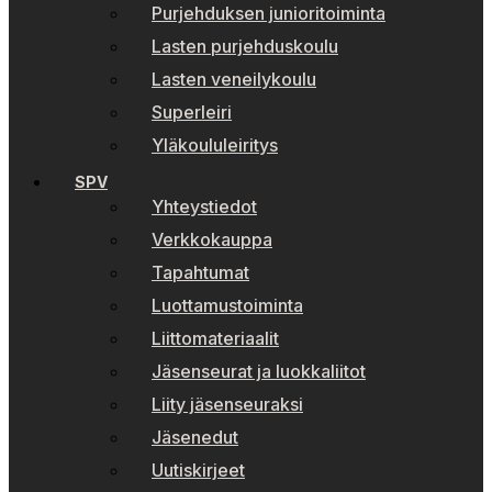
Purjehduksen junioritoiminta
Lasten purjehduskoulu
Lasten veneilykoulu
Superleiri
Yläkoululeiritys
SPV
Yhteystiedot
Verkkokauppa
Tapahtumat
Luottamustoiminta
Liittomateriaalit
Jäsenseurat ja luokkaliitot
Liity jäsenseuraksi
Jäsenedut
Uutiskirjeet