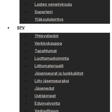
Lasten veneilykoulu
Superleiri
Yläkoululeiritys
SPV
Yhteystiedot
Verkkokauppa
Tapahtumat
Luottamustoiminta
Liittomateriaalit
Jäsenseurat ja luokkaliitot
Liity jäsenseuraksi
Jäsenedut
Uutiskirjeet
Edunvalvonta
Vastuullisuus