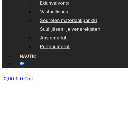
Edunvalvonta
Vastuullisuus
Seurojen materiaalipankki
Suuli jäsen- ja venerekisteri
Ansiomerkit
Purjenumerot
NAUTIC
0,00
€
0
Cart