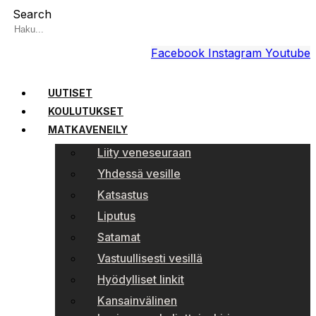
Search
Facebook
Instagram
Youtube
UUTISET
KOULUTUKSET
MATKAVENEILY
Liity veneseuraan
Yhdessä vesille
Katsastus
Liputus
Satamat
Vastuullisesti vesillä
Hyödylliset linkit
Kansainvälinen