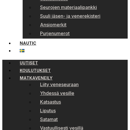
Seurojen materiaalipankki
Suuli jäsen- ja venerekisteri
Ansiomerkit
Purjenumerot
NAUTIC
UUTISET
KOULUTUKSET
MATKAVENEILY
Liity veneseuraan
Yhdessä vesille
Katsastus
Liputus
Satamat
Vastuullisesti vesillä