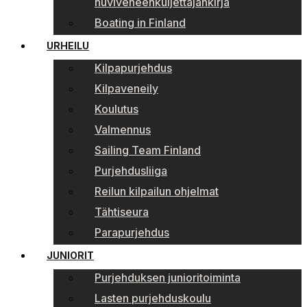
huviveneenkuljettajankirja
Boating in Finland
URHEILU
Kilpapurjehdus
Kilpaveneily
Koulutus
Valmennus
Sailing Team Finland
Purjehdusliiga
Reilun kilpailun ohjelmat
Tähtiseura
Parapurjehdus
JUNIORIT
Purjehduksen junioritoiminta
Lasten purjehduskoulu