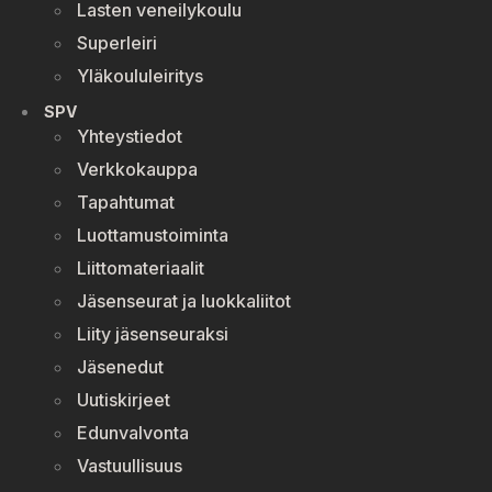
Lasten veneilykoulu
Superleiri
Yläkoululeiritys
SPV
Yhteystiedot
Verkkokauppa
Tapahtumat
Luottamustoiminta
Liittomateriaalit
Jäsenseurat ja luokkaliitot
Liity jäsenseuraksi
Jäsenedut
Uutiskirjeet
Edunvalvonta
Vastuullisuus