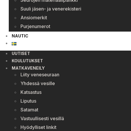
Seurojen materiaalipankki
Suuli jäsen- ja venerekisteri
Ansiomerkit
Purjenumerot
NAUTIC
UUTISET
KOULUTUKSET
MATKAVENEILY
Liity veneseuraan
Yhdessä vesille
Katsastus
Liputus
Satamat
Vastuullisesti vesillä
Hyödylliset linkit