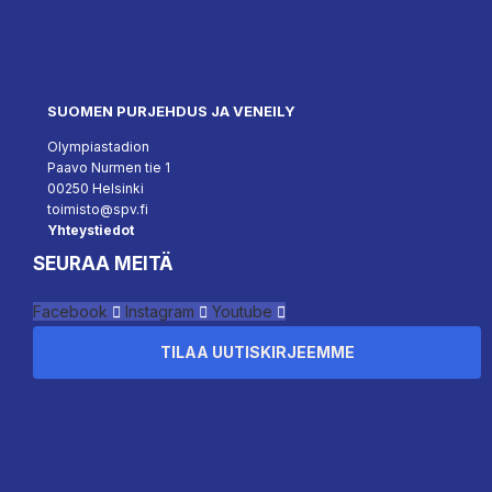
SUOMEN PURJEHDUS JA VENEILY
Olympiastadion
Paavo Nurmen tie 1
00250 Helsinki
toimisto@spv.fi
Yhteystiedot
SEURAA MEITÄ
Facebook
Instagram
Youtube
TILAA UUTISKIRJEEMME
``