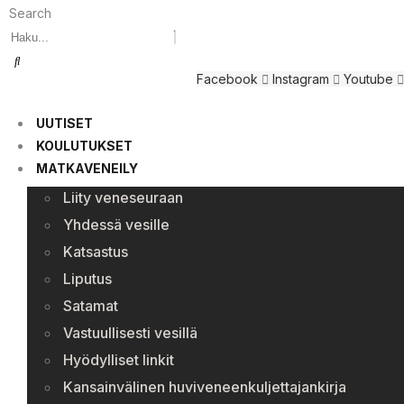
Search
Facebook
Instagram
Youtube
UUTISET
KOULUTUKSET
MATKAVENEILY
Liity veneseuraan
Yhdessä vesille
Katsastus
Liputus
Satamat
Vastuullisesti vesillä
Hyödylliset linkit
Kansainvälinen huviveneenkuljettajankirja