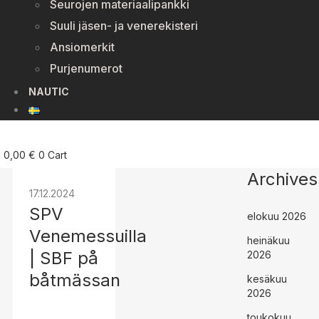
Seurojen materiaalipankki
Suuli jäsen- ja venerekisteri
Ansiomerkit
Purjenumerot
NAUTIC
0,00
€
0
Cart
Archives
17.12.2024
SPV
elokuu 2026
Venemessuilla
heinäkuu
| SBF på
2026
båtmässan
kesäkuu
2026
toukokuu