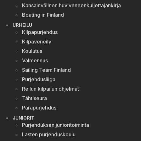
Kansainvälinen huviveneenkuljettajankirja
Boating in Finland
URHEILU
Kilpapurjehdus
Kilpaveneily
Koulutus
Valmennus
Sailing Team Finland
Purjehdusliiga
Reilun kilpailun ohjelmat
Tähtiseura
Parapurjehdus
JUNIORIT
Purjehduksen junioritoiminta
Lasten purjehduskoulu