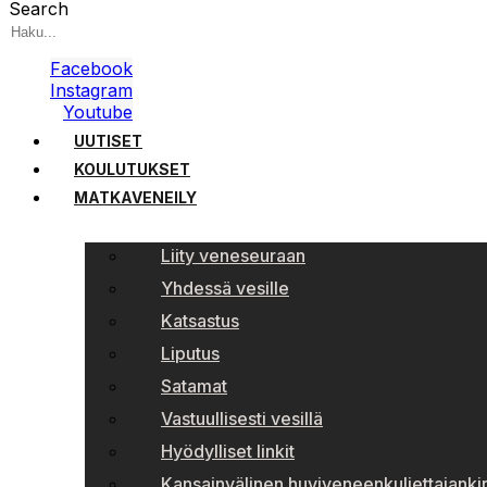
Search
Facebook
Instagram
Youtube
UUTISET
KOULUTUKSET
MATKAVENEILY
Liity veneseuraan
Yhdessä vesille
Katsastus
Liputus
Satamat
Vastuullisesti vesillä
Hyödylliset linkit
Kansainvälinen huviveneenkuljettajankir