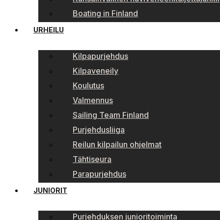
Boating in Finland
URHEILU
Kilpapurjehdus
Kilpaveneily
Koulutus
Valmennus
Sailing Team Finland
Purjehdusliiga
Reilun kilpailun ohjelmat
Tähtiseura
Parapurjehdus
JUNIORIT
Purjehduksen junioritoiminta