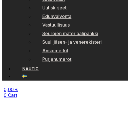
Uutiskirjeet
Edunvalvonta
Vastuullisuus
Seurojen materiaalipankki
Suuli jäsen- ja venerekisteri
Ansiomerkit
Purjenumerot
NAUTIC
0,00
€
0
Cart