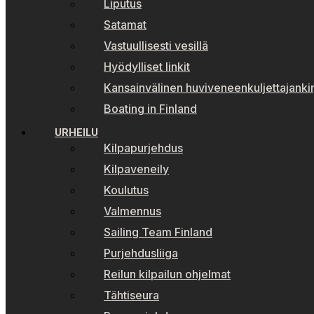
Liputus
Satamat
Vastuullisesti vesillä
Hyödylliset linkit
Kansainvälinen huviveneenkuljettajankir
Boating in Finland
URHEILU
Kilpapurjehdus
Kilpaveneily
Koulutus
Valmennus
Sailing Team Finland
Purjehdusliiga
Reilun kilpailun ohjelmat
Tähtiseura