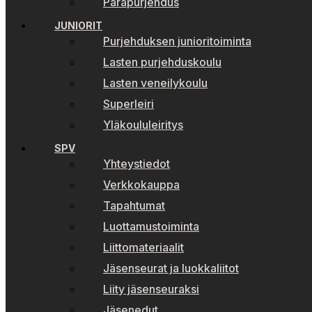
Parapurjehdus
JUNIORIT
Purjehduksen junioritoiminta
Lasten purjehduskoulu
Lasten veneilykoulu
Superleiri
Yläkoululeiritys
SPV
Yhteystiedot
Verkkokauppa
Tapahtumat
Luottamustoiminta
Liittomateriaalit
Jäsenseurat ja luokkaliitot
Liity jäsenseuraksi
Jäsenedut