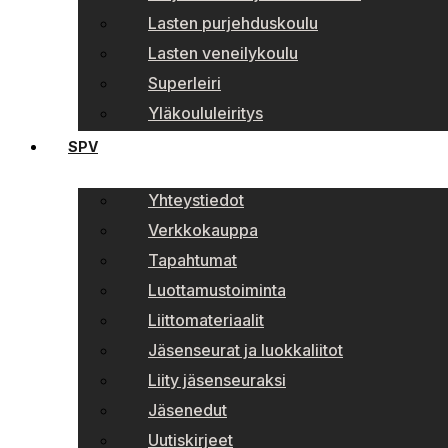
Lasten purjehduskoulu
Lasten veneilykoulu
Superleiri
Yläkoululeiritys
SPV
Yhteystiedot
Verkkokauppa
Tapahtumat
Luottamustoiminta
Liittomateriaalit
Jäsenseurat ja luokkaliitot
Liity jäsenseuraksi
Jäsenedut
Uutiskirjeet