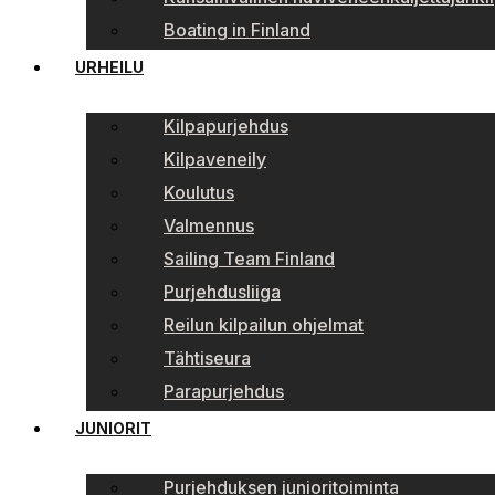
Boating in Finland
URHEILU
Kilpapurjehdus
Kilpaveneily
Koulutus
Valmennus
Sailing Team Finland
Purjehdusliiga
Reilun kilpailun ohjelmat
Tähtiseura
Parapurjehdus
JUNIORIT
Purjehduksen junioritoiminta