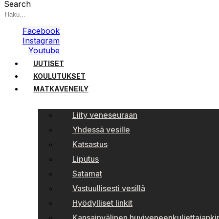
Search
Facebook
Instagram
Youtube
UUTISET
KOULUTUKSET
MATKAVENEILY
Liity veneseuraan
Yhdessä vesille
Katsastus
Liputus
Satamat
Vastuullisesti vesillä
Hyödylliset linkit
Kansainvälinen huviveneenkuljettajankir