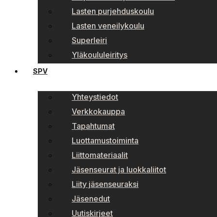
Lasten purjehduskoulu
Lasten veneilykoulu
Superleiri
Yläkoululeiritys
SPV
Yhteystiedot
Verkkokauppa
Tapahtumat
Luottamustoiminta
Liittomateriaalit
Jäsenseurat ja luokkaliitot
Liity jäsenseuraksi
Jäsenedut
Uutiskirjeet