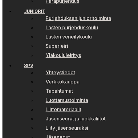
Parapurjehdus
JUNIORIT
Purjehduksen junioritoiminta
Lasten purjehduskoulu
Lasten veneilykoulu
Superleiri
Yläkoululeiritys
SPV
Yhteystiedot
Verkkokauppa
Tapahtumat
Luottamustoiminta
Liittomateriaalit
Jäsenseurat ja luokkaliitot
Liity jäsenseuraksi
Jäsenedut