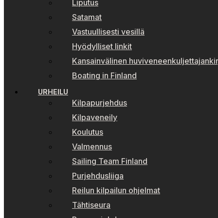
Liputus
Satamat
Vastuullisesti vesillä
Hyödylliset linkit
Kansainvälinen huviveneenkuljettajankir
Boating in Finland
URHEILU
Kilpapurjehdus
Kilpaveneily
Koulutus
Valmennus
Sailing Team Finland
Purjehdusliiga
Reilun kilpailun ohjelmat
Tähtiseura