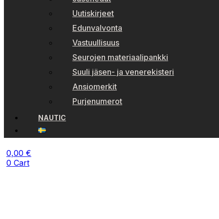
Uutiskirjeet
Edunvalvonta
Vastuullisuus
Seurojen materiaalipankki
Suuli jäsen- ja venerekisteri
Ansiomerkit
Purjenumerot
NAUTIC
0,00
€
0
Cart