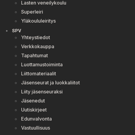
Lasten veneilykoulu
Superleiri
Yläkoululeiritys
SPV
Yhteystiedot
Verkkokauppa
Tapahtumat
Luottamustoiminta
Liittomateriaalit
Jäsenseurat ja luokkaliitot
Liity jäsenseuraksi
Jäsenedut
Uutiskirjeet
Edunvalvonta
Vastuullisuus