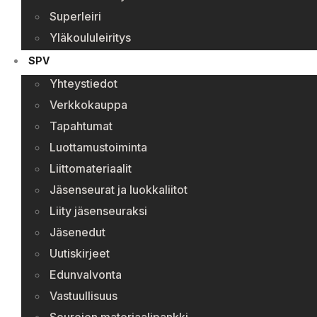
Superleiri
Yläkoululeiritys
SPV
Yhteystiedot
Verkkokauppa
Tapahtumat
Luottamustoiminta
Liittomateriaalit
Jäsenseurat ja luokkaliitot
Liity jäsenseuraksi
Jäsenedut
Uutiskirjeet
Edunvalvonta
Vastuullisuus