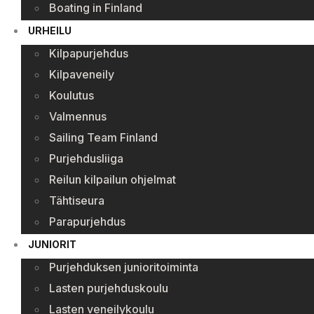
Boating in Finland
URHEILU
Kilpapurjehdus
Kilpaveneily
Koulutus
Valmennus
Sailing Team Finland
Purjehdusliiga
Reilun kilpailun ohjelmat
Tähtiseura
Parapurjehdus
JUNIORIT
Purjehduksen junioritoiminta
Lasten purjehduskoulu
Lasten veneilykoulu