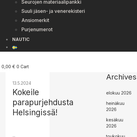
Seurojen materiaalipankki
Suuli jäsen- ja venerekisteri
Ansiomerkit
Purjenumerot
NAUTIC
0,00
€
0
Cart
Archives
13.5.2024
Kokeile
elokuu 2026
parapurjehdusta
heinäkuu
2026
Helsingissä!
kesäkuu
2026
...
toukokuu