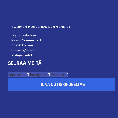
SUOMEN PURJEHDUS JA VENEILY
Olympiastadion
Paavo Nurmen tie 1
00250 Helsinki
toimisto@spv.fi
Yhteystiedot
SEURAA MEITÄ
Facebook
Instagram
Youtube
TILAA UUTISKIRJEEMME
``