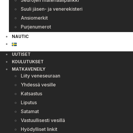
Seurojen materiaalipankki
Suuli jäsen- ja venerekisteri
Ansiomerkit
Purjenumerot
NAUTIC
UUTISET
KOULUTUKSET
MATKAVENEILY
Liity veneseuraan
Yhdessä vesille
Katsastus
Liputus
Satamat
Vastuullisesti vesillä
Hyödylliset linkit