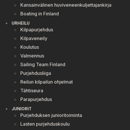
Kansainvälinen huviveneenkuljettajankirja
Boating in Finland
URHEILU
Kilpapurjehdus
Kilpaveneily
Koulutus
Valmennus
Sailing Team Finland
Purjehdusliiga
Reilun kilpailun ohjelmat
Tähtiseura
Parapurjehdus
JUNIORIT
Purjehduksen junioritoiminta
Lasten purjehduskoulu