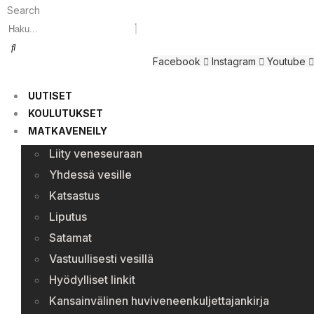
Search
Facebook
Instagram
Youtube
UUTISET
KOULUTUKSET
MATKAVENEILY
Liity veneseuraan
Yhdessä vesille
Katsastus
Liputus
Satamat
Vastuullisesti vesillä
Hyödylliset linkit
Kansainvälinen huviveneenkuljettajankirja