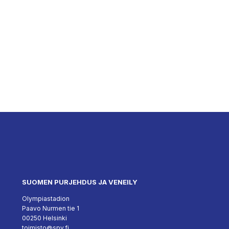
SUOMEN PURJEHDUS JA VENEILY
Olympiastadion
Paavo Nurmen tie 1
00250 Helsinki
toimisto@spv.fi