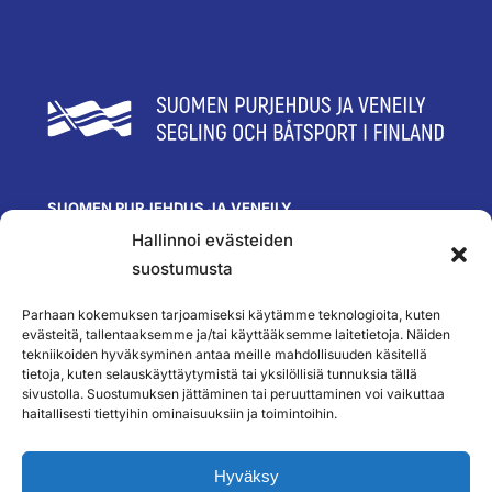
SUOMEN PURJEHDUS JA VENEILY
Hallinnoi evästeiden
Olympiastadion
Paavo Nurmen tie 1
suostumusta
00250 Helsinki
toimisto@spv.fi
Parhaan kokemuksen tarjoamiseksi käytämme teknologioita, kuten
Yhteystiedot
evästeitä, tallentaaksemme ja/tai käyttääksemme laitetietoja. Näiden
tekniikoiden hyväksyminen antaa meille mahdollisuuden käsitellä
SEURAA MEITÄ
tietoja, kuten selauskäyttäytymistä tai yksilöllisiä tunnuksia tällä
sivustolla. Suostumuksen jättäminen tai peruuttaminen voi vaikuttaa
haitallisesti tiettyihin ominaisuuksiin ja toimintoihin.
TILAA UUTISKIRJEEMME
Hyväksy