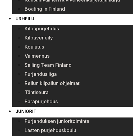
Boating in Finland
URHEILU
Kilpapurjehdus
Kilpaveneily
Koulutus
Valmennus
Sailing Team Finland
Purjehdusliiga
Reilun kilpailun ohjelmat
Tähtiseura
Parapurjehdus
JUNIORIT
Purjehduksen junioritoiminta
Lasten purjehduskoulu