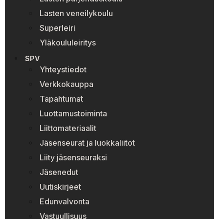
Lasten veneilykoulu
Superleiri
Yläkoululeiritys
SPV
Yhteystiedot
Verkkokauppa
Tapahtumat
Luottamustoiminta
Liittomateriaalit
Jäsenseurat ja luokkaliitot
Liity jäsenseuraksi
Jäsenedut
Uutiskirjeet
Edunvalvonta
Vastuullisuus