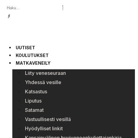
UUTISET
KOULUTUKSET
MATKAVENEILY
Liity veneseuraan
Yhdessä vesille
Katsastus
Liputus
Satamat
Vastuullisesti vesillä
Hyödylliset linkit
Kansainvälinen huviveneenkuljettajankirja