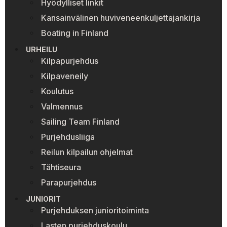
Hyödylliset linkit
Kansainvälinen huviveneenkuljettajankirja
Boating in Finland
URHEILU
Kilpapurjehdus
Kilpaveneily
Koulutus
Valmennus
Sailing Team Finland
Purjehdusliiga
Reilun kilpailun ohjelmat
Tähtiseura
Parapurjehdus
JUNIORIT
Purjehduksen junioritoiminta
Lasten purjehduskoulu