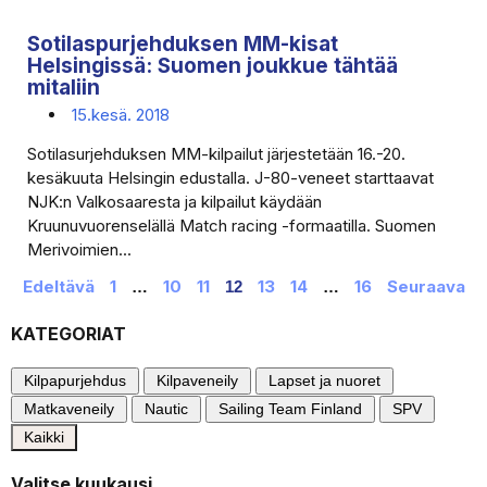
Sotilaspurjehduksen MM-kisat
Helsingissä: Suomen joukkue tähtää
mitaliin
15.kesä. 2018
Sotilasurjehduksen MM-kilpailut järjestetään 16.-20.
kesäkuuta Helsingin edustalla. J-80-veneet starttaavat
NJK:n Valkosaaresta ja kilpailut käydään
Kruunuvuorenselällä Match racing -formaatilla. Suomen
Merivoimien...
Edeltävä
1
10
11
13
14
16
Seuraava
…
12
…
KATEGORIAT
Kilpapurjehdus
Kilpaveneily
Lapset ja nuoret
Matkaveneily
Nautic
Sailing Team Finland
SPV
Kaikki
Valitse kuukausi