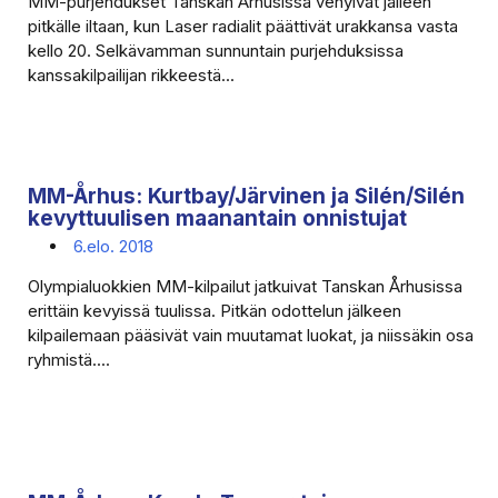
MM-purjehdukset Tanskan Århusissa venyivät jälleen
pitkälle iltaan, kun Laser radialit päättivät urakkansa vasta
kello 20. Selkävamman sunnuntain purjehduksissa
kanssakilpailijan rikkeestä...
MM-Århus: Kurtbay/Järvinen ja Silén/Silén
kevyttuulisen maanantain onnistujat
6.elo. 2018
Olympialuokkien MM-kilpailut jatkuivat Tanskan Århusissa
erittäin kevyissä tuulissa. Pitkän odottelun jälkeen
kilpailemaan pääsivät vain muutamat luokat, ja niissäkin osa
ryhmistä....