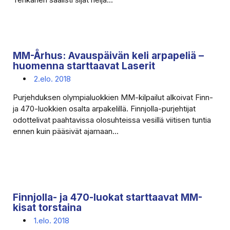
MM-Århus: Avauspäivän keli arpapeliä –
huomenna starttaavat Laserit
2.elo. 2018
Purjehduksen olympialuokkien MM-kilpailut alkoivat Finn-
ja 470-luokkien osalta arpakelillä. Finnjolla-purjehtijat
odottelivat paahtavissa olosuhteissa vesillä viitisen tuntia
ennen kuin pääsivät ajamaan...
Finnjolla- ja 470-luokat starttaavat MM-
kisat torstaina
1.elo. 2018