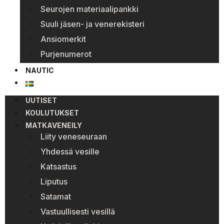
Seurojen materiaalipankki
Suuli jäsen- ja venerekisteri
Ansiomerkit
Purjenumerot
NAUTIC
UUTISET
KOULUTUKSET
MATKAVENEILY
Liity veneseuraan
Yhdessä vesille
Katsastus
Liputus
Satamat
Vastuullisesti vesillä