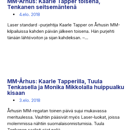
MM-Århus: Kaarle Tapper toisena,
Tenkanen seitsemäntenä
4.elo. 2018
Laser standard -purjehtija Kaarle Tapper on Århusin MM-
kilpailuissa kahden päivän jälkeen toisena. Hän purjehti
tänään lähtövoiton ja sijan kahdeksan. –...
MM-Århus: Kaarle Tapperilla, Tuula
Tenkasella ja Monika Mikkolalla huippualku
kisaan
3.elo. 2018
Århusin MM-regatan toinen päivä sujui mukavassa
merituulessa. Vauhtiin pääsivät myös Laser-luokat, joissa
molemmissa nähtiin suomalaisonnistumisia. Tuula
Tenkanen saalisti sijat neljä...