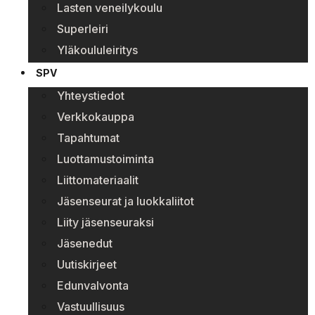
Lasten veneilykoulu
Superleiri
Yläkoululeiritys
SPV
Yhteystiedot
Verkkokauppa
Tapahtumat
Luottamustoiminta
Liittomateriaalit
Jäsenseurat ja luokkaliitot
Liity jäsenseuraksi
Jäsenedut
Uutiskirjeet
Edunvalvonta
Vastuullisuus