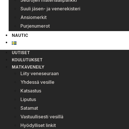
Seurojen materiaalipankki
Suuli jäsen- ja venerekisteri
Ansiomerkit
Purjenumerot
NAUTIC
UUTISET
KOULUTUKSET
MATKAVENEILY
Liity veneseuraan
Yhdessä vesille
Katsastus
Liputus
Satamat
Vastuullisesti vesillä
Hyödylliset linkit