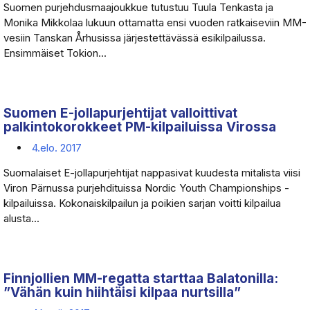
Suomen purjehdusmaajoukkue tutustuu Tuula Tenkasta ja
Monika Mikkolaa lukuun ottamatta ensi vuoden ratkaiseviin MM-
vesiin Tanskan Århusissa järjestettävässä esikilpailussa.
Ensimmäiset Tokion...
Suomen E-jollapurjehtijat valloittivat
palkintokorokkeet PM-kilpailuissa Virossa
4.elo. 2017
Suomalaiset E-jollapurjehtijat nappasivat kuudesta mitalista viisi
Viron Pärnussa purjehdituissa Nordic Youth Championships -
kilpailuissa. Kokonaiskilpailun ja poikien sarjan voitti kilpailua
alusta...
Finnjollien MM-regatta starttaa Balatonilla:
”Vähän kuin hiihtäisi kilpaa nurtsilla”