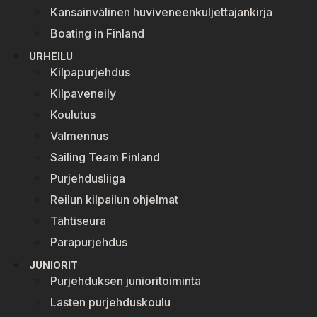
Kansainvälinen huviveneenkuljettajankirja
Boating in Finland
URHEILU
Kilpapurjehdus
Kilpaveneily
Koulutus
Valmennus
Sailing Team Finland
Purjehdusliiga
Reilun kilpailun ohjelmat
Tähtiseura
Parapurjehdus
JUNIORIT
Purjehduksen junioritoiminta
Lasten purjehduskoulu