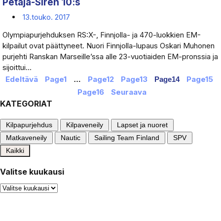
Petäjä-Sirén 10:s
13.touko. 2017
Olympiapurjehduksen RS:X-, Finnjolla- ja 470-luokkien EM-
kilpailut ovat päättyneet. Nuori Finnjolla-lupaus Oskari Muhonen
purjehti Ranskan Marseille’ssa alle 23-vuotiaiden EM-pronssia ja
sijoittui...
Edeltävä
Page
1
Page
12
Page
13
Page
15
…
Page
14
Page
16
Seuraava
KATEGORIAT
Kilpapurjehdus
Kilpaveneily
Lapset ja nuoret
Matkaveneily
Nautic
Sailing Team Finland
SPV
Kaikki
Valitse kuukausi
Valitse
kuukausi