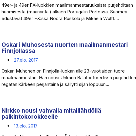
49er- ja 49er FX-luokkien maailmanmestaruuksista purjehditaan
huomisesta (maanantai) alkaen Portugalin Portossa. Suomea
edustavat 49er FX:ssä Noora Ruskola ja Mikaela Wulff....
Oskari Muhosesta nuorten maailmanmestari
Finnjollassa
27.elo. 2017
Oskari Muhonen on Finnjolla-luokan alle 23-vuotiaiden tuore
maailmanmestari. Hän nousi Unkarin Balatonfüredissa purjehditun
regatan kärkeen perjantaina ja säilytti sijan loppuun...
Nirkko nousi vahvalla mitalilähdöllä
palkintokorokkeelle
13.elo. 2017