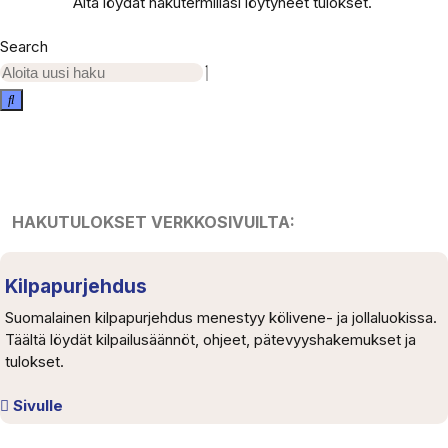
Alta löydät hakutermilläsi löytyneet tulokset.
Search
HAKUTULOKSET VERKKOSIVUILTA:
Kilpapurjehdus
Suomalainen kilpapurjehdus menestyy kölivene- ja jollaluokissa.
Täältä löydät kilpailusäännöt, ohjeet, pätevyyshakemukset ja
tulokset.
Sivulle