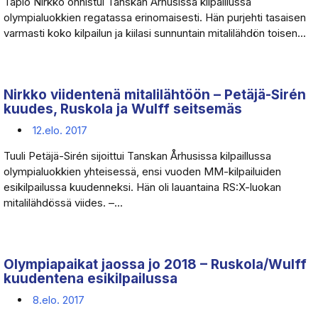
Tapio Nirkko onnistui Tanskan Århusissa kilpaillussa
olympialuokkien regatassa erinomaisesti. Hän purjehti tasaisen
varmasti koko kilpailun ja kiilasi sunnuntain mitalilähdön toisen...
Nirkko viidentenä mitalilähtöön – Petäjä-Sirén
kuudes, Ruskola ja Wulff seitsemäs
12.elo. 2017
Tuuli Petäjä-Sirén sijoittui Tanskan Århusissa kilpaillussa
olympialuokkien yhteisessä, ensi vuoden MM-kilpailuiden
esikilpailussa kuudenneksi. Hän oli lauantaina RS:X-luokan
mitalilähdössä viides. –...
Olympiapaikat jaossa jo 2018 – Ruskola/Wulff
kuudentena esikilpailussa
8.elo. 2017