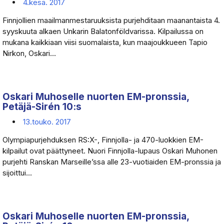
4.kesä. 2017
Finnjollien maailmanmestaruuksista purjehditaan maanantaista 4.
syyskuuta alkaen Unkarin Balatonföldvarissa. Kilpailussa on
mukana kaikkiaan viisi suomalaista, kun maajoukkueen Tapio
Nirkon, Oskari...
Oskari Muhoselle nuorten EM-pronssia,
Petäjä-Sirén 10:s
13.touko. 2017
Olympiapurjehduksen RS:X-, Finnjolla- ja 470-luokkien EM-
kilpailut ovat päättyneet. Nuori Finnjolla-lupaus Oskari Muhonen
purjehti Ranskan Marseille’ssa alle 23-vuotiaiden EM-pronssia ja
sijoittui...
Oskari Muhoselle nuorten EM-pronssia,