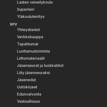
Lasten veneilykoulu
Superleiri
Yläkoululeiritys
SPV
Yhteystiedot
Verkkokauppa
Tapahtumat
Luottamustoiminta
Liittomateriaalit
Jäsenseurat ja luokkaliitot
Liity jäsenseuraksi
Jäsenedut
Uutiskirjeet
Edunvalvonta
Vastuullisuus