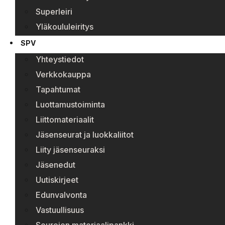
Superleiri
Yläkoululeiritys
SPV
Yhteystiedot
Verkkokauppa
Tapahtumat
Luottamustoiminta
Liittomateriaalit
Jäsenseurat ja luokkaliitot
Liity jäsenseuraksi
Jäsenedut
Uutiskirjeet
Edunvalvonta
Vastuullisuus