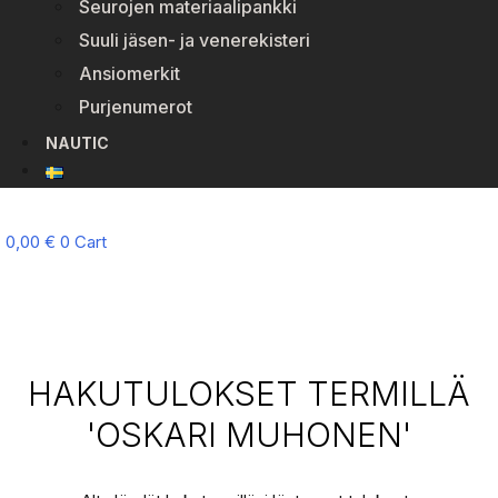
Seurojen materiaalipankki
Suuli jäsen- ja venerekisteri
Ansiomerkit
Purjenumerot
NAUTIC
0,00
€
0
Cart
HAKUTULOKSET TERMILLÄ
'OSKARI MUHONEN'