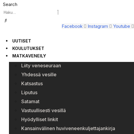
Search
Facebook
Instagram
Youtube
UUTISET
KOULUTUKSET
MATKAVENEILY
Liity veneseuraan
Yhdessä vesille
Katsastus
Liputus
Satamat
Vastuullisesti vesillä
Hyödylliset linkit
Kansainvälinen huviveneenkuljettajankirja