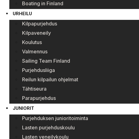
Boating in Finland
URHEILU
Kilpapurjehdus
Kilpaveneily
Koulutus
Valmennus
Sailing Team Finland
Purjehdusliiga
Reilun kilpailun ohjelmat
Tähtiseura
Parapurjehdus
JUNIORIT
Purjehduksen junioritoiminta
Lasten purjehduskoulu
Lasten veneilykoulu