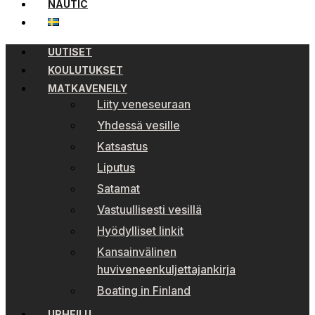
NAUTIC
UUTISET
KOULUTUKSET
MATKAVENEILY
Liity veneseuraan
Yhdessä vesille
Katsastus
Liputus
Satamat
Vastuullisesti vesillä
Hyödylliset linkit
Kansainvälinen
huviveneenkuljettajankirja
Boating in Finland
URHEILU