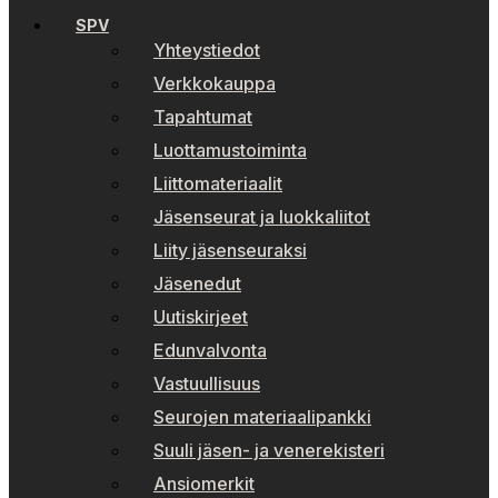
SPV
Yhteystiedot
Verkkokauppa
Tapahtumat
Luottamustoiminta
Liittomateriaalit
Jäsenseurat ja luokkaliitot
Liity jäsenseuraksi
Jäsenedut
Uutiskirjeet
Edunvalvonta
Vastuullisuus
Seurojen materiaalipankki
Suuli jäsen- ja venerekisteri
Ansiomerkit