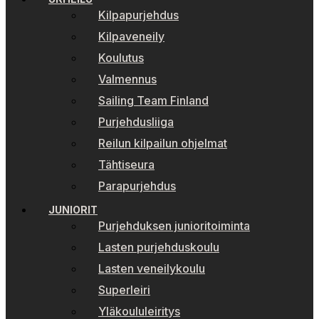
Kilpapurjehdus
Kilpaveneily
Koulutus
Valmennus
Sailing Team Finland
Purjehdusliiga
Reilun kilpailun ohjelmat
Tähtiseura
Parapurjehdus
JUNIORIT
Purjehduksen junioritoiminta
Lasten purjehduskoulu
Lasten veneilykoulu
Superleiri
Yläkoululeiritys