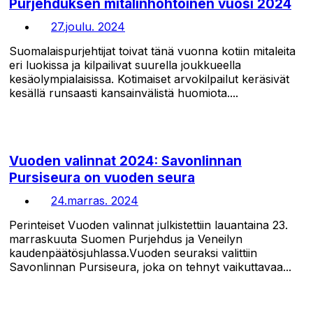
Purjehduksen mitalinhohtoinen vuosi 2024
27.joulu. 2024
Suomalaispurjehtijat toivat tänä vuonna kotiin mitaleita
eri luokissa ja kilpailivat suurella joukkueella
kesäolympialaisissa. Kotimaiset arvokilpailut keräsivät
kesällä runsaasti kansainvälistä huomiota....
Vuoden valinnat 2024: Savonlinnan
Pursiseura on vuoden seura
24.marras. 2024
Perinteiset Vuoden valinnat julkistettiin lauantaina 23.
marraskuuta Suomen Purjehdus ja Veneilyn
kaudenpäätösjuhlassa.Vuoden seuraksi valittiin
Savonlinnan Pursiseura, joka on tehnyt vaikuttavaa...