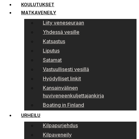
KOULUTUKSET
MATKAVENEILY
Liity veneseuraan
Yhdessä vesille
Katsastus
Liputus
Satamat
Vastuullisesti vesillä
Hyödylliset linkit
Kansainvälinen
huviveneenkuljettajankirja
Boating in Finland
URHEILU
Kilpapurjehdus
Kilpaveneily