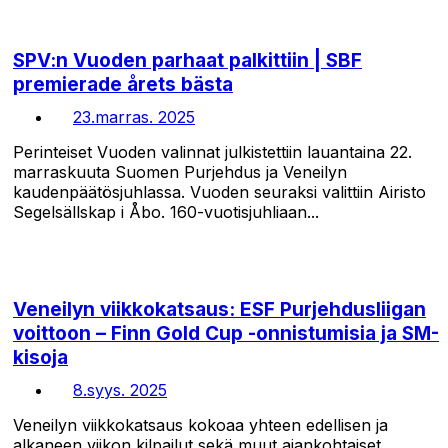
SPV:n Vuoden parhaat palkittiin | SBF
premierade årets bästa
23.marras. 2025
Perinteiset Vuoden valinnat julkistettiin lauantaina 22.
marraskuuta Suomen Purjehdus ja Veneilyn
kaudenpäätösjuhlassa. Vuoden seuraksi valittiin Airisto
Segelsällskap i Åbo. 160-vuotisjuhliaan...
Veneilyn viikkokatsaus: ESF Purjehdusliigan
voittoon – Finn Gold Cup -onnistumisia ja SM-
kisoja
8.syys. 2025
Veneilyn viikkokatsaus kokoaa yhteen edellisen ja
alkaneen viikon kilpailut sekä muut ajankohtaiset