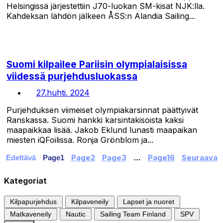
Helsingissä järjestettiin J70-luokan SM-kisat NJK:lla.
Kahdeksan lähdön jälkeen ÅSS:n Alandia Sailing...
Suomi kilpailee Pariisin olympialaisissa
viidessä purjehdusluokassa
27.huhti. 2024
Purjehduksen viimeiset olympiakarsinnat päättyivät
Ranskassa. Suomi hankki karsintakisoista kaksi
maapaikkaa lisää. Jakob Eklund lunasti maapaikan
miesten iQFoilissa. Ronja Grönblom ja...
Page
2
Page
3
Page
16
Seuraava
Edeltävä
Page
1
…
Kategoriat
Kilpapurjehdus
Kilpaveneily
Lapset ja nuoret
Matkaveneily
Nautic
Sailing Team Finland
SPV