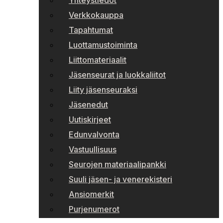
Yhteystiedot
Verkkokauppa
Tapahtumat
Luottamustoiminta
Liittomateriaalit
Jäsenseurat ja luokkaliitot
Liity jäsenseuraksi
Jäsenedut
Uutiskirjeet
Edunvalvonta
Vastuullisuus
Seurojen materiaalipankki
Suuli jäsen- ja venerekisteri
Ansiomerkit
Purjenumerot