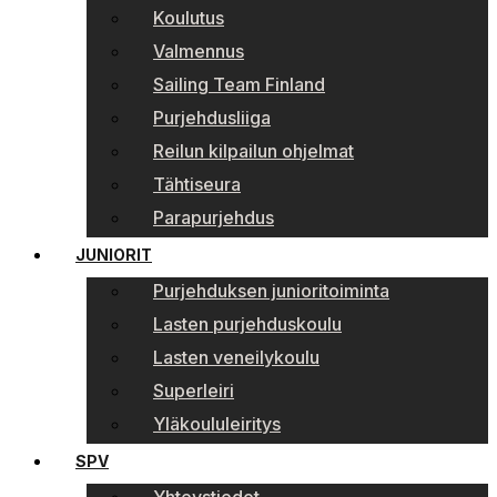
Koulutus
Valmennus
Sailing Team Finland
Purjehdusliiga
Reilun kilpailun ohjelmat
Tähtiseura
Parapurjehdus
JUNIORIT
Purjehduksen junioritoiminta
Lasten purjehduskoulu
Lasten veneilykoulu
Superleiri
Yläkoululeiritys
SPV