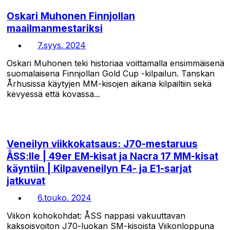
Oskari Muhonen Finnjollan
maailmanmestariksi
7.syys. 2024
Oskari Muhonen teki historiaa voittamalla ensimmäisenä
suomalaisena Finnjollan Gold Cup -kilpailun. Tanskan
Århusissa käytyjen MM-kisojen aikana kilpailtiin sekä
kevyessä että kovassa...
Veneilyn viikkokatsaus: J70-mestaruus
ÅSS:lle | 49er EM-kisat ja Nacra 17 MM-kisat
käyntiin | Kilpaveneilyn F4- ja E1-sarjat
jatkuvat
6.touko. 2024
Viikon kohokohdat: ÅSS nappasi vakuuttavan
kaksoisvoiton J70-luokan SM-kisoista Viikonloppuna