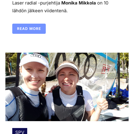
Laser radial -purjehtija
Monika Mikkola
on 10
lähdön jälkeen viidentenä.
READ MORE
SPV