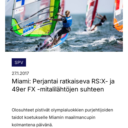
SPV
27.1.2017
Miami: Perjantai ratkaiseva RS:X- ja
49er FX -mitalilähtöjen suhteen
Olosuhteet pistivät olympialuokkien purjehtijoiden
taidot koetukselle Miamin maailmancupin
kolmantena päivänä.