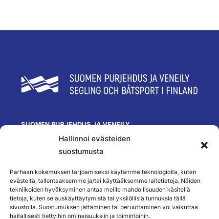
SUOMEN PURJEHDUS JA VENEILY
Hallinnoi evästeiden
Olympiastadion
Paavo Nurmen tie 1
suostumusta
00250 Helsinki
toimisto@spv.fi
Parhaan kokemuksen tarjoamiseksi käytämme teknologioita, kuten
Yhteystiedot
evästeitä, tallentaaksemme ja/tai käyttääksemme laitetietoja. Näiden
tekniikoiden hyväksyminen antaa meille mahdollisuuden käsitellä
SEURAA MEITÄ
tietoja, kuten selauskäyttäytymistä tai yksilöllisiä tunnuksia tällä
sivustolla. Suostumuksen jättäminen tai peruuttaminen voi vaikuttaa
haitallisesti tiettyihin ominaisuuksiin ja toimintoihin.