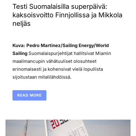
Testi Suomalaisilla superpäivä:
kaksoisvoitto Finnjollissa ja Mikkola
neljäs
Kuva: Pedro Martinez/Sailing Energy/World
Sailing
Suomalaispurjehtijat hallitsivat Miamin
maailmancupin vähätuuliset olosuhteet
erinomaisesti ja kohensivat vielä lopullista
sijoitustaan mitalilähdöissä.
READ MORE