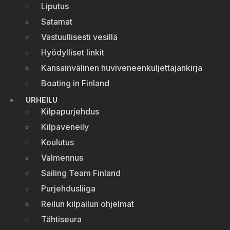
Liputus
Satamat
Vastuullisesti vesillä
Hyödylliset linkit
Kansainvälinen huviveneenkuljettajankirja
Boating in Finland
URHEILU
Kilpapurjehdus
Kilpaveneily
Koulutus
Valmennus
Sailing Team Finland
Purjehdusliiga
Reilun kilpailun ohjelmat
Tähtiseura