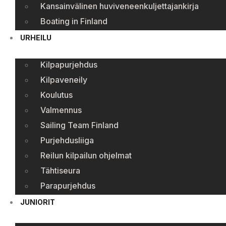
Kansainvälinen huviveneenkuljettajankirja
Boating in Finland
URHEILU
Kilpapurjehdus
Kilpaveneily
Koulutus
Valmennus
Sailing Team Finland
Purjehdusliiga
Reilun kilpailun ohjelmat
Tähtiseura
Parapurjehdus
JUNIORIT