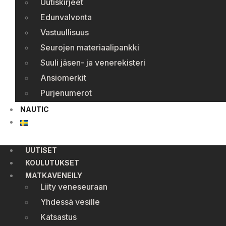
Uutiskirjeet
Edunvalvonta
Vastuullisuus
Seurojen materiaalipankki
Suuli jäsen- ja venerekisteri
Ansiomerkit
Purjenumerot
NAUTIC
UUTISET
KOULUTUKSET
MATKAVENEILY
Liity veneseuraan
Yhdessä vesille
Katsastus