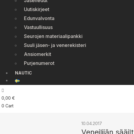
Jäsenedut
Uutiskirjeet
Edunvalvonta
Vastuullisuus
Seurojen materiaalipankki
Suuli jäsen- ja venerekisteri
Ansiomerkit
Purjenumerot
NAUTIC
0,00
€
0
Cart
10.04.2017
Veneilijän sääi