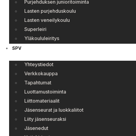
Purjehduksen junioritoiminta
Lasten purjehduskoulu
Lasten veneilykoulu
Superleiri
Yläkoululeiritys
SPV
Yhteystiedot
Verkkokauppa
Tapahtumat
Luottamustoiminta
Liittomateriaalit
Jäsenseurat ja luokkaliitot
Liity jäsenseuraksi
Jäsenedut