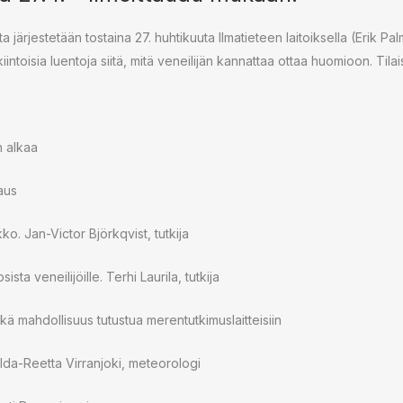
ta järjestetään tostaina 27. huhtikuuta Ilmatieteen laitoiksella (Erik Pal
ntoisia luentoja siitä, mitä veneilijän kannattaa ottaa huomioon. Til
 alkaa
aus
Jan-Victor Björkqvist, tutkija
eneilijöille. Terhi Laurila, tutkija
mahdollisuus tutustua merentutkimuslaitteisiin
a-Reetta Virranjoki, meteorologi