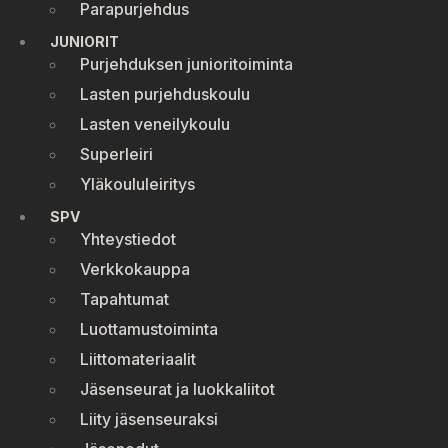
Parapurjehdus
JUNIORIT
Purjehduksen junioritoiminta
Lasten purjehduskoulu
Lasten veneilykoulu
Superleiri
Yläkoululeiritys
SPV
Yhteystiedot
Verkkokauppa
Tapahtumat
Luottamustoiminta
Liittomateriaalit
Jäsenseurat ja luokkaliitot
Liity jäsenseuraksi