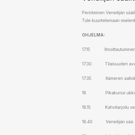
Perinteinen Veneilijän sääil
Tule kuuntelemaan mielenkii
OHJELMA:
17.15 Ilmoittautuminen
17.30 Tilaisuuden av
17.35 Itämeren aallokko. 
18 Pikakurssi ukkosista v
18.15 Kahvitarjoilu sekä 
18.40 Veneilijän sää. Id