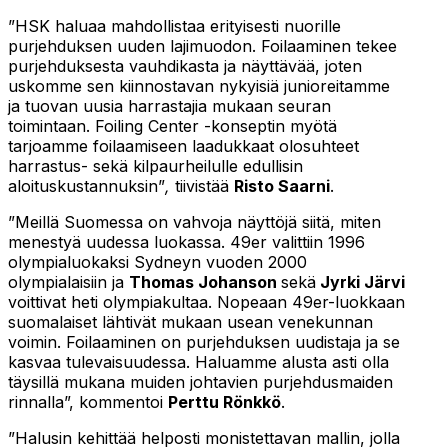
”HSK haluaa mahdollistaa erityisesti nuorille
purjehduksen uuden lajimuodon. Foilaaminen tekee
purjehduksesta vauhdikasta ja näyttävää, joten
uskomme sen kiinnostavan nykyisiä junioreitamme
ja tuovan uusia harrastajia mukaan seuran
toimintaan. Foiling Center -konseptin myötä
tarjoamme foilaamiseen laadukkaat olosuhteet
harrastus- sekä kilpaurheilulle edullisin
aloituskustannuksin”
,
tiivistää
Risto Saarni
.
”Meillä Suomessa on vahvoja näyttöjä siitä, miten
menestyä uudessa luokassa. 49er valittiin 1996
olympialuokaksi Sydneyn vuoden 2000
olympialaisiin ja
Thomas Johanson
sekä
Jyrki Järvi
voittivat heti olympiakultaa. Nopeaan 49er-luokkaan
suomalaiset lähtivät mukaan usean venekunnan
voimin. Foilaaminen on purjehduksen uudistaja ja se
kasvaa tulevaisuudessa. Haluamme alusta asti olla
täysillä mukana muiden johtavien purjehdusmaiden
rinnalla”, kommentoi
Perttu Rönkkö
.
”Halusin kehittää helposti monistettavan mallin, jolla