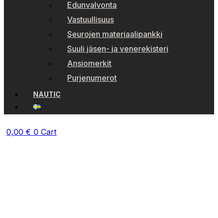
Edunvalvonta
Vastuullisuus
Seurojen materiaalipankki
Suuli jäsen- ja venerekisteri
Ansiomerkit
Purjenumerot
NAUTIC
0,00
€
0
Cart