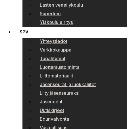
Lasten veneilykoulu
Superleiri
Yläkoululeiritys
SPV
Yhteystiedot
Verkkokauppa
Tapahtumat
Luottamustoiminta
Liittomateriaalit
Jäsenseurat ja luokkaliitot
Liity jäsenseuraksi
Jäsenedut
Uutiskirjeet
Edunvalvonta
Vastuullisuus