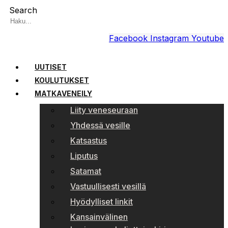
Search
Facebook
Instagram
Youtube
UUTISET
KOULUTUKSET
MATKAVENEILY
Liity veneseuraan
Yhdessä vesille
Katsastus
Liputus
Satamat
Vastuullisesti vesillä
Hyödylliset linkit
Kansainvälinen