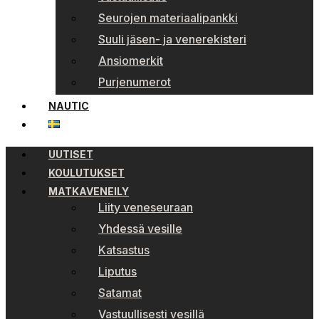
Seurojen materiaalipankki
Suuli jäsen- ja venerekisteri
Ansiomerkit
Purjenumerot
NAUTIC
UUTISET
KOULUTUKSET
MATKAVENEILY
Liity veneseuraan
Yhdessä vesille
Katsastus
Liputus
Satamat
Vastuullisesti vesillä