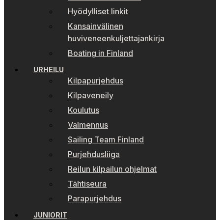
Hyödylliset linkit
Kansainvälinen
huviveneenkuljettajankirja
Boating in Finland
URHEILU
Kilpapurjehdus
Kilpaveneily
Koulutus
Valmennus
Sailing Team Finland
Purjehdusliiga
Reilun kilpailun ohjelmat
Tähtiseura
Parapurjehdus
JUNIORIT