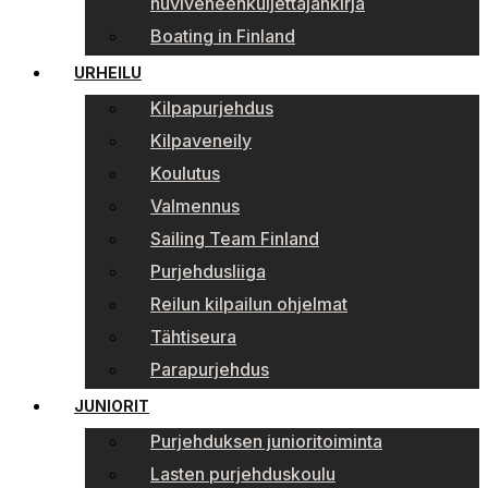
huviveneenkuljettajankirja
Boating in Finland
URHEILU
Kilpapurjehdus
Kilpaveneily
Koulutus
Valmennus
Sailing Team Finland
Purjehdusliiga
Reilun kilpailun ohjelmat
Tähtiseura
Parapurjehdus
JUNIORIT
Purjehduksen junioritoiminta
Lasten purjehduskoulu