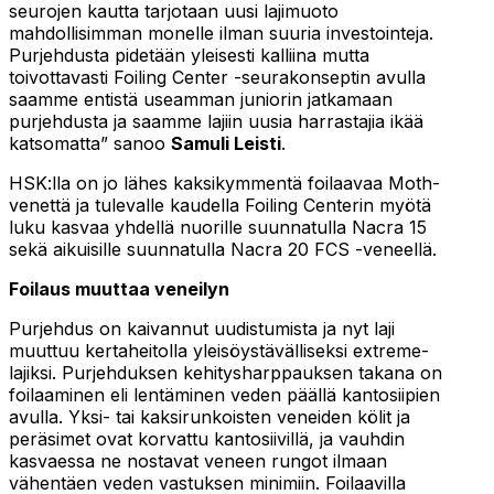
seurojen kautta tarjotaan uusi lajimuoto
mahdollisimman monelle ilman suuria investointeja.
Purjehdusta pidetään yleisesti kalliina mutta
toivottavasti Foiling Center -seurakonseptin avulla
saamme entistä useamman juniorin jatkamaan
purjehdusta ja saamme lajiin uusia harrastajia ikää
katsomatta” sanoo
Samuli Leisti
.
HSK:lla on jo lähes kaksikymmentä foilaavaa Moth-
venettä ja tulevalle kaudella Foiling Centerin myötä
luku kasvaa yhdellä nuorille suunnatulla Nacra 15
sekä aikuisille suunnatulla Nacra 20 FCS -veneellä.
Foilaus muuttaa veneilyn
Purjehdus on kaivannut uudistumista ja nyt laji
muuttuu kertaheitolla yleisöystävälliseksi extreme-
lajiksi. Purjehduksen kehitysharppauksen takana on
foilaaminen eli lentäminen veden päällä kantosiipien
avulla. Yksi- tai kaksirunkoisten veneiden kölit ja
peräsimet ovat korvattu kantosiivillä, ja vauhdin
kasvaessa ne nostavat veneen rungot ilmaan
vähentäen veden vastuksen minimiin. Foilaavilla