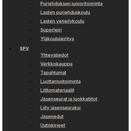
Purjehduksen junioritoiminta
Lasten purjehduskoulu
Lasten veneilykoulu
Superleiri
Yläkoululeiritys
SPV
Yhteystiedot
Verkkokauppa
Tapahtumat
Luottamustoiminta
Liittomateriaalit
Jäsenseurat ja luokkaliitot
Liity jäsenseuraksi
Jäsenedut
Uutiskirjeet