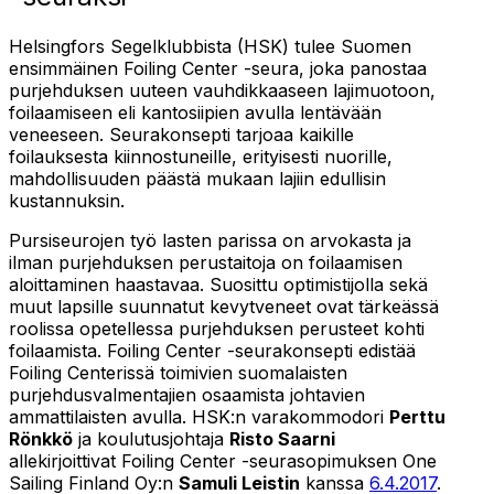
Helsingfors Segelklubbista (HSK) tulee Suomen
ensimmäinen Foiling Center -seura, joka panostaa
purjehduksen uuteen vauhdikkaaseen lajimuotoon,
foilaamiseen eli kantosiipien avulla lentävään
veneeseen. Seurakonsepti tarjoaa kaikille
foilauksesta kiinnostuneille, erityisesti nuorille,
mahdollisuuden päästä mukaan lajiin edullisin
kustannuksin.
Pursiseurojen työ lasten parissa on arvokasta ja
ilman purjehduksen perustaitoja on foilaamisen
aloittaminen haastavaa. Suosittu optimistijolla sekä
muut lapsille suunnatut kevytveneet ovat tärkeässä
roolissa opetellessa purjehduksen perusteet kohti
foilaamista. Foiling Center -seurakonsepti edistää
Foiling Centerissä toimivien suomalaisten
purjehdusvalmentajien osaamista johtavien
ammattilaisten avulla. HSK:n varakommodori
Perttu
Rönkkö
ja koulutusjohtaja
Risto Saarni
allekirjoittivat Foiling Center -seurasopimuksen One
Sailing Finland Oy:n
Samuli Leistin
kanssa
6.4.2017
.