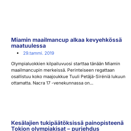
Miamin maailmancup alkaa kevyehkössä
maatuulessa
29.tammi. 2019
Olympialuokkien kilpailuvuosi starttaa tänään Miamin
maailmancupin merkeissä. Perinteiseen regattaan
osallistuu koko maajoukkue Tuuli Petäjä-Siréniä lukuun
ottamatta. Nacra 17 -venekunnassa on...
Kesälajien tukipäätöksissä painopisteenä
Tokion olympiakisat – purjehdus