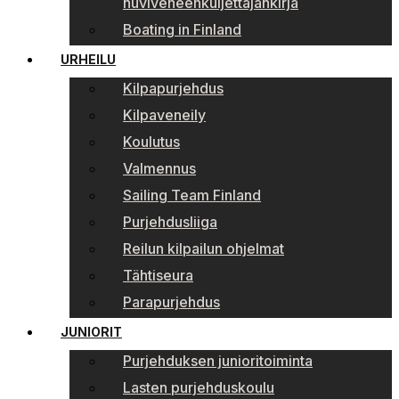
huviveneenkuljettajankirja
Boating in Finland
URHEILU
Kilpapurjehdus
Kilpaveneily
Koulutus
Valmennus
Sailing Team Finland
Purjehdusliiga
Reilun kilpailun ohjelmat
Tähtiseura
Parapurjehdus
JUNIORIT
Purjehduksen junioritoiminta
Lasten purjehduskoulu