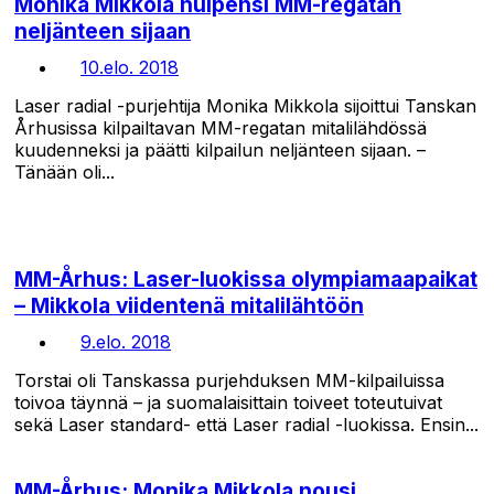
Monika Mikkola huipensi MM-regatan
neljänteen sijaan
10.elo. 2018
Laser radial -purjehtija Monika Mikkola sijoittui Tanskan
Århusissa kilpailtavan MM-regatan mitalilähdössä
kuudenneksi ja päätti kilpailun neljänteen sijaan. –
Tänään oli...
MM-Århus: Laser-luokissa olympiamaapaikat
– Mikkola viidentenä mitalilähtöön
9.elo. 2018
Torstai oli Tanskassa purjehduksen MM-kilpailuissa
toivoa täynnä – ja suomalaisittain toiveet toteutuivat
sekä Laser standard- että Laser radial -luokissa. Ensin...
MM-Århus: Monika Mikkola nousi