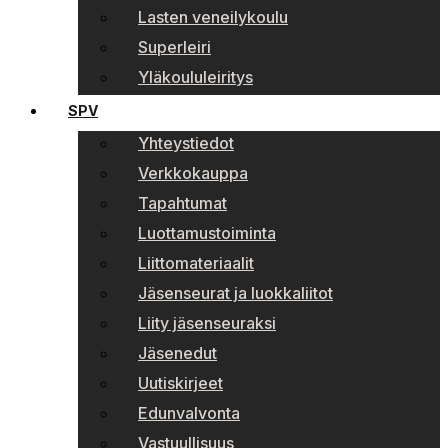
Lasten veneilykoulu
Superleiri
Yläkoululeiritys
SPV
Yhteystiedot
Verkkokauppa
Tapahtumat
Luottamustoiminta
Liittomateriaalit
Jäsenseurat ja luokkaliitot
Liity jäsenseuraksi
Jäsenedut
Uutiskirjeet
Edunvalvonta
Vastuullisuus