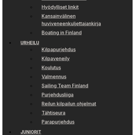
Hyödylliset linkit
Kansainvälinen
huviveneenkuljettajankirja
Boating in Finland
URHEILU
Kilpapurjehdus
Kilpaveneily
Koulutus
Valmennus
Sailing Team Finland
Purjehdusliiga
Reilun kilpailun ohjelmat
Tähtiseura
Parapurjehdus
JUNIORIT