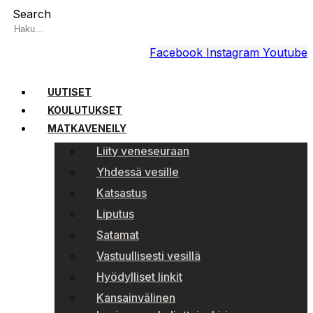
Search
Facebook
Instagram
Youtube
UUTISET
KOULUTUKSET
MATKAVENEILY
Liity veneseuraan
Yhdessä vesille
Katsastus
Liputus
Satamat
Vastuullisesti vesillä
Hyödylliset linkit
Kansainvälinen