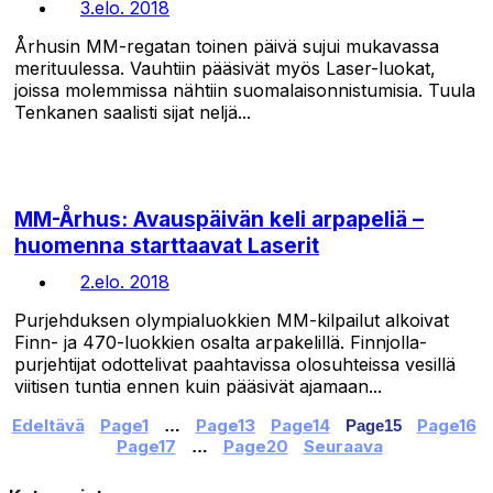
3.elo. 2018
Århusin MM-regatan toinen päivä sujui mukavassa
merituulessa. Vauhtiin pääsivät myös Laser-luokat,
joissa molemmissa nähtiin suomalaisonnistumisia. Tuula
Tenkanen saalisti sijat neljä...
MM-Århus: Avauspäivän keli arpapeliä –
huomenna starttaavat Laserit
2.elo. 2018
Purjehduksen olympialuokkien MM-kilpailut alkoivat
Finn- ja 470-luokkien osalta arpakelillä. Finnjolla-
purjehtijat odottelivat paahtavissa olosuhteissa vesillä
viitisen tuntia ennen kuin pääsivät ajamaan...
Edeltävä
Page
1
Page
13
Page
14
Page
16
…
Page
15
Page
17
Page
20
Seuraava
…