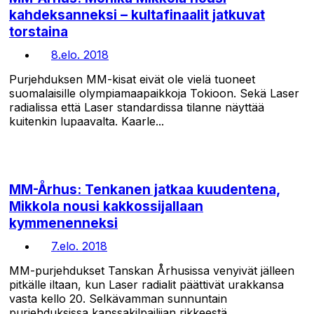
kahdeksanneksi – kultafinaalit jatkuvat
torstaina
8.elo. 2018
Purjehduksen MM-kisat eivät ole vielä tuoneet
suomalaisille olympiamaapaikkoja Tokioon. Sekä Laser
radialissa että Laser standardissa tilanne näyttää
kuitenkin lupaavalta. Kaarle...
MM-Århus: Tenkanen jatkaa kuudentena,
Mikkola nousi kakkossijallaan
kymmenenneksi
7.elo. 2018
MM-purjehdukset Tanskan Århusissa venyivät jälleen
pitkälle iltaan, kun Laser radialit päättivät urakkansa
vasta kello 20. Selkävamman sunnuntain
purjehduksissa kanssakilpailijan rikkeestä...