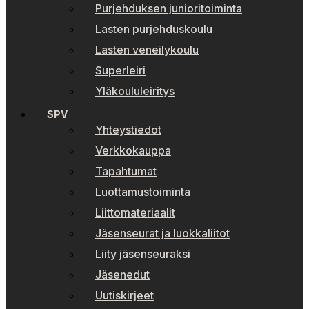
Purjehduksen junioritoiminta
Lasten purjehduskoulu
Lasten veneilykoulu
Superleiri
Yläkoululeiritys
SPV
Yhteystiedot
Verkkokauppa
Tapahtumat
Luottamustoiminta
Liittomateriaalit
Jäsenseurat ja luokkaliitot
Liity jäsenseuraksi
Jäsenedut
Uutiskirjeet