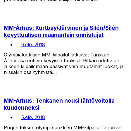
MM-Århus: Kurtbay/Järvinen ja Silén/Silén
kevyttuulisen maanantain onnistujat
6.elo. 2018
Olympialuokkien MM-kilpailut jatkuivat Tanskan
Århusissa erittäin kevyissä tuulissa. Pitkän odottelun
jälkeen kilpailemaan pääsivät vain muutamat luokat, ja
niissäkin osa ryhmistä....
MM-Århus: Tenkanen nousi lähtövoitolla
kuudenneksi
5.elo. 2018
Purjehduksen olympialuokkien MM-kilpailut tarjoilivat