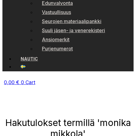
Edunvalvonta
Vastuullisuus
Seurojen materiaalipankki
Suuli jäsen- ja venerekisteri
Ansiomerkit
Purjenumerot
NAUTIC
0,00
€
0
Cart
Hakutulokset termillä 'monika
mikkola'