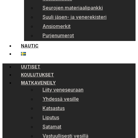
Seurojen materiaalipankki
Suuli jäsen- ja venerekisteri
Ansiomerkit
Purjenumerot
NAUTIC
UUTISET
KOULUTUKSET
MATKAVENEILY
Liity veneseuraan
Yhdessä vesille
Katsastus
Liputus
Satamat
Vastuullisesti vesillä