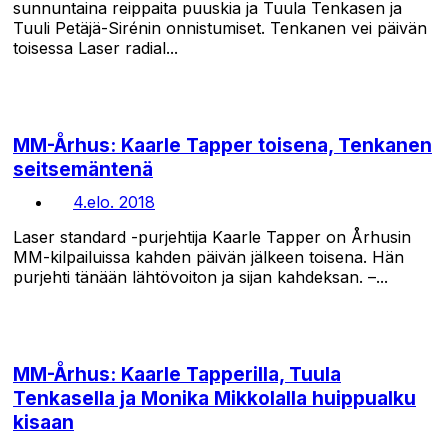
sunnuntaina reippaita puuskia ja Tuula Tenkasen ja
Tuuli Petäjä-Sirénin onnistumiset. Tenkanen vei päivän
toisessa Laser radial...
MM-Århus: Kaarle Tapper toisena, Tenkanen
seitsemäntenä
4.elo. 2018
Laser standard -purjehtija Kaarle Tapper on Århusin
MM-kilpailuissa kahden päivän jälkeen toisena. Hän
purjehti tänään lähtövoiton ja sijan kahdeksan. –...
MM-Århus: Kaarle Tapperilla, Tuula
Tenkasella ja Monika Mikkolalla huippualku
kisaan