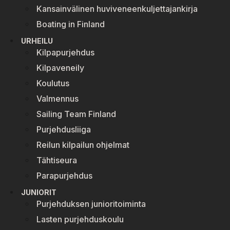
Kansainvälinen huviveneenkuljettajankirja
Boating in Finland
URHEILU
Kilpapurjehdus
Kilpaveneily
Koulutus
Valmennus
Sailing Team Finland
Purjehdusliiga
Reilun kilpailun ohjelmat
Tähtiseura
Parapurjehdus
JUNIORIT
Purjehduksen junioritoiminta
Lasten purjehduskoulu