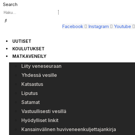
Search
Facebook
Instagram
Youtube
UUTISET
KOULUTUKSET
MATKAVENEILY
Liity veneseuraan
Yhdessä vesille
Katsastus
Liputus
Satamat
Vastuullisesti vesillä
Hyödylliset linkit
Kansainvälinen huviveneenkuljettajankirja