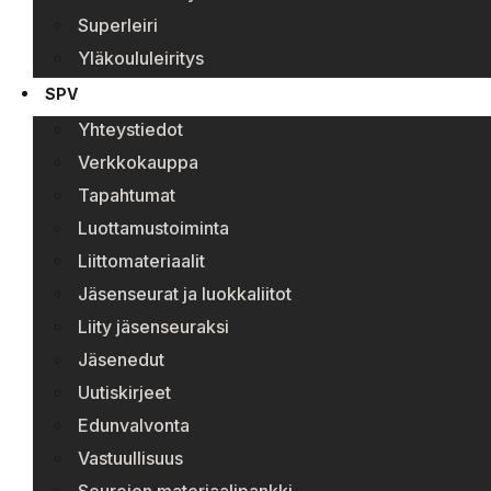
Superleiri
Yläkoululeiritys
SPV
Yhteystiedot
Verkkokauppa
Tapahtumat
Luottamustoiminta
Liittomateriaalit
Jäsenseurat ja luokkaliitot
Liity jäsenseuraksi
Jäsenedut
Uutiskirjeet
Edunvalvonta
Vastuullisuus