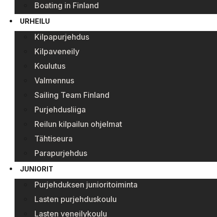
Boating in Finland
URHEILU
Kilpapurjehdus
Kilpaveneily
Koulutus
Valmennus
Sailing Team Finland
Purjehdusliiga
Reilun kilpailun ohjelmat
Tähtiseura
Parapurjehdus
JUNIORIT
Purjehduksen junioritoiminta
Lasten purjehduskoulu
Lasten veneilykoulu