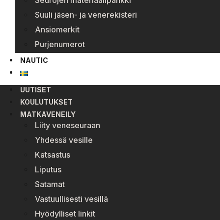
Seurojen materiaalipankki
Suuli jäsen- ja venerekisteri
Ansiomerkit
Purjenumerot
NAUTIC
UUTISET
KOULUTUKSET
MATKAVENEILY
Liity veneseuraan
Yhdessä vesille
Katsastus
Liputus
Satamat
Vastuullisesti vesillä
Hyödylliset linkit