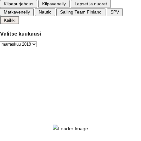
Kilpapurjehdus
Kilpaveneily
Lapset ja nuoret
Matkaveneily
Nautic
Sailing Team Finland
SPV
Kaikki
Valitse kuukausi
Valitse
kuukausi