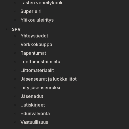
Lasten veneilykoulu
Superleiri
Yläkoululeiritys
SPV
Yhteystiedot
Verkkokauppa
Tapahtumat
Luottamustoiminta
Liittomateriaalit
Jäsenseurat ja luokkaliitot
Liity jäsenseuraksi
Jäsenedut
Uutiskirjeet
Edunvalvonta
Vastuullisuus