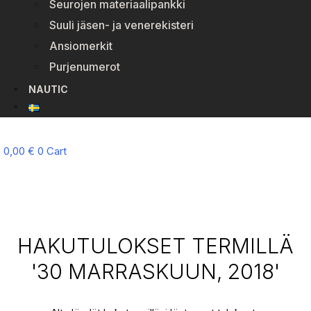
Seurojen materiaalipankki
Suuli jäsen- ja venerekisteri
Ansiomerkit
Purjenumerot
NAUTIC
0,00
€
0
Cart
HAKUTULOKSET TERMILLÄ
'30 MARRASKUUN, 2018'