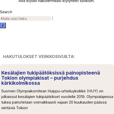
Alta löydät hakutermilläsi löytyneet tulokset.
Search
HAKUTULOKSET VERKKOSIVUILTA:
Kesälajien tukipäätöksissä painopisteenä
Tokion olympiakisat – purjehdus
kärkikolmikossa
Suomen Olympiakomitean Huippu-urheiluyksikkö (HUY) on
julkaissut kesälajien tukipäätökset vuodelle 2019. Olympialajeissa
tukea painotetaan voimakkaasti vajaan 20 kuukauden päässä
siintäviä Tokion