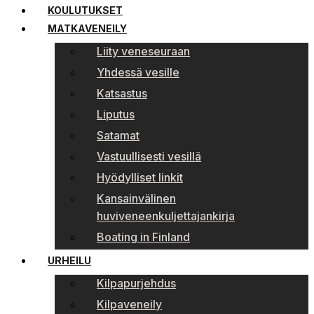
KOULUTUKSET
MATKAVENEILY
Liity veneseuraan
Yhdessä vesille
Katsastus
Liputus
Satamat
Vastuullisesti vesillä
Hyödylliset linkit
Kansainvälinen
huviveneenkuljettajankirja
Boating in Finland
URHEILU
Kilpapurjehdus
Kilpaveneily