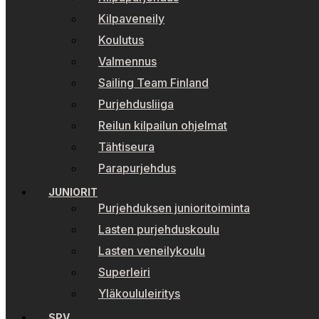
Kilpaveneily
Koulutus
Valmennus
Sailing Team Finland
Purjehdusliiga
Reilun kilpailun ohjelmat
Tähtiseura
Parapurjehdus
JUNIORIT
Purjehduksen junioritoiminta
Lasten purjehduskoulu
Lasten veneilykoulu
Superleiri
Yläkoululeiritys
SPV