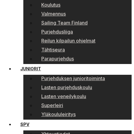
Koulutus
Valmennus
Sailing Team Finland
Purjehdusliiga
Reilun kilpailun ohjelmat
Tähtiseura
Parapurjehdus
JUNIORIT
Purjehduksen junioritoiminta
Lasten purjehduskoulu
Lasten veneilykoulu
Superleiri
Yläkoululeiritys
SPV