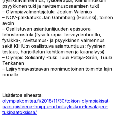
(fysiikkavalmennus, fysioterapia, valmennuksen
psyykkinen tuki ja ravitsemusosaamisen tuki)
– Olympiavalmentajatuki: Joakim Wilenius
– NOV-palkkatuki: Jan Gahmberg (Helsinki), toinen
avoin
– Osallistuvan asiantuntijuuden epäsuora
tehostamistuki (fysioterapia, terveydenhuolto,
fysiikka-, ravitsemus- ja psyykkinen valmennus
sekä KIHU:n osallistuva asiantuntijuus: fyysinen
testaus, harjoittelun kehittäminen ja lajianalyysi)
– Olympic Solidarity -tuki: Tuuli Petäjä-Sirén, Tuula
Tenkanen
– Lajiryhmävastaavan monimuotoinen toiminta lajin
rinnalla
Lisätietoa aiheesta:
olympiakomitea.fi/2018/11/30/tokion-olympiakisat-
painopisteena-huippu-urheiluyksikon-kesalajien-
tukipaatoksissa/