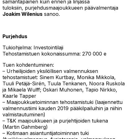
samantapainen kuin ennen ja linjassa
tuloksiin, purjehdusmaajoukkueen päävalmentaja
Joakim Wilenius
sanoo.
Purjehdus
Tukiohjelma: Investointilaji
Tehostamistuen kokonaissumma: 270 000 e
Tuen kohdentuminen:
– Urheilijoiden yksilöllisen valmennuksen
tehostamistuet: Sinem Kurtbay, Monika Mikkola,
Tuuli Petäjä-Sirén, Tuula Tenkanen, Noora Ruskola
ja Mikaela Wulff; Oskari Muhonen, Tapio Nirkko,
Kaarle Tapper
– Maajoukkuetoiminnan tehostamistuki (laajennettu
valmennustiimi kauden 2019 pääkilpailuihin ja niihin
valmistautuminen)
– T&K maajoukkueen ja purjehtijoiden tukena
(Martin Gahmberg)
– Kotimaan asiantuntijatoiminnan tuki