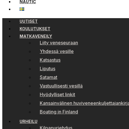
NAUTIC
UUTISET
KOULUTUKSET
MATKAVENEILY
Liity veneseuraan
Yhdessä vesille
Katsastus
Liputus
Satamat
Vastuullisesti vesillä
Hyödylliset linkit
Kansainvälinen huviveneenkuljettajankirj
Boating in Finland
URHEILU
Kilpapurjehdus