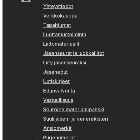
Yhteystiedot
Verkkokauppa
Tapahtumat
Luottamustoiminta
Liittomateriaalit
Jäsenseurat ja luokkaliitot
Liity jäsenseuraksi
Jäsenedut
Uutiskirjeet
Edunvalvonta
Vastuullisuus
Seurojen materiaalipankki
Suuli jäsen- ja venerekisteri
Ansiomerkit
Purjenumerot