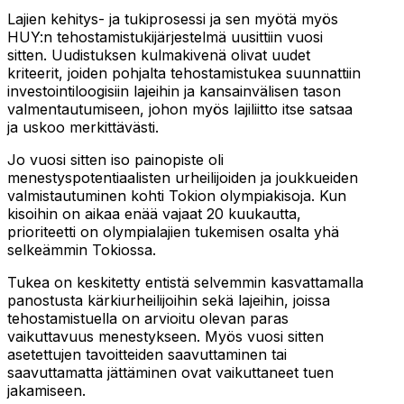
Lajien kehitys- ja tukiprosessi ja sen myötä myös
HUY:n tehostamistukijärjestelmä uusittiin vuosi
sitten. Uudistuksen kulmakivenä olivat uudet
kriteerit, joiden pohjalta tehostamistukea suunnattiin
investointiloogisiin lajeihin ja kansainvälisen tason
valmentautumiseen, johon myös lajiliitto itse satsaa
ja uskoo merkittävästi.
Jo vuosi sitten iso painopiste oli
menestyspotentiaalisten urheilijoiden ja joukkueiden
valmistautuminen kohti Tokion olympiakisoja. Kun
kisoihin on aikaa enää vajaat 20 kuukautta,
prioriteetti on olympialajien tukemisen osalta yhä
selkeämmin Tokiossa.
Tukea on keskitetty entistä selvemmin kasvattamalla
panostusta kärkiurheilijoihin sekä lajeihin, joissa
tehostamistuella on arvioitu olevan paras
vaikuttavuus menestykseen. Myös vuosi sitten
asetettujen tavoitteiden saavuttaminen tai
saavuttamatta jättäminen ovat vaikuttaneet tuen
jakamiseen.