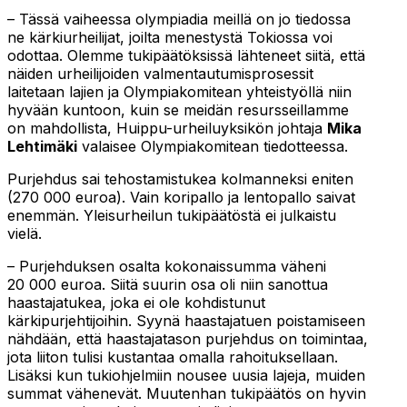
– Tässä vaiheessa olympiadia meillä on jo tiedossa
ne kärkiurheilijat, joilta menestystä Tokiossa voi
odottaa. Olemme tukipäätöksissä lähteneet siitä, että
näiden urheilijoiden valmentautumisprosessit
laitetaan lajien ja Olympiakomitean yhteistyöllä niin
hyvään kuntoon, kuin se meidän resursseillamme
on mahdollista, Huippu-urheiluyksikön johtaja
Mika
Lehtimäki
valaisee Olympiakomitean tiedotteessa.
Purjehdus sai tehostamistukea kolmanneksi eniten
(270 000 euroa). Vain koripallo ja lentopallo saivat
enemmän. Yleisurheilun tukipäätöstä ei julkaistu
vielä.
– Purjehduksen osalta kokonaissumma väheni
20 000 euroa. Siitä suurin osa oli niin sanottua
haastajatukea, joka ei ole kohdistunut
kärkipurjehtijoihin. Syynä haastajatuen poistamiseen
nähdään, että haastajatason purjehdus on toimintaa,
jota liiton tulisi kustantaa omalla rahoituksellaan.
Lisäksi kun tukiohjelmiin nousee uusia lajeja, muiden
summat vähenevät. Muutenhan tukipäätös on hyvin