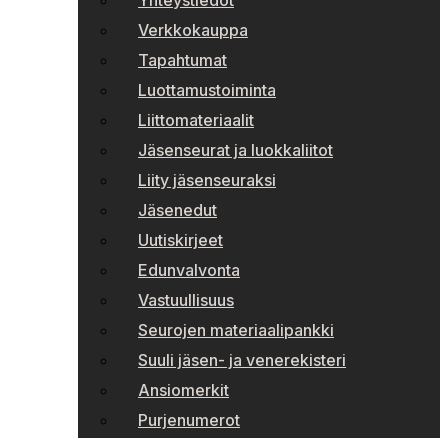
Yhteystiedot
Verkkokauppa
Tapahtumat
Luottamustoiminta
Liittomateriaalit
Jäsenseurat ja luokkaliitot
Liity jäsenseuraksi
Jäsenedut
Uutiskirjeet
Edunvalvonta
Vastuullisuus
Seurojen materiaalipankki
Suuli jäsen- ja venerekisteri
Ansiomerkit
Purjenumerot