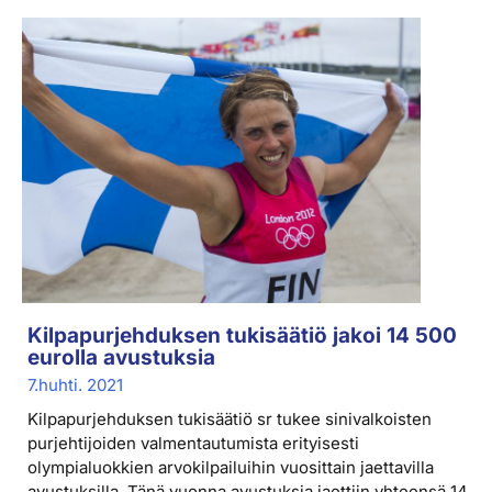
Kilpapurjehduksen tukisäätiö jakoi 14 500
eurolla avustuksia
7.huhti. 2021
Kilpapurjehduksen tukisäätiö sr tukee sinivalkoisten
purjehtijoiden valmentautumista erityisesti
olympialuokkien arvokilpailuihin vuosittain jaettavilla
avustuksilla. Tänä vuonna avustuksia jaettiin yhteensä 14