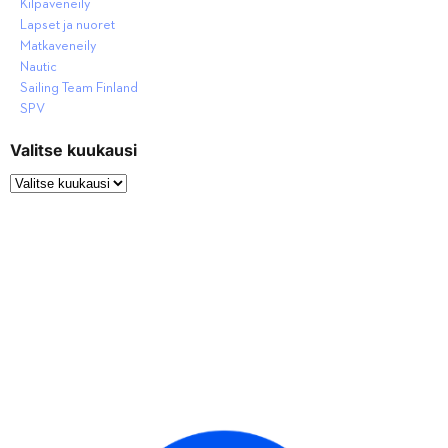
Kilpaveneily
Lapset ja nuoret
Matkaveneily
Nautic
Sailing Team Finland
SPV
Valitse kuukausi