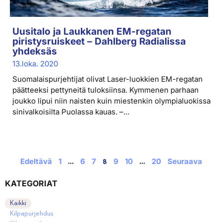
Uusitalo ja Laukkanen EM-regatan
piristysruiskeet – Dahlberg Radialissa
yhdeksäs
13.loka. 2020
Suomalaispurjehtijat olivat Laser-luokkien EM-regatan
päätteeksi pettyneitä tuloksiinsa. Kymmenen parhaan
joukko lipui niin naisten kuin miestenkin olympialuokissa
sinivalkoisilta Puolassa kauas. –...
Edeltävä
1
6
7
9
10
20
Seuraava
…
8
…
KATEGORIAT
Kaikki
Kilpapurjehdus