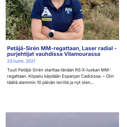
Petäjä-Sirén MM-regattaan, Laser radial -
purjehtijat vauhdissa Vilamourassa
23.huhti. 2021
Tuuli Petäjä-Sirén starttaa tänään RS:X-luokan MM-
regattaan. Kilpailu käydään Espanjan Cadizissa. – Olin
täällä aiemmin 10 päivän leirillä ja nyt olen...