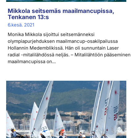
Mikkola seitsemäs maailmancupissa,
Tenkanen 13:s
6.kesä. 2021
Monika Mikkola sijoittui seitsemänneksi
olympiapurjehduksen maailmancup-osakilpailussa
Hollannin Medemblikissä. Hän oli sunnuntain Laser
radial -mitalilähdössä neljäs. – Mitalilähtöön pääseminen
maailmancupissa on...