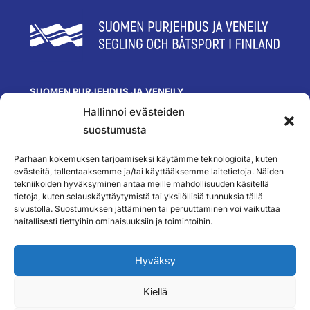
SUOMEN PURJEHDUS JA VENEILY
Hallinnoi evästeiden
Olympiastadion
Paavo Nurmen tie 1
suostumusta
00250 Helsinki
toimisto@spv.fi
Parhaan kokemuksen tarjoamiseksi käytämme teknologioita, kuten
Yhteystiedot
evästeitä, tallentaaksemme ja/tai käyttääksemme laitetietoja. Näiden
tekniikoiden hyväksyminen antaa meille mahdollisuuden käsitellä
SEURAA MEITÄ
tietoja, kuten selauskäyttäytymistä tai yksilöllisiä tunnuksia tällä
sivustolla. Suostumuksen jättäminen tai peruuttaminen voi vaikuttaa
haitallisesti tiettyihin ominaisuuksiin ja toimintoihin.
TILAA UUTISKIRJEEMME
Hyväksy
Kiellä