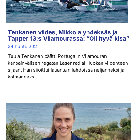
Tenkanen viides, Mikkola yhdeksäs ja
Tapper 13:s Vilamourassa: ”Oli hyvä kisa”
24.huhti. 2021
Tuula Tenkanen päätti Portugalin Vilamouran
kansainvälisen regatan Laser radial -luokan viidenteen
sijaan. Hän sijoittui lauantain lähdöissä neljänneksi ja
kolmanneksi. –...