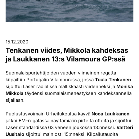
15.12.2020
Tenkanen viides, Mikkola kahdeksas
ja Laukkanen 13:s Vilamoura GP:ssä
Suomalaispurjehtijoiden vuoden viimeinen regatta
kilpailtiin Portugalin Vilamourassa, jossa
Tuula Tenkanen
sijoittui Laser radialissa mallikkaasti viidenneksi ja
Monika
Mikkola
täydensi suomalaismenestyksen kahdeksannella
sijallaan.
Puolustusvoimain Urheilukoulua käyvä
Nooa Laukkanen
jatkoi EM-regatassa näyttämiään pirteitä otteita ja sijoittui
Laser standardissa 63 veneen joukossa 13:nneksi.
Valtteri
Uusitalo
sijoittui mainiosti 15:nneksi. Kilpailutauolta