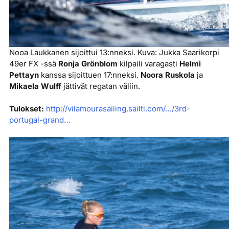
Nooa Laukkanen sijoittui 13:nneksi. Kuva: Jukka Saarikorpi
49er FX -ssä
Ronja Grönblom
kilpaili varagasti
Helmi
Pettayn
kanssa sijoittuen 17:nneksi.
Noora Ruskola
ja
Mikaela Wulff
jättivät regatan väliin.
Tulokset:
http://vilamourasailing.sailti.com/…/3rd-
portugal-grand…