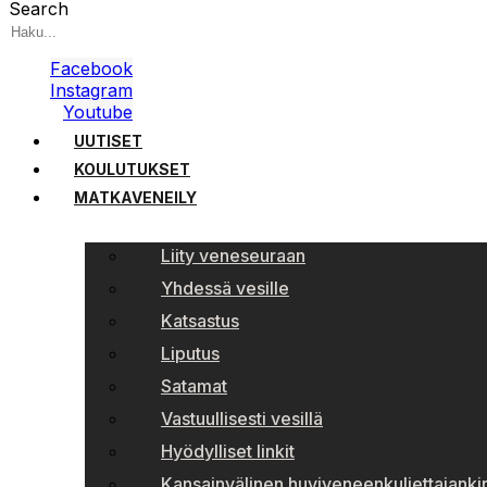
Search
Facebook
Instagram
Youtube
UUTISET
KOULUTUKSET
MATKAVENEILY
Liity veneseuraan
Yhdessä vesille
Katsastus
Liputus
Satamat
Vastuullisesti vesillä
Hyödylliset linkit
Kansainvälinen huviveneenkuljettajankir