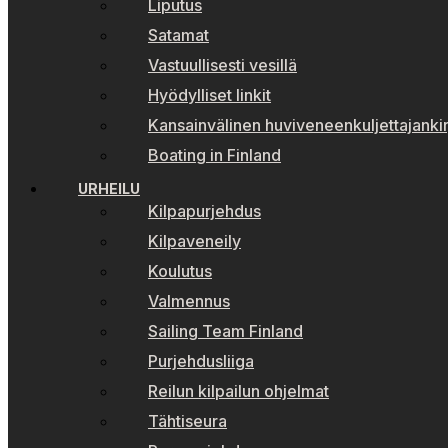
Liputus
Satamat
Vastuullisesti vesillä
Hyödylliset linkit
Kansainvälinen huviveneenkuljettajankir
Boating in Finland
URHEILU
Kilpapurjehdus
Kilpaveneily
Koulutus
Valmennus
Sailing Team Finland
Purjehdusliiga
Reilun kilpailun ohjelmat
Tähtiseura