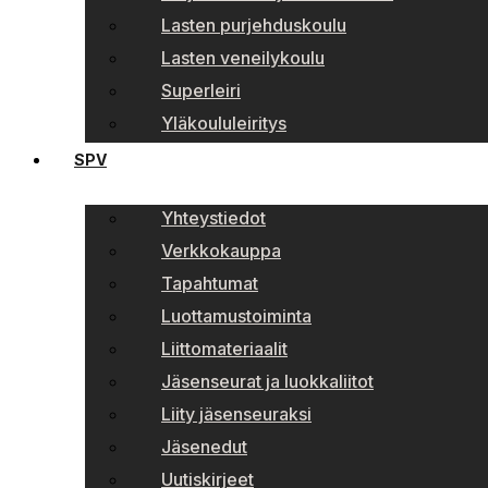
Lasten purjehduskoulu
Lasten veneilykoulu
Superleiri
Yläkoululeiritys
SPV
Yhteystiedot
Verkkokauppa
Tapahtumat
Luottamustoiminta
Liittomateriaalit
Jäsenseurat ja luokkaliitot
Liity jäsenseuraksi
Jäsenedut
Uutiskirjeet