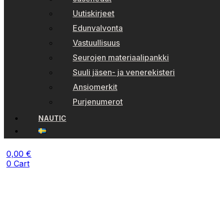
Uutiskirjeet
Edunvalvonta
Vastuullisuus
Seurojen materiaalipankki
Suuli jäsen- ja venerekisteri
Ansiomerkit
Purjenumerot
NAUTIC
0,00
€
0
Cart