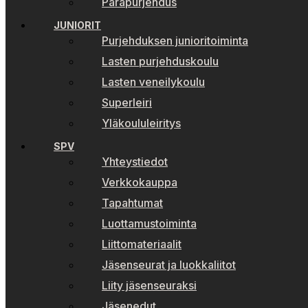
Parapurjehdus
JUNIORIT
Purjehduksen junioritoiminta
Lasten purjehduskoulu
Lasten veneilykoulu
Superleiri
Yläkoululeiritys
SPV
Yhteystiedot
Verkkokauppa
Tapahtumat
Luottamustoiminta
Liittomateriaalit
Jäsenseurat ja luokkaliitot
Liity jäsenseuraksi
Jäsenedut