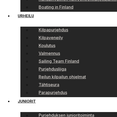
Boating in Finland
URHEILU
Kilpapurjehdus
Kilpaveneily
Koulutus
Valmennus
Sailing Team Finland
Purjehdusliiga
Reilun kilpailun ohjelmat
Tähtiseura
Parapurjehdus
JUNIORIT
Purjehduksen junioritoiminta