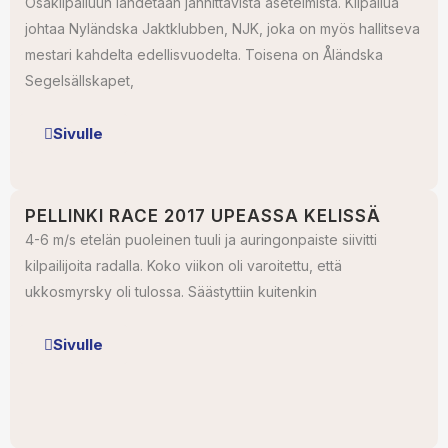
Osakilpailuun lähdetään jännittävistä asetelmista. Kilpailua
johtaa Nyländska Jaktklubben, NJK, joka on myös hallitseva
mestari kahdelta edellisvuodelta. Toisena on Åländska
Segelsällskapet,
Sivulle
PELLINKI RACE 2017 UPEASSA KELISSÄ
4-6 m/s etelän puoleinen tuuli ja auringonpaiste siivitti
kilpailijoita radalla. Koko viikon oli varoitettu, että
ukkosmyrsky oli tulossa. Säästyttiin kuitenkin
Sivulle