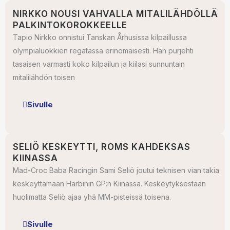
NIRKKO NOUSI VAHVALLA MITALILÄHDÖLLÄ
PALKINTOKOROKKEELLE
Tapio Nirkko onnistui Tanskan Århusissa kilpaillussa
olympialuokkien regatassa erinomaisesti. Hän purjehti
tasaisen varmasti koko kilpailun ja kiilasi sunnuntain
mitalilähdön toisen
Sivulle
SELIÖ KESKEYTTI, ROMS KAHDEKSAS
KIINASSA
Mad-Croc Baba Racingin Sami Seliö joutui teknisen vian takia
keskeyttämään Harbinin GP:n Kiinassa. Keskeytyksestään
huolimatta Seliö ajaa yhä MM-pisteissä toisena.
Sivulle