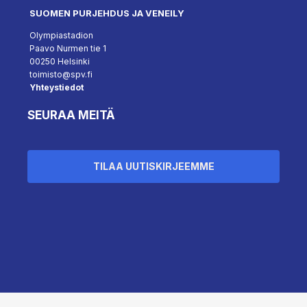
SUOMEN PURJEHDUS JA VENEILY
Olympiastadion
Paavo Nurmen tie 1
00250 Helsinki
toimisto@spv.fi
Yhteystiedot
SEURAA MEITÄ
TILAA UUTISKIRJEEMME
``