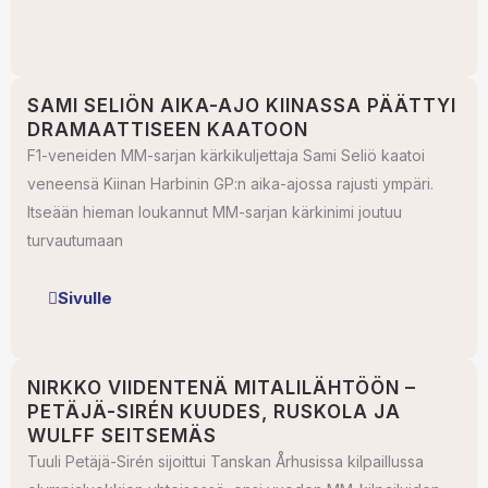
SAMI SELIÖN AIKA-AJO KIINASSA PÄÄTTYI
DRAMAATTISEEN KAATOON
F1-veneiden MM-sarjan kärkikuljettaja Sami Seliö kaatoi
veneensä Kiinan Harbinin GP:n aika-ajossa rajusti ympäri.
Itseään hieman loukannut MM-sarjan kärkinimi joutuu
turvautumaan
Sivulle
NIRKKO VIIDENTENÄ MITALILÄHTÖÖN –
PETÄJÄ-SIRÉN KUUDES, RUSKOLA JA
WULFF SEITSEMÄS
Tuuli Petäjä-Sirén sijoittui Tanskan Århusissa kilpaillussa