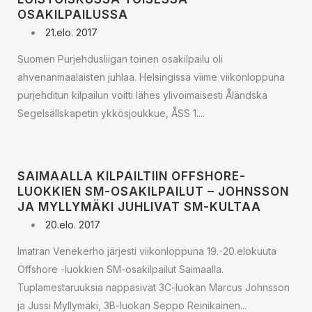
OSAKILPAILUSSA
21.elo. 2017
Suomen Purjehdusliigan toinen osakilpailu oli
ahvenanmaalaisten juhlaa. Helsingissä viime viikonloppuna
purjehditun kilpailun voitti lähes ylivoimaisesti Åländska
Segelsällskapetin ykkösjoukkue, ÅSS 1....
SAIMAALLA KILPAILTIIN OFFSHORE-
LUOKKIEN SM-OSAKILPAILUT – JOHNSSON
JA MYLLYMÄKI JUHLIVAT SM-KULTAA
20.elo. 2017
Imatran Venekerho järjesti viikonloppuna 19.-20.elokuuta
Offshore -luokkien SM-osakilpailut Saimaalla.
Tuplamestaruuksia nappasivat 3C-luokan Marcus Johnsson
ja Jussi Myllymäki, 3B-luokan Seppo Reinikainen...