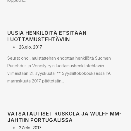
loppuun...
UUSIA HENKILÖITÄ ETSITÄÄN
LUOTTAMUSTEHTÄVIIN
28.elo. 2017
Seurat ohoi, muistattehan ehdottaa henkilöitä Suomen
Purjehdus ja Veneily ry:n luottamushenkilötehtäviin
viimeistään 21. syyskuuta! ** Syysliittokokouksessa 19.
marraskuuta 2017 päätetään...
VATSATAUTISET RUSKOLA JA WULFF MM-
JAHTIIN PORTUGALISSA
27.elo. 2017