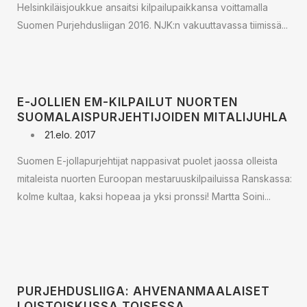
Helsinkiläisjoukkue ansaitsi kilpailupaikkansa voittamalla
Suomen Purjehdusliigan 2016. NJK:n vakuuttavassa tiimissä...
E-JOLLIEN EM-KILPAILUT NUORTEN
SUOMALAISPURJEHTIJOIDEN MITALIJUHLA
21.elo. 2017
Suomen E-jollapurjehtijat nappasivat puolet jaossa olleista
mitaleista nuorten Euroopan mestaruuskilpailuissa Ranskassa:
kolme kultaa, kaksi hopeaa ja yksi pronssi! Martta Soini...
PURJEHDUSLIIGA: AHVENANMAALAISET
LOISTOISKUSSA TOISESSA