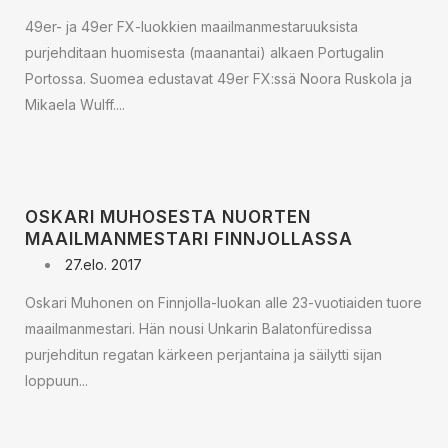
49er- ja 49er FX-luokkien maailmanmestaruuksista
purjehditaan huomisesta (maanantai) alkaen Portugalin
Portossa. Suomea edustavat 49er FX:ssä Noora Ruskola ja
Mikaela Wulff....
OSKARI MUHOSESTA NUORTEN
MAAILMANMESTARI FINNJOLLASSA
27.elo. 2017
Oskari Muhonen on Finnjolla-luokan alle 23-vuotiaiden tuore
maailmanmestari. Hän nousi Unkarin Balatonfüredissa
purjehditun regatan kärkeen perjantaina ja säilytti sijan
loppuun...