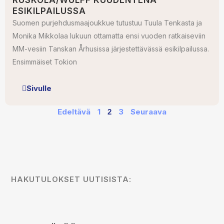
RUSKOLA/WULFF KUUDENTENA
ESIKILPAILUSSA
Suomen purjehdusmaajoukkue tutustuu Tuula Tenkasta ja
Monika Mikkolaa lukuun ottamatta ensi vuoden ratkaiseviin
MM-vesiin Tanskan Århusissa järjestettävässä esikilpailussa.
Ensimmäiset Tokion
Sivulle
Edeltävä
1
3
Seuraava
2
HAKUTULOKSET UUTISISTA: