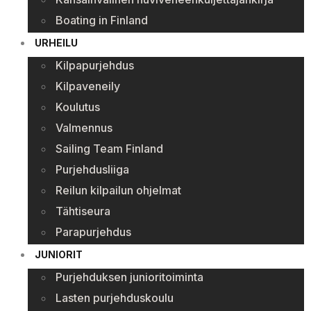
Boating in Finland
URHEILU
Kilpapurjehdus
Kilpaveneily
Koulutus
Valmennus
Sailing Team Finland
Purjehdusliiga
Reilun kilpailun ohjelmat
Tähtiseura
Parapurjehdus
JUNIORIT
Purjehduksen junioritoiminta
Lasten purjehduskoulu