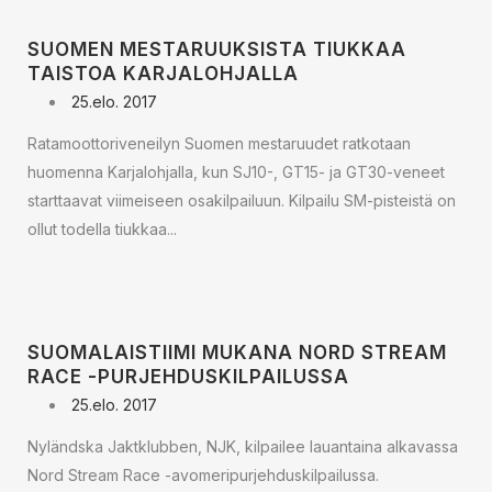
SUOMEN MESTARUUKSISTA TIUKKAA
TAISTOA KARJALOHJALLA
25.elo. 2017
Ratamoottoriveneilyn Suomen mestaruudet ratkotaan
huomenna Karjalohjalla, kun SJ10-, GT15- ja GT30-veneet
starttaavat viimeiseen osakilpailuun. Kilpailu SM-pisteistä on
ollut todella tiukkaa...
SUOMALAISTIIMI MUKANA NORD STREAM
RACE -PURJEHDUSKILPAILUSSA
25.elo. 2017
Nyländska Jaktklubben, NJK, kilpailee lauantaina alkavassa
Nord Stream Race -avomeripurjehduskilpailussa.