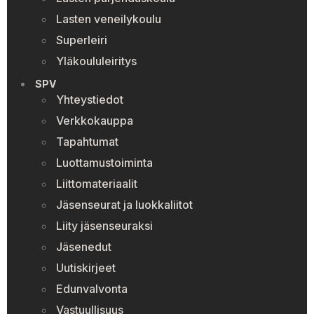
Lasten veneilykoulu
Superleiri
Yläkoululeiritys
SPV
Yhteystiedot
Verkkokauppa
Tapahtumat
Luottamustoiminta
Liittomateriaalit
Jäsenseurat ja luokkaliitot
Liity jäsenseuraksi
Jäsenedut
Uutiskirjeet
Edunvalvonta
Vastuullisuus