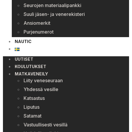
Seurojen materiaalipankki
Suuli jäsen- ja venerekisteri
Ansiomerkit
Purjenumerot
NAUTIC
UUTISET
KOULUTUKSET
MATKAVENEILY
Liity veneseuraan
Yhdessä vesille
Katsastus
Liputus
Satamat
Vastuullisesti vesillä