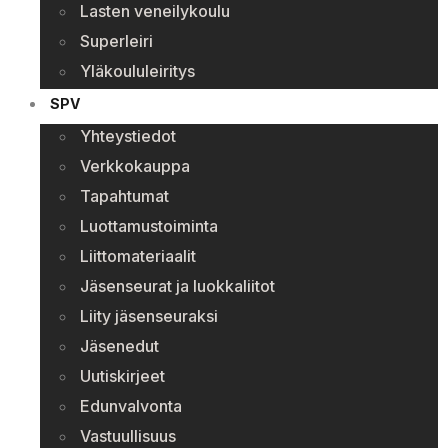
Lasten veneilykoulu
Superleiri
Yläkoululeiritys
SPV
Yhteystiedot
Verkkokauppa
Tapahtumat
Luottamustoiminta
Liittomateriaalit
Jäsenseurat ja luokkaliitot
Liity jäsenseuraksi
Jäsenedut
Uutiskirjeet
Edunvalvonta
Vastuullisuus