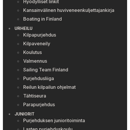
Hyödylliset linkit
Kansainvälinen huviveneenkuljettajankirja
Boating in Finland
URHEILU
Kilpapurjehdus
Kilpaveneily
Koulutus
Valmennus
Sailing Team Finland
Purjehdusliiga
Reilun kilpailun ohjelmat
Tähtiseura
Parapurjehdus
JUNIORIT
Purjehduksen junioritoiminta
Lasten purjehduskoulu