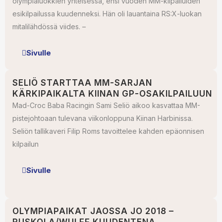
olympialuokkien yhteisessä, ensi vuoden MM-kilpailuiden
esikilpailussa kuudenneksi. Hän oli lauantaina RS:X-luokan
mitalilähdössä viides. –
Sivulle
SELIÖ STARTTAA MM-SARJAN
KÄRKIPAIKALTA KIINAN GP-OSAKILPAILUUN
Mad-Croc Baba Racingin Sami Seliö aikoo kasvattaa MM-
pistejohtoaan tulevana viikonloppuna Kiinan Harbinissa.
Seliön tallikaveri Filip Roms tavoittelee kahden epäonnisen
kilpailun
Sivulle
OLYMPIAPAIKAT JAOSSA JO 2018 –