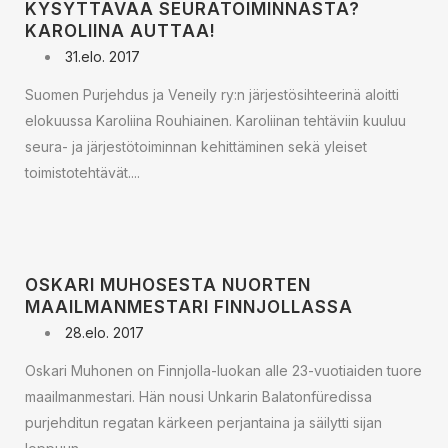
KYSYTTÄVÄÄ SEURATOIMINNASTA?
KAROLIINA AUTTAA!
31.elo. 2017
Suomen Purjehdus ja Veneily ry:n järjestösihteerinä aloitti
elokuussa Karoliina Rouhiainen. Karoliinan tehtäviin kuuluu
seura- ja järjestötoiminnan kehittäminen sekä yleiset
toimistotehtävät....
OSKARI MUHOSESTA NUORTEN
MAAILMANMESTARI FINNJOLLASSA
28.elo. 2017
Oskari Muhonen on Finnjolla-luokan alle 23-vuotiaiden tuore
maailmanmestari. Hän nousi Unkarin Balatonfüredissa
purjehditun regatan kärkeen perjantaina ja säilytti sijan