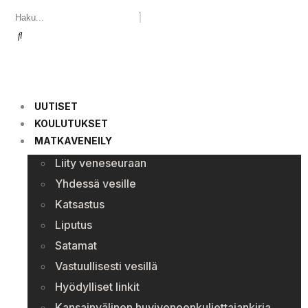
UUTISET
KOULUTUKSET
MATKAVENEILY
Liity veneseuraan
Yhdessä vesille
Katsastus
Liputus
Satamat
Vastuullisesti vesillä
Hyödylliset linkit
Kansainvälinen huviveneenkuljettajankirja