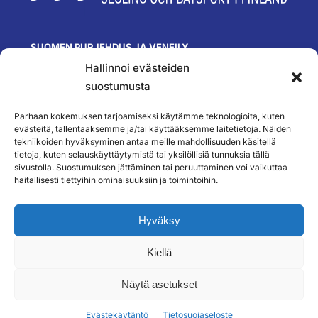
SUOMEN PURJEHDUS JA VENEILY
Hallinnoi evästeiden
Olympiastadion
Paavo Nurmen tie 1
suostumusta
00250 Helsinki
toimisto@spv.fi
Parhaan kokemuksen tarjoamiseksi käytämme teknologioita, kuten
Yhteystiedot
evästeitä, tallentaaksemme ja/tai käyttääksemme laitetietoja. Näiden
tekniikoiden hyväksyminen antaa meille mahdollisuuden käsitellä
SEURAA MEITÄ
tietoja, kuten selauskäyttäytymistä tai yksilöllisiä tunnuksia tällä
sivustolla. Suostumuksen jättäminen tai peruuttaminen voi vaikuttaa
haitallisesti tiettyihin ominaisuuksiin ja toimintoihin.
TILAA UUTISKIRJEEMME
Hyväksy
Kiellä
``
Näytä asetukset
Evästekäytäntö
Tietosuojaseloste