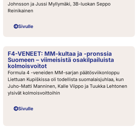
Johnsson ja Jussi Myllymäki, 3B-luokan Seppo
Reinikainen
Sivulle
F4-VENEET: MM-kultaa ja -pronssia
Suomeen – viimeisistä osakilpailuista
kolmoisvoitot
Formula 4 -veneiden MM-sarjan päätösviikonloppu
Liettuan Kupiškissa oli todellista suomalaisjuhlaa, kun
Juho-Matti Manninen, Kalle Viippo ja Tuukka Lehtonen
ylsivät kolmoisvoittoihin
Sivulle