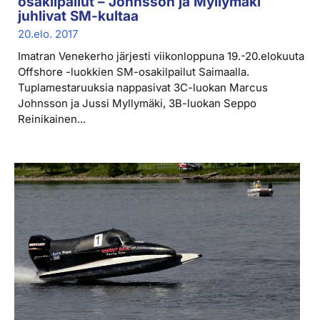
osakilpailut – Johnsson ja Myllymäki
juhlivat SM-kultaa
20.elo. 2017
Imatran Venekerho järjesti viikonloppuna 19.-20.elokuuta
Offshore -luokkien SM-osakilpailut Saimaalla.
Tuplamestaruuksia nappasivat 3C-luokan Marcus
Johnsson ja Jussi Myllymäki, 3B-luokan Seppo
Reinikainen...