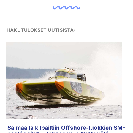
HAKUTULOKSET UUTISISTA:
Saimaalla kilpailtiin Offshore-luokkien SM-